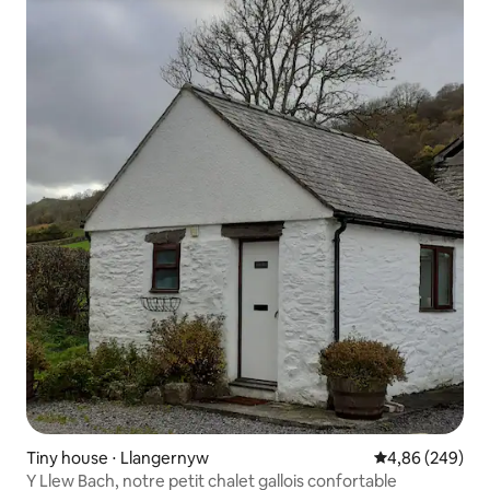
Tiny house ⋅ Llangernyw
Évaluation moy
4,86 (249)
Y Llew Bach, notre petit chalet gallois confortable