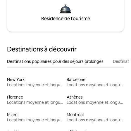
Résidence de tourisme
Destinations à découvrir
Destinations populaires pour des séjours prolongés
Destinati
New York
Barcelone
Locations moyenne et longue durée
Locations moyenne et longue durée
Florence
Athènes
Locations moyenne et longue durée
Locations moyenne et longue durée
Miami
Montréal
Locations moyenne et longue durée
Locations moyenne et longue durée