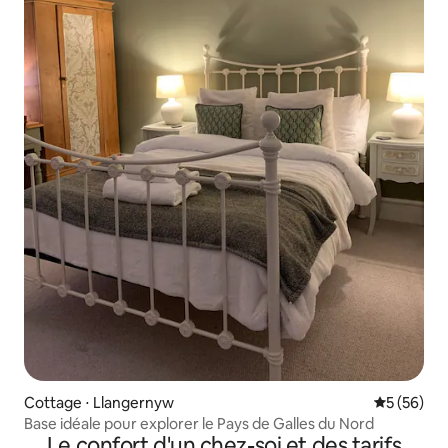
Cottage ⋅ Llangernyw
Évaluation
5 (56)
Base idéale pour explorer le Pays de Galles du Nord
Le confort d'un chez-soi et des tarifs