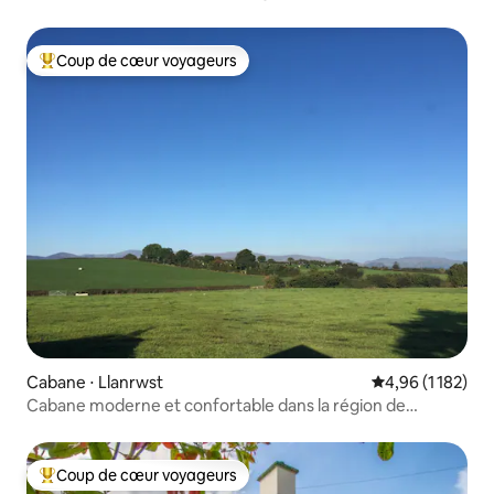
Coup de cœur voyageurs
Coups de cœur voyageurs les plus appréciés
Cabane ⋅ Llanrwst
Évaluation moye
4,96 (1 182)
Cabane moderne et confortable dans la région de
Snowdonia
Coup de cœur voyageurs
Coups de cœur voyageurs les plus appréciés