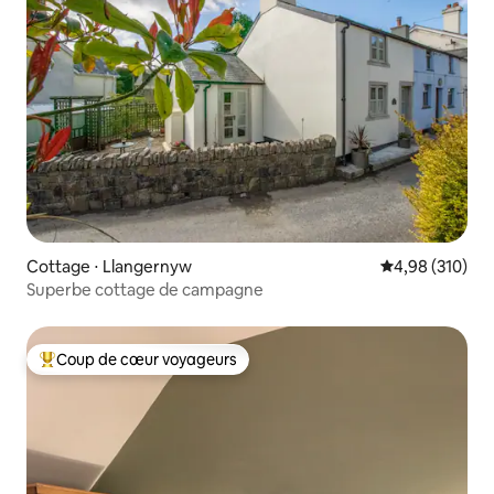
Cottage ⋅ Llangernyw
Évaluation moy
4,98 (310)
Superbe cottage de campagne
Coup de cœur voyageurs
Coups de cœur voyageurs les plus appréciés