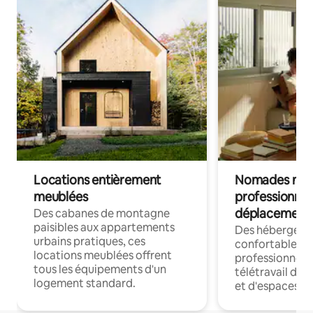
Locations entièrement
Nomades num
meublées
professionnel
déplacement
Des cabanes de montagne
paisibles aux appartements
Des hébergem
urbains pratiques, ces
confortables p
locations meublées offrent
professionnels
tous les équipements d'un
télétravail dis
logement standard.
et d'espaces de