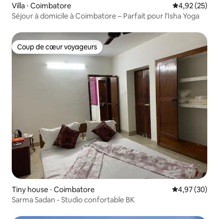
Villa ⋅ Coimbatore
Évaluation mo
4,92 (25)
Séjour à domicile à Coimbatore – Parfait pour l'Isha Yoga
Coup de cœur voyageurs
Coup de cœur voyageurs
Tiny house ⋅ Coimbatore
Évaluation mo
4,97 (30)
Sarma Sadan - Studio confortable BK