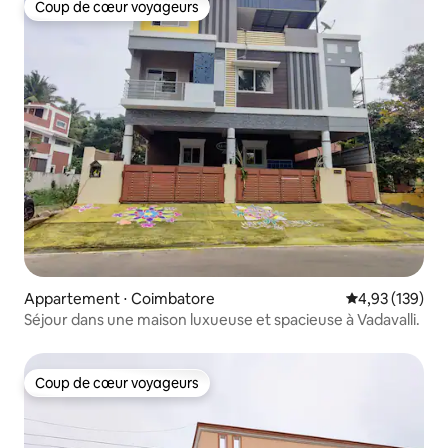
Coup de cœur voyageurs
Coup de cœur voyageurs
Appartement ⋅ Coimbatore
Évaluation moy
4,93 (139)
Séjour dans une maison luxueuse et spacieuse à Vadavalli.
Coup de cœur voyageurs
Coup de cœur voyageurs