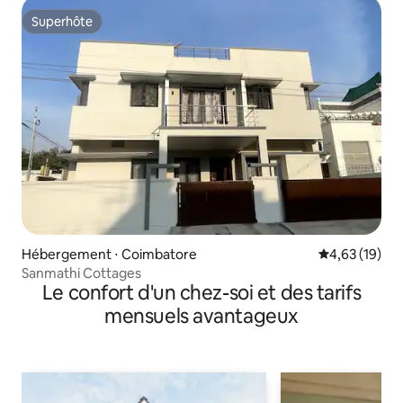
Superhôte
Superhôte
Hébergement ⋅ Coimbatore
Évaluation mo
4,63 (19)
Sanmathi Cottages
Le confort d'un chez-soi et des tarifs
mensuels avantageux