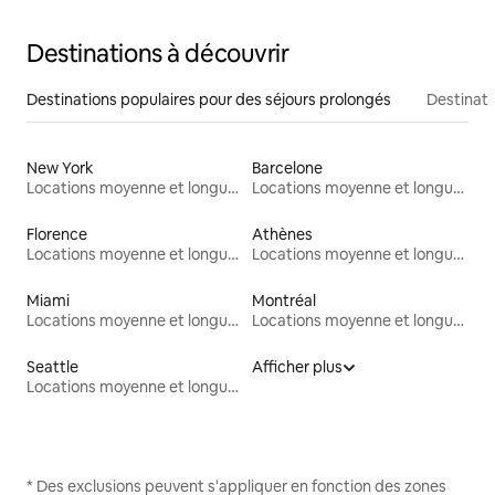
Destinations à découvrir
Destinations populaires pour des séjours prolongés
Destinati
New York
Barcelone
Locations moyenne et longue durée
Locations moyenne et longue durée
Florence
Athènes
Locations moyenne et longue durée
Locations moyenne et longue durée
Miami
Montréal
Locations moyenne et longue durée
Locations moyenne et longue durée
Seattle
Afficher plus
Locations moyenne et longue durée
* Des exclusions peuvent s'appliquer en fonction des zones