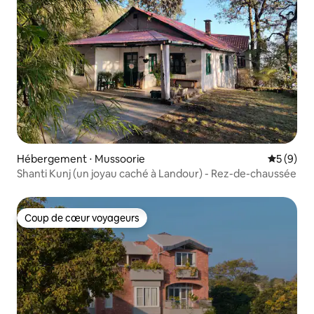
Hébergement ⋅ Mussoorie
Évaluatio
5 (9)
Shanti Kunj (un joyau caché à Landour) - Rez-de-chaussée
Coup de cœur voyageurs
Coup de cœur voyageurs