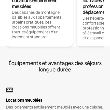
Locations entièrement
Nomades num
meublées
professionnel
déplacement
Des cabanes de montagne
paisibles aux appartements
Des hébergem
urbains pratiques, ces
confortables p
locations meublées offrent
professionnels
tous les équipements d'un
télétravail dis
logement standard.
et d'espaces de
Équipements et avantages des séjours
longue durée
Locations meublées
Des logements entièrement meublés avec une cuisine,