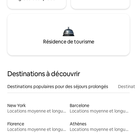
Résidence de tourisme
Destinations à découvrir
Destinations populaires pour des séjours prolongés
Destinati
New York
Barcelone
Locations moyenne et longue durée
Locations moyenne et longue durée
Florence
Athènes
Locations moyenne et longue durée
Locations moyenne et longue durée