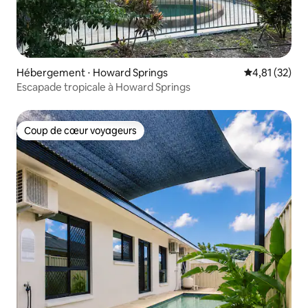
Hébergement ⋅ Howard Springs
Évaluation mo
4,81 (32)
Escapade tropicale à Howard Springs
Coup de cœur voyageurs
Coup de cœur voyageurs