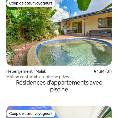
Coup de cœur voyageurs
Coup de cœur voyageurs
Hébergement ⋅ Malak
Évaluation mo
4,84 (31)
Maison confortable + piscine privée !
Résidences d'appartements avec
piscine
Coup de cœur voyageurs
Coup de cœur voyageurs