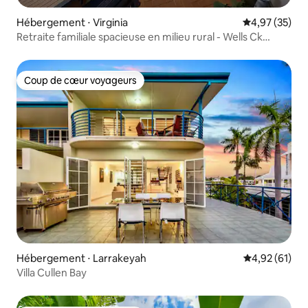
Hébergement ⋅ Virginia
Évaluation mo
4,97 (35)
Retraite familiale spacieuse en milieu rural - Wells Ck
Retreat
Coup de cœur voyageurs
Coup de cœur voyageurs
Hébergement ⋅ Larrakeyah
Évaluation mo
4,92 (61)
Villa Cullen Bay