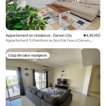
Appartement en résidence ⋅ Darwin City
Évaluation mo
4,95 (40)
Appartement 3 chambres au bord de l'eau à Darwin,
piscine/salle de sport – Entreprise
Coup de cœur voyageurs
Coup de cœur voyageurs