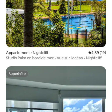
Appartement ⋅ Nightcliff
Évaluation mo
4,89 (19)
Studio Palm en bord de mer • Vue sur l'océan • Nightcliff
Superhôte
Superhôte