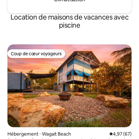
Location de maisons de vacances avec
piscine
Coup de cœur voyageurs
Coup de cœur voyageurs
Hébergement ⋅ Wagait Beach
Évaluation mo
4,97 (67)