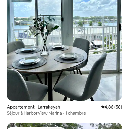
Appartement ⋅ Larrakeyah
Évaluation mo
4,86 (58)
Séjour à HarborView Marina - 1 chambre