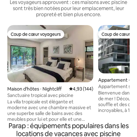
Les voyageurs approuvent : ces maisons avec piscine
sont très bien notées pour leur emplacement, leur
propreté et bien plus encore.
Coup de cœur voyageurs
Coup de cœur vo
Coup de cœur voyageurs
Coup de cœur vo
Appartement ⋅ Ra
Appartement spac
Maison d'hôtes ⋅ Nightcliff
Évaluation moyenne sur la base 
4,93 (144)
façade sur l'océan
Bienvenue dans no
Sanctuaire tropical avec piscine
de mer ! Découvre
La villa tropicale est élégante et
souffle et des couc
moderne avec une chambre massive et
incroyables, à 100 
une superbe salle de bains avec des
espace sécurisé d
meubles pour lui et pour elle et une
couvert, d'une pis
Parap : équipements populaires dans les
douche double avec pommeaux de
d'une salle de sp
douche à effet pluie. Plus un immense
locations de vacances avec piscine
le rivage ou la pl
dressing ! La somptueuse villa dispose de