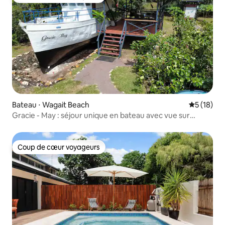
Coup de cœur voyageurs
Bateau ⋅ Wagait Beach
Évaluation
5 (18)
Gracie - May : séjour unique en bateau avec vue sur
l'océan
Coup de cœur voyageurs
Coup de cœur voyageurs