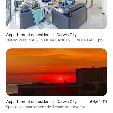
Appartement en résidence ⋅ Darwin City
TOURS ZEN : MAISON DE VACANCES CONFORTABLE pour
les familles dans le quartier des affaires
Appartement en résidence ⋅ Darwin City
Évaluation mo
4,64 (11)
Spacieux appartement de 3 chambres avec vue
magnifique