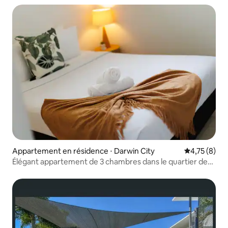
Appartement en résidence ⋅ Darwin City
Évaluation m
4,75 (8)
Élégant appartement de 3 chambres dans le quartier des
affaires de Darwin avec piscine