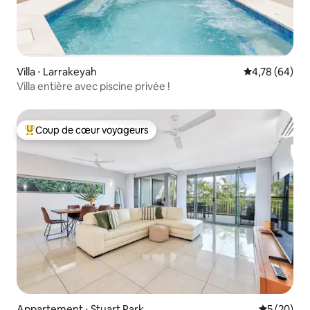
Villa ⋅ Larrakeyah
Évaluation mo
4,78 (64)
Villa entière avec piscine privée !
Coup de cœur voyageurs
Coups de cœur voyageurs les plus appréciés
Appartement ⋅ Stuart Park
Évaluation
5 (20)