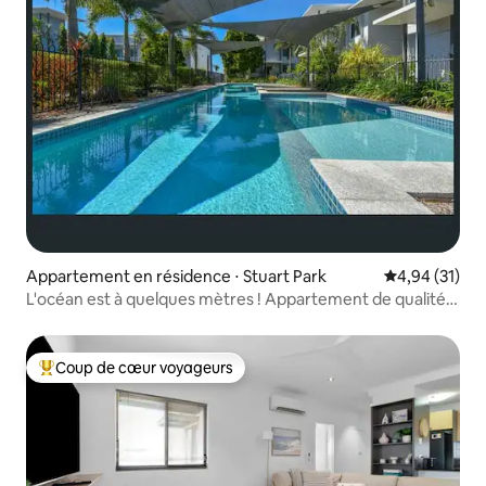
Appartement en résidence ⋅ Stuart Park
Évaluation mo
4,94 (31)
L'océan est à quelques mètres ! Appartement de qualité
avec 3 chambres
Coup de cœur voyageurs
Coups de cœur voyageurs les plus appréciés