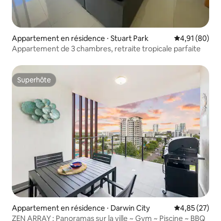
Appartement en résidence ⋅ Stuart Park
Évaluation mo
4,91 (80)
Appartement de 3 chambres, retraite tropicale parfaite
Superhôte
Superhôte
Appartement en résidence ⋅ Darwin City
Évaluation mo
4,85 (27)
ZEN ARRAY : Panoramas sur la ville ~ Gym ~ Piscine ~ BBQ