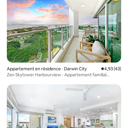
Appartement en résidence ⋅ Darwin City
Évaluation mo
4,93 (43)
Zen Skytower Harbourview - Appartement familial
exclusif de 3 chambres