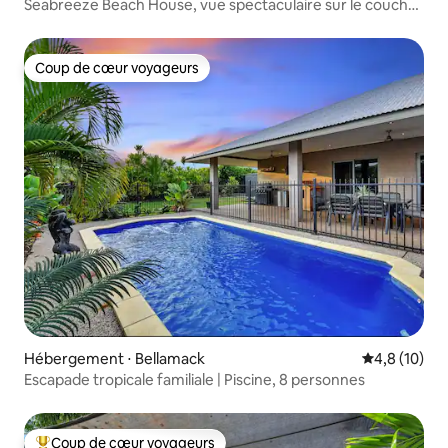
Seabreeze Beach House, vue spectaculaire sur le coucher
du soleil
Coup de cœur voyageurs
Coup de cœur voyageurs
Hébergement ⋅ Bellamack
Évaluation m
4,8 (10)
Escapade tropicale familiale | Piscine, 8 personnes
Coup de cœur voyageurs