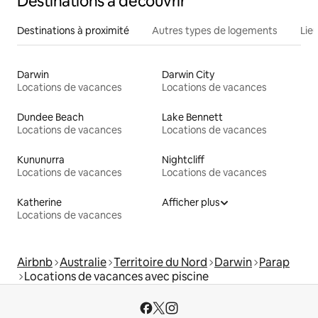
Destinations à découvrir
Destinations à proximité
Autres types de logements
Lie
Darwin
Darwin City
Locations de vacances
Locations de vacances
Dundee Beach
Lake Bennett
Locations de vacances
Locations de vacances
Kununurra
Nightcliff
Locations de vacances
Locations de vacances
Katherine
Afficher plus
Locations de vacances
Airbnb
Australie
Territoire du Nord
Darwin
Parap
Locations de vacances avec piscine