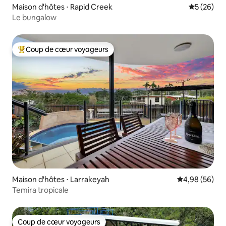
Maison d'hôtes ⋅ Rapid Creek
Évaluation
5 (26)
Le bungalow
Coup de cœur voyageurs
Coups de cœur voyageurs les plus appréciés
Maison d'hôtes ⋅ Larrakeyah
Évaluation mo
4,98 (56)
Temira tropicale
Coup de cœur voyageurs