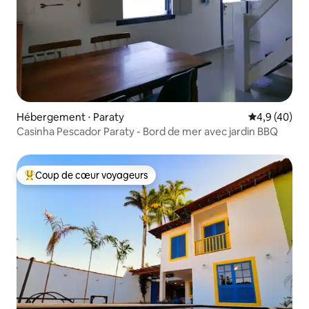
Hébergement ⋅ Paraty
Évaluation m
4,9 (40)
Casinha Pescador Paraty - Bord de mer avec jardin BBQ
Coup de cœur voyageurs
Coups de cœur voyageurs les plus appréciés