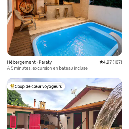
Hébergement ⋅ Paraty
Évaluation moy
4,97 (107)
À 5 minutes, excursion en bateau incluse
Coup de cœur voyageurs
Coups de cœur voyageurs les plus appréciés