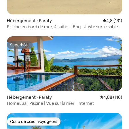
Hébergement ⋅ Paraty
Évaluation mo
4,8 (131)
Piscine en bord de mer, 4 suites - Bbq - Juste sur le sable
Superhôte
Superhôte
Hébergement ⋅ Paraty
Évaluation moy
4,88 (116)
HomeLua | Piscine | Vue sur la mer | Internet
Coup de cœur voyageurs
Coup de cœur voyageurs