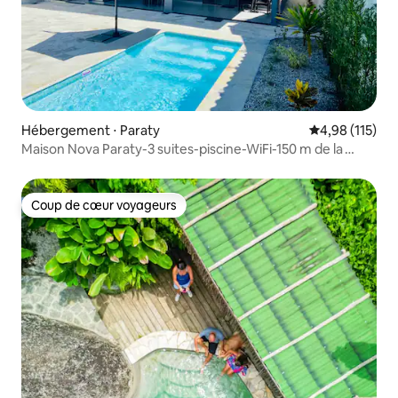
Hébergement ⋅ Paraty
Évaluation moy
4,98 (115)
Maison Nova Paraty-3 suites-piscine-WiFi-150 m de la
plage
Coup de cœur voyageurs
Coup de cœur voyageurs