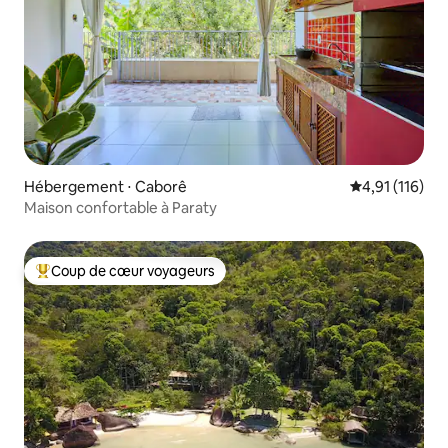
Hébergement ⋅ Caborê
Évaluation moy
4,91 (116)
Maison confortable à Paraty
Coup de cœur voyageurs
Coups de cœur voyageurs les plus appréciés