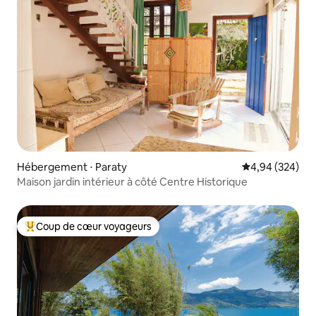
Hébergement ⋅ Paraty
Évaluation moy
4,94 (324)
Maison jardin intérieur à côté Centre Historique
Coup de cœur voyageurs
Coups de cœur voyageurs les plus appréciés