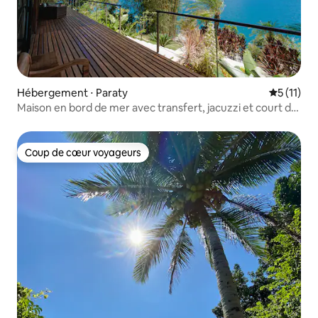
Hébergement ⋅ Paraty
Évaluatio
5 (11)
Maison en bord de mer avec transfert, jacuzzi et court de
beach tennis.
Coup de cœur voyageurs
Coup de cœur voyageurs