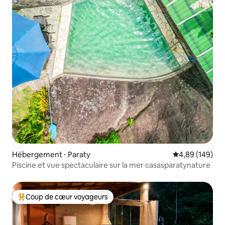
Hébergement ⋅ Paraty
Évaluation moy
4,89 (149)
Piscine et vue spectaculaire sur la mer casasparatynature
Coup de cœur voyageurs
Coups de cœur voyageurs les plus appréciés