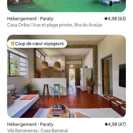
Hébergement ⋅ Paraty
Évaluation mo
4,98 (63)
Casa Oriba | Vue et plage privée, Ilha do Araújo
Coup de cœur voyageurs
Coups de cœur voyageurs les plus appréciés
Hébergement ⋅ Paraty
Évaluation mo
4,98 (47)
Vila Bananeiras : Casa Bananal