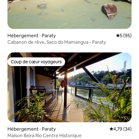
Hébergement ⋅ Paraty
Évaluation
5 (95)
Cabanon de rêve, Saco do Mamangua - Paraty
Coup de cœur voyageurs
Coup de cœur voyageurs
Hébergement ⋅ Paraty
Évaluation mo
4,79 (34)
Maison Beira Rio Centre Historique