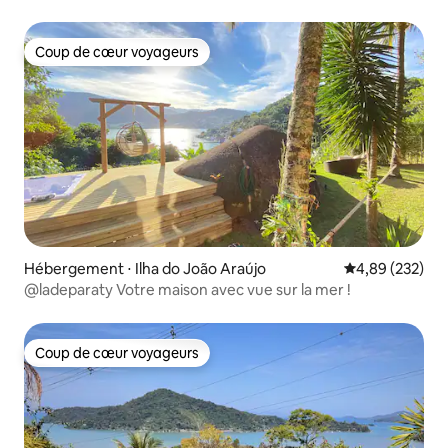
Coup de cœur voyageurs
Coup de cœur voyageurs
Hébergement ⋅ Ilha do João Araújo
Évaluation moy
4,89 (232)
@ladeparaty Votre maison avec vue sur la mer !
Coup de cœur voyageurs
Coup de cœur voyageurs