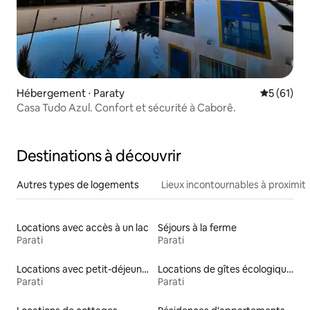
Hébergement ⋅ Paraty
Évaluation
5 (61)
Casa Tudo Azul. Confort et sécurité à Caborê.
Destinations à découvrir
Autres types de logements
Lieux incontournables à proximit
Locations avec accès à un lac
Séjours à la ferme
Parati
Parati
Locations avec petit-déjeuner
Locations de gîtes écologiques
Parati
Parati