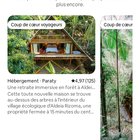
plus encore.
Coup de cœur voyageurs
Coup de cœur vo
Coup de cœur voyageurs
Coup de cœur vo
Hébergement ⋅ Paraty
Évaluation moyenne sur la base 
4,97 (125)
Une retraite immersive en forêt à Aldeia
Rizoma
Cette toute nouvelle maison se trouve
au-dessus des arbres à l'intérieur du
village écologique d'Aldeia Rizoma, une
propriété fermée à 15 minutes du centre
historique de la ville. La propriété
dispose d'une salle de sport dans la
jungle, d'un sauna (payant en
supplément), de sentiers privés et d'un