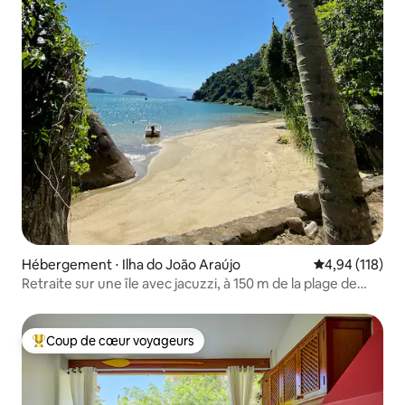
Hébergement ⋅ Ilha do João Araújo
Évaluation moy
4,94 (118)
Retraite sur une île avec jacuzzi, à 150 m de la plage de
Paraty
Coup de cœur voyageurs
Coups de cœur voyageurs les plus appréciés