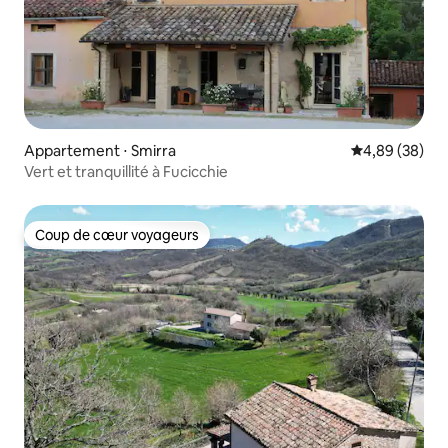
Appartement ⋅ Smirra
Évaluation mo
4,89 (38)
Vert et tranquillité à Fucicchie
Coup de cœur voyageurs
Coup de cœur voyageurs