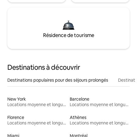
Résidence de tourisme
Destinations à découvrir
Destinations populaires pour des séjours prolongés
Destinati
New York
Barcelone
Locations moyenne et longue durée
Locations moyenne et longue durée
Florence
Athènes
Locations moyenne et longue durée
Locations moyenne et longue durée
Miami
Montréal