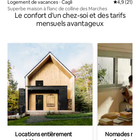
Logement de vacances ⋅ Cagli
Évaluation m
4,9 (21)
Superbe maison à flanc de colline des Marches
Le confort d'un chez-soi et des tarifs
mensuels avantageux
Locations entièrement
Nomades num