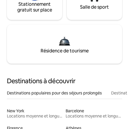
Stationnement
Salle de sport
gratuit sur place
Résidence de tourisme
Destinations à découvrir
Destinations populaires pour des séjours prolongés
Destinati
New York
Barcelone
Locations moyenne et longue durée
Locations moyenne et longue durée
Florence
Athènes