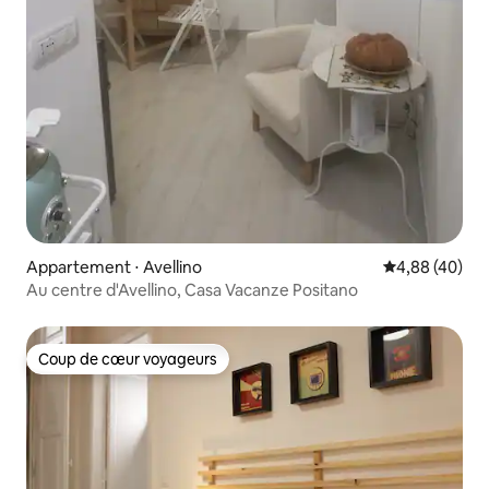
Appartement ⋅ Avellino
Évaluation mo
4,88 (40)
Au centre d'Avellino, Casa Vacanze Positano
Coup de cœur voyageurs
Coup de cœur voyageurs