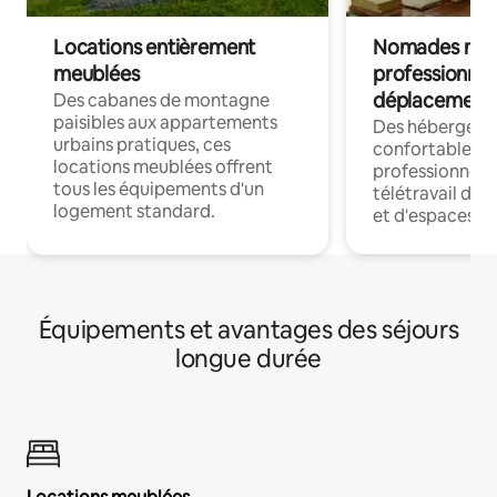
Locations entièrement
Nomades num
meublées
professionnel
déplacement
Des cabanes de montagne
paisibles aux appartements
Des hébergem
urbains pratiques, ces
confortables p
locations meublées offrent
professionnels
tous les équipements d'un
télétravail dis
logement standard.
et d'espaces de
Équipements et avantages des séjours
longue durée