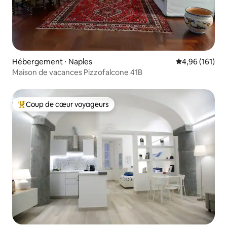
Hébergement ⋅ Naples
Évaluation moy
4,96 (161)
Maison de vacances Pizzofalcone 41B
Coup de cœur voyageurs
Coups de cœur voyageurs les plus appréciés