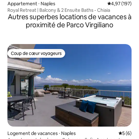
Appartement ⋅ Naples
Évaluation moy
4,97 (197)
Royal Retreat | Balcony & 2 Ensuite Baths - Chiaia
Autres superbes locations de vacances à
proximité de Parco Virgiliano
Coup de cœur voyageurs
Coup de cœur voyageurs
Logement de vacances ⋅ Naples
Évaluatio
5 (6)