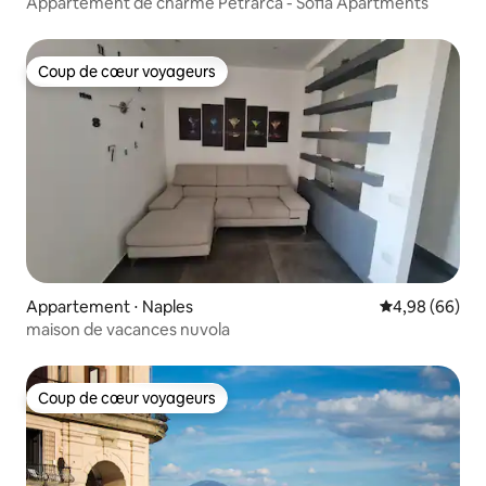
Appartement de charme Petrarca - Sofia Apartments
Coup de cœur voyageurs
Coup de cœur voyageurs
Appartement ⋅ Naples
Évaluation mo
4,98 (66)
maison de vacances nuvola
Coup de cœur voyageurs
Coup de cœur voyageurs