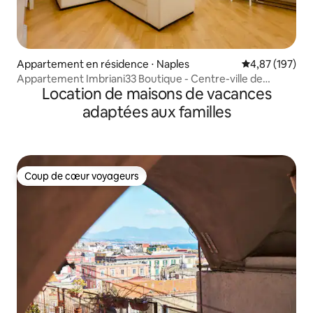
Appartement en résidence ⋅ Naples
Évaluation moy
4,87 (197)
Appartement Imbriani33 Boutique - Centre-ville de
Location de maisons de vacances
Naples
adaptées aux familles
Coup de cœur voyageurs
Coup de cœur voyageurs