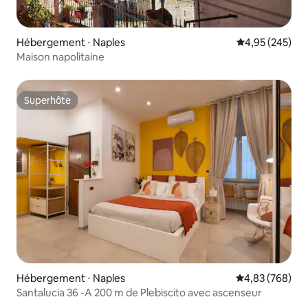
Hébergement ⋅ Naples
Évaluation moy
4,95 (245)
Maison napolitaine
Superhôte
Superhôte
Hébergement ⋅ Naples
Évaluation moy
4,83 (768)
Santalucia 36 -A 200 m de Plebiscito avec ascenseur