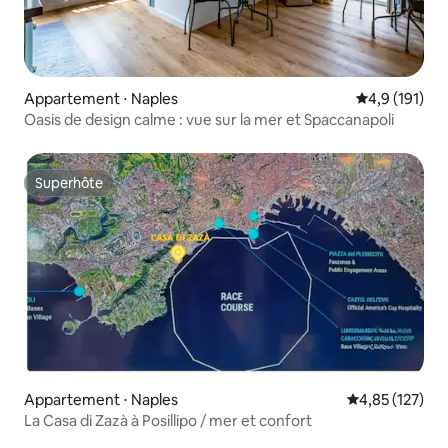
Appartement ⋅ Naples
Évaluation mo
4,9 (191)
Oasis de design calme : vue sur la mer et Spaccanapoli
Superhôte
Superhôte
Appartement ⋅ Naples
Évaluation moy
4,85 (127)
La Casa di Zazà à Posillipo / mer et confort