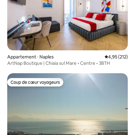
Appartement ⋅ Naples
Évaluation moy
4,95 (212)
ArtNap Boutique | Chiaia sul Mare • Centre • 3BTH
Coup de cœur voyageurs
Coup de cœur voyageurs