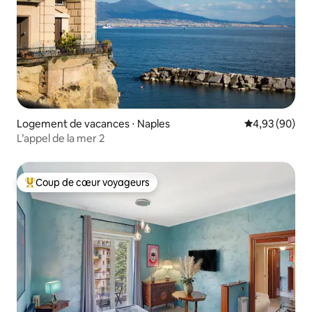
Logement de vacances ⋅ Naples
Évaluation mo
4,93 (90)
L’appel de la mer 2
Coup de cœur voyageurs
Coups de cœur voyageurs les plus appréciés