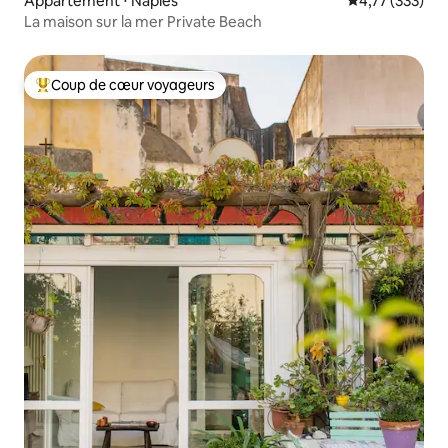
Appartement ⋅ Naples
Évaluation moy
4,77 (333)
La maison sur la mer Private Beach
Coup de cœur voyageurs
Coups de cœur voyageurs les plus appréciés