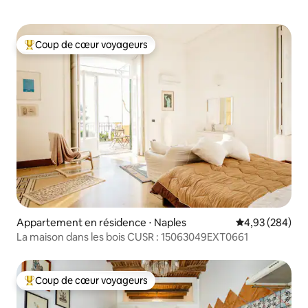
Coup de cœur voyageurs
Coups de cœur voyageurs les plus appréciés
Appartement en résidence ⋅ Naples
Évaluation moy
4,93 (284)
La maison dans les bois CUSR : 15063049EXT0661
Coup de cœur voyageurs
Coups de cœur voyageurs les plus appréciés