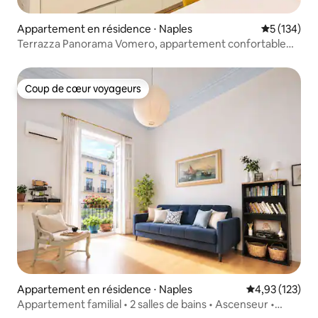
Appartement en résidence ⋅ Naples
Évaluation 
5 (134)
Terrazza Panorama Vomero, appartement confortable
d'une chambre
Coup de cœur voyageurs
Coup de cœur voyageurs
Appartement en résidence ⋅ Naples
Évaluation moy
4,93 (123)
Appartement familial • 2 salles de bains • Ascenseur •
Centre historique