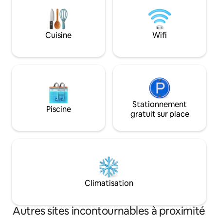
vos besoins. Rendez votre séjour
partagée lorsque vous entrez. Nous
vraiment inoublia
n'avons pas d'ascenseur, vous devrez
monter à pied.
Cuisine
Wifi
Stationnement
Piscine
gratuit sur place
Climatisation
Autres sites incontournables à proximité