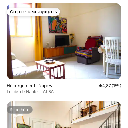
Coup de cœur voyageurs
Coup de cœur voyageurs
Hébergement ⋅ Naples
Évaluation moy
4,87 (159)
Le ciel de Naples - ALBA
Superhôte
Superhôte