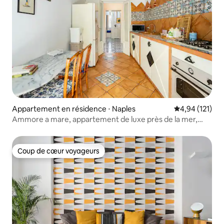
Appartement en résidence ⋅ Naples
Évaluation moy
4,94 (121)
Ammore a mare, appartement de luxe près de la mer,
Naples
Coup de cœur voyageurs
Coup de cœur voyageurs