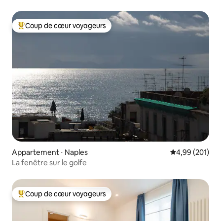
Coup de cœur voyageurs
Coups de cœur voyageurs les plus appréciés
Appartement ⋅ Naples
Évaluation moy
4,99 (201)
La fenêtre sur le golfe
Coup de cœur voyageurs
Coups de cœur voyageurs les plus appréciés