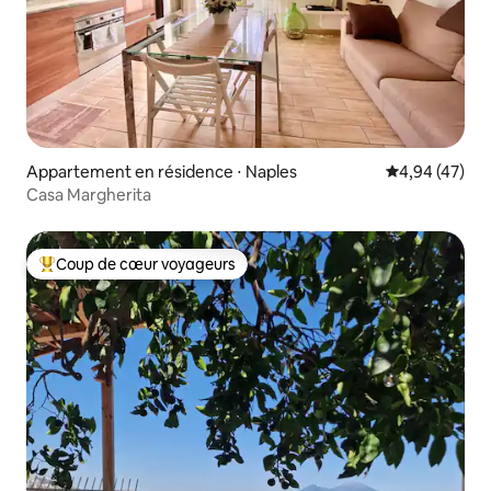
Appartement en résidence ⋅ Naples
Évaluation mo
4,94 (47)
Casa Margherita
Coup de cœur voyageurs
Coups de cœur voyageurs les plus appréciés