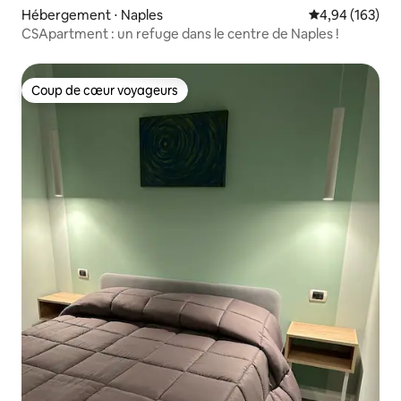
Hébergement ⋅ Naples
Évaluation moy
4,94 (163)
CSApartment : un refuge dans le centre de Naples !
Coup de cœur voyageurs
Coup de cœur voyageurs