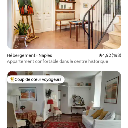
Hébergement ⋅ Naples
Évaluation moy
4,92 (193)
Appartement confortable dans le centre historique
Coup de cœur voyageurs
Coups de cœur voyageurs les plus appréciés