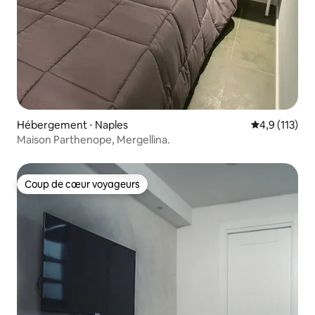
Hébergement ⋅ Naples
Évaluation mo
4,9 (113)
Maison Parthenope, Mergellina.
Coup de cœur voyageurs
Coup de cœur voyageurs