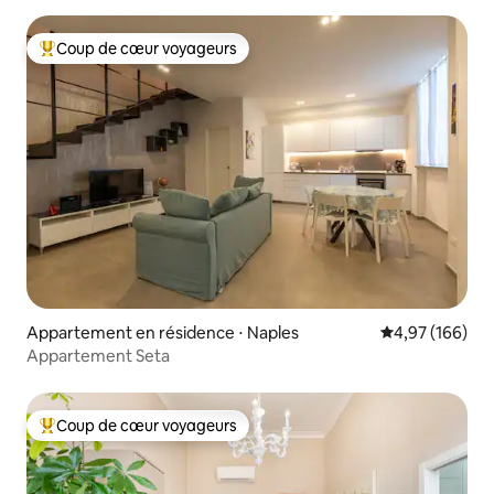
Coup de cœur voyageurs
Coups de cœur voyageurs les plus appréciés
Appartement en résidence ⋅ Naples
Évaluation moy
4,97 (166)
Appartement Seta
Coup de cœur voyageurs
Coups de cœur voyageurs les plus appréciés