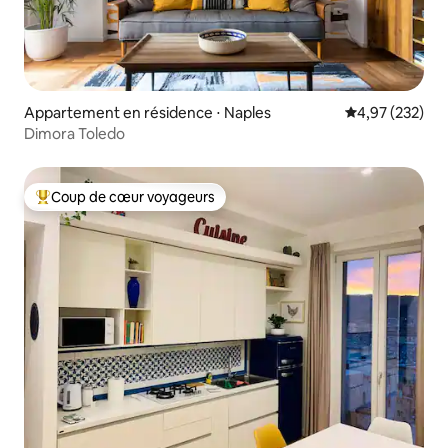
Appartement en résidence ⋅ Naples
Évaluation moy
4,97 (232)
Dimora Toledo
Coup de cœur voyageurs
Coups de cœur voyageurs les plus appréciés