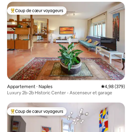
Coup de cœur voyageurs
Coups de cœur voyageurs les plus appréciés
Appartement ⋅ Naples
Évaluation moy
4,98 (379)
Luxury 2b-2b Historic Center - Ascenseur et garage
Coup de cœur voyageurs
Coups de cœur voyageurs les plus appréciés