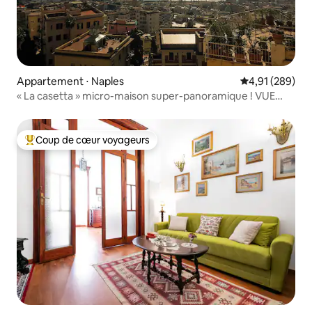
Appartement ⋅ Naples
Évaluation moy
4,91 (289)
« La casetta » micro-maison super-panoramique ! VUE
SUR LA MER !
Coup de cœur voyageurs
Coups de cœur voyageurs les plus appréciés