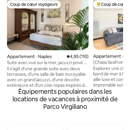
Coup de cœur voyageurs
Coup de cœur 
Coup de cœur voyageurs
Coups de cœur vo
Appartement ⋅ Na
Appartement ⋅ Naples
Évaluation moyenne sur la base 
4,95 (110)
[Chiaia Seafront] 
Suite avec vue sur la mer, jacuzzi privé et
luxe
terrasse
Explorez une cha
Il s'agit d'une grande suite avec deux
bord de mer à Nap
terrasses, d'une salle de bain incroyable
allie luxe et confo
avec un grand jacuzzi, d'une douche
imprenable sur la 
extérieure et d'un coin repas inspirés de
Équipements populaires dans les
les doubles balcon
mon séjour en Angleterre et des
culture de Naples,
anciennes colonies tropicales. La
locations de vacances à proximité de
locale dans les tra
situation est central et la vue de la
Parco Virgiliano
profitez de la co
terrasse est fantastique. Tout est tout
spacieuses, parfait
neuf, de la climatisation à la télévision et
les couples. Que vous recherchiez une
au lit. Certains meubles sont anciens du
escapade romanti
19e siècle. Cette suite fait partie d'un
en famille, notre 
petit lieu de trois suites avec la cuisine