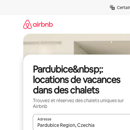
Aller
Certai
directement
au
contenu
Pardubice&nbsp;:
locations de vacances
dans des chalets
Trouvez et réservez des chalets uniques sur
Airbnb
Adresse
Lorsque les résultats s'affichent, utilisez les flèc