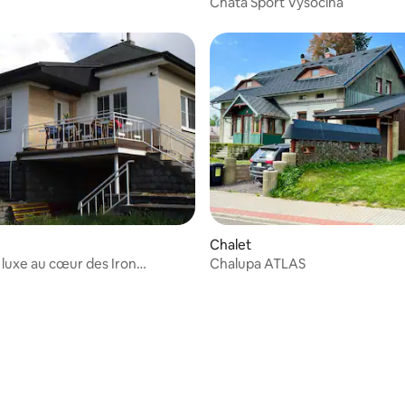
Chata Sport Vysočina
r la base de 18 commentaires : 4,89 sur 5
Chalet
 luxe au cœur des Iron
Chalupa ATLAS
Mountains - Licibořice