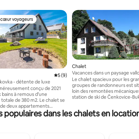
 cœur voyageurs
 cœur voyageurs
 sur la base de 47 commentaires : 5 sur 5
Chalet
Vacances dans un paysage vall
Évaluation moyenne sur la base de 9 co
5 (9)
piscine privée
Le chalet spacieux pour les gra
kovka - détente de luxe
groupes de randonneurs est si
énéreusement conçu de 2021
loin des remontées mécaniques
 bains à remous d’une
station de ski de Čenkovice-Bu
 totale de 380 m2. Le chalet se
Vous pourrez faire des excursio
de deux appartements
région ou vous détendre dans le
populaires dans les chalets en locatio
auxquels on accède par un
avec une belle vue. Asseyez-v
 commun équipé d’un local à
de la cheminée le soir et faites g
que appartement peut accueillir
quelque chose de bon pour le d
lement 10 personnes.
Attention : aux mois I, II, III et VII
ment RELAX est équipé d’un
location pour au moins 1 semain