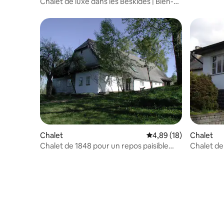
Chalet de luxe dans les Beskides | Bien-
être pour 35 personnes
Chalet
Évaluation moyenne su
4,89 (18)
Chalet
Chalet de 1848 pour un repos paisible
Chalet de
dans les monts Orlické