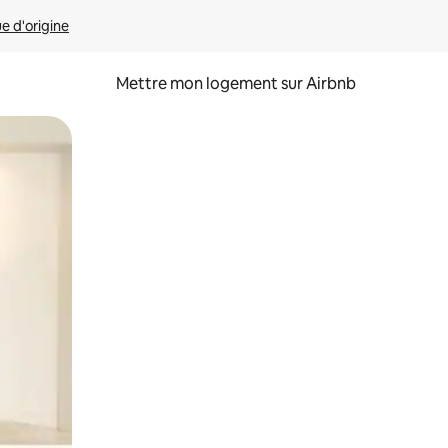
ue d'origine
Mettre mon logement sur Airbnb
sant glisser.