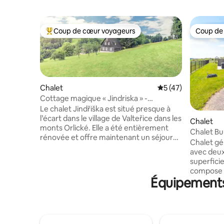
Coup de cœur voyageurs
Coup de
Coups de cœur voyageurs les plus appréciés
Coup de
Chalet
Évaluation moyenne
5 (47)
Cottage magique « Jindriska » -
Montagnes d'Orlicke
Le chalet Jindřiška est situé presque à
l’écart dans le village de Valteřice dans les
Chalet
monts Orlické. Elle a été entièrement
Chalet Bu
rénovée et offre maintenant un séjour
Chalet g
très agréable. Sa capacité est de 8 à 10
avec deux
personnes. Le chalet est situé sur une
superficie
pente à 100 m de la route, il y a un
compose 
parking pour 4 voitures (en hiver,
Équipements 
séparés, 
cependant, il faut marcher jusqu’au
vestibule
chalet). Le chalet est équipé de tous les
skis. Cha
appareils électroménagers, de vaisselle,
confortab
de linge de lit, etc. Il y a le wifi, la
L’apparte
télévision, le DVD. Le chauffage peut