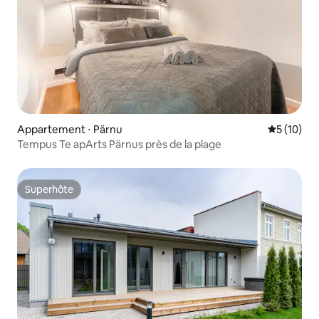
Appartement ⋅ Pärnu
Évaluation
5 (10)
Tempus Te apArts Pärnus près de la plage
Superhôte
Superhôte