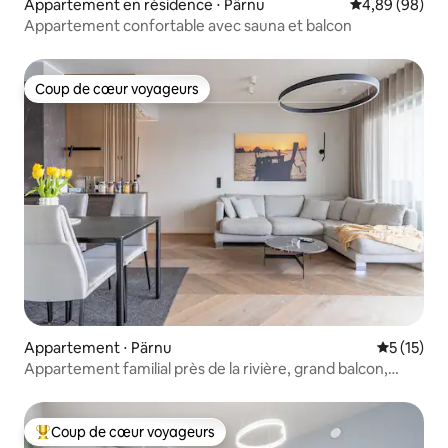
Appartement en résidence ⋅ Pärnu
Évaluation mo
4,89 (98)
Appartement confortable avec sauna et balcon
Coup de cœur voyageurs
Coup de cœur voyageurs
Appartement ⋅ Pärnu
Évaluation
5 (15)
Appartement familial près de la rivière, grand balcon,
parking gratuit.
Coup de cœur voyageurs
Coups de cœur voyageurs les plus appréciés