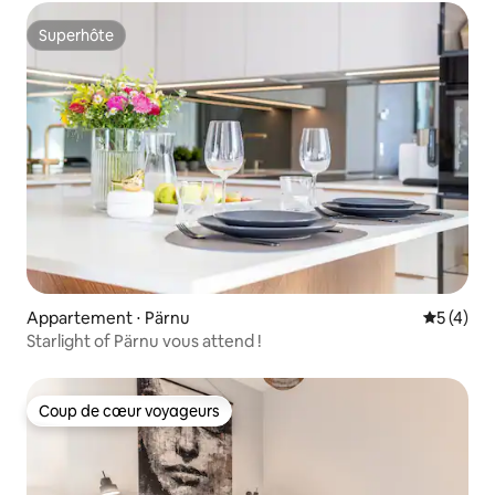
Superhôte
Superhôte
Appartement ⋅ Pärnu
Évaluatio
5 (4)
Starlight of Pärnu vous attend !
Coup de cœur voyageurs
Coup de cœur voyageurs