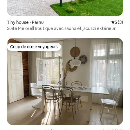
Tiny house ⋅ Pärnu
Évaluatio
5 (3)
Suite Melorell Boutique avec sauna et jacuzzi extérieur
Coup de cœur voyageurs
Coup de cœur voyageurs