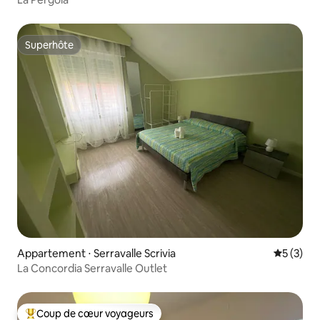
Superhôte
Superhôte
Appartement ⋅ Serravalle Scrivia
Évaluatio
5 (3)
La Concordia Serravalle Outlet
Coup de cœur voyageurs
Coups de cœur voyageurs les plus appréciés