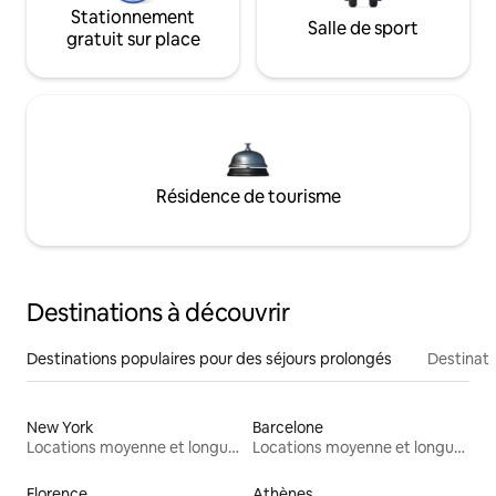
Stationnement
Salle de sport
gratuit sur place
Résidence de tourisme
Destinations à découvrir
Destinations populaires pour des séjours prolongés
Destinati
New York
Barcelone
Locations moyenne et longue durée
Locations moyenne et longue durée
Florence
Athènes