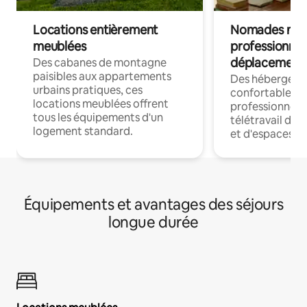
Locations entièrement
Nomades num
meublées
professionnel
déplacement
Des cabanes de montagne
paisibles aux appartements
Des hébergem
urbains pratiques, ces
confortables p
locations meublées offrent
professionnels
tous les équipements d'un
télétravail dis
logement standard.
et d'espaces de
Équipements et avantages des séjours
longue durée