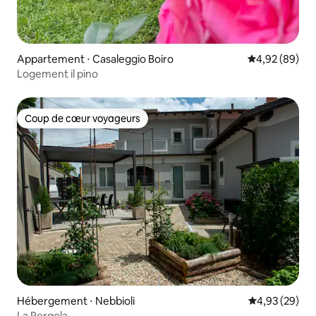
Appartement ⋅ Casaleggio Boiro
Évaluation mo
4,92 (89)
Logement il pino
Coup de cœur voyageurs
Coup de cœur voyageurs
Hébergement ⋅ Nebbioli
Évaluation mo
4,93 (29)
La Pergola