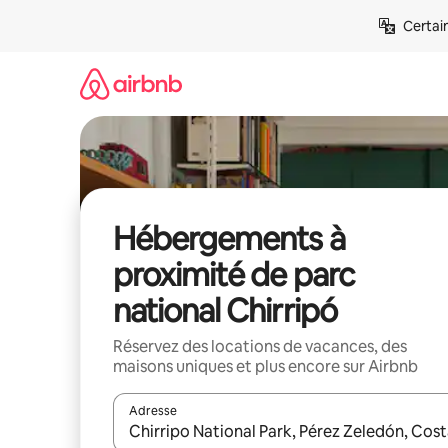
Aller
Certai
directement
au
contenu
Hébergements à
proximité de parc
national Chirripó
Réservez des locations de vacances, des
maisons uniques et plus encore sur Airbnb
Adresse
Lorsque les résultats s'affichent, utilisez les flèc