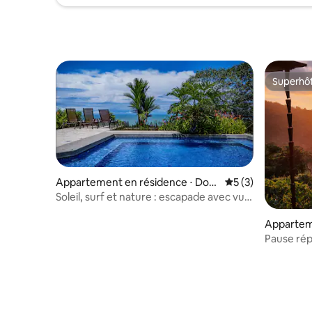
Superhô
Superhô
Appartement en résidence ⋅ Dom
Évaluation moyenn
5 (3)
inicalito
Soleil, surf et nature : escapade avec vue
sur l'océan
Appartem
Baru
Pause rép
sur l'océa