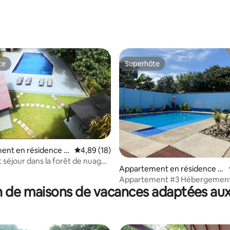
te
Superhôte
te
Superhôte
ent en résidence ⋅
Évaluation moyenne sur la base de 18 comme
4,89 (18)
séjour dans la forêt de nuages
Appartement en résidence ⋅
sur l'océan
San Isidro de El General
Appartement #3 Hébergement
 de maisons de vacances adaptées aux
accès à la piscine