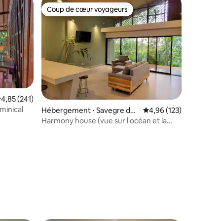
Coup de cœur voyageurs
Coup de cœur voyageurs
valuation moyenne sur la base de 241 commentaires : 4,85 sur 5
4,85 (241)
ntaires : 4,93 sur 5
minical
Hébergement ⋅ Savegre de
Évaluation moyenne sur
4,96 (123)
Aguirre
Harmony house (vue sur l'océan et la
forêt, cascade)