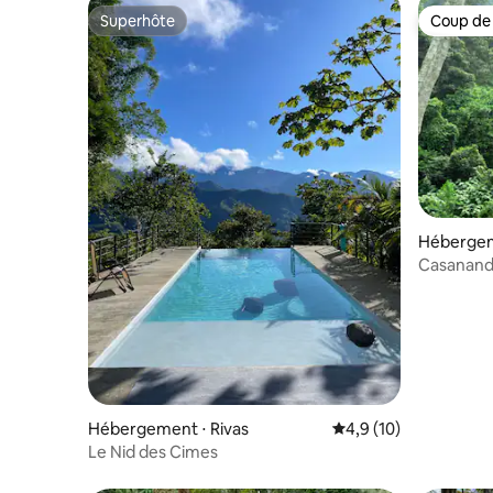
Superhôte
Coup de
Superhôte
Coup de
Hébergeme
Casananda
Hébergement ⋅ Rivas
Évaluation moyenne s
4,9 (10)
Le Nid des Cimes