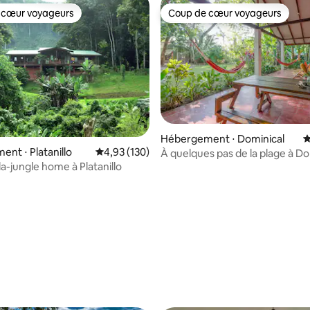
 cœur voyageurs
Coup de cœur voyageurs
 cœur voyageurs
Coup de cœur voyageurs
Hébergement ⋅ Dominical
É
nt ⋅ Platanillo
Évaluation moyenne sur la base de 130 comme
4,93 (130)
À quelques pas de la plage à Do
-jungle home à Platanillo
ur la base de 10 commentaires : 4,9 sur 5