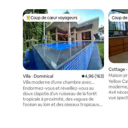
Coup de cœur voyageurs
Coup de
Coups de cœur voyageurs les plus appréciés
Coup de
Cottage ⋅
Maison pr
Villa ⋅ Dominical
Évaluation moyenne sur 
4,96 (163)
Rivas, Chi
Yellow Ca
Villa moderne d'une chambre avec
moderne,
piscine - Casa Perla
Endormez-vous et réveillez-vous au
4x4 nécessaire. 📍Situé 
doux clapotis d'un ruisseau de la forêt
vue spect
tropicale à proximité, des vagues de
Parfait po
l'océan au loin et des oiseaux tropicaux
à 18 minut
dans la cime des arbres. Ce logement
à proximi
moderne mais confortable d'une
Les carac
chambre et d'une salle de bain est
connexion
équipé de tous les éléments essentiels