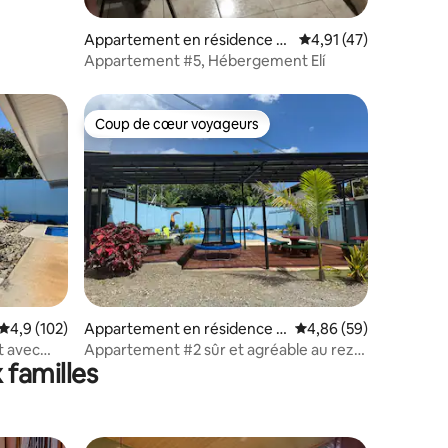
Appartement en résidence ⋅
Évaluation moyenne su
4,91 (47)
San Isidro de El General
Appartement #5, Hébergement Elí
Coup de cœur voyageurs
Coup de cœur voyageurs
ntaires : 4,89 sur 5
Évaluation moyenne sur la base de 102 commentaires : 4,9 sur 5
4,9 (102)
Appartement en résidence ⋅
Évaluation moyenne su
4,86 (59)
San Isidro de El General
 avec
Appartement #2 sûr et agréable au rez-
 familles
de-chaussée