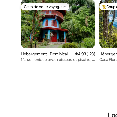
Coup de cœur voyageurs
Coup 
Coup de cœur voyageurs
Coups de
Hébergement ⋅ Dominical
Évaluation moyenne sur
4,93 (123)
Hébergem
Province
Maison unique avec ruisseau et piscine, à
Casa Flor
proximité de Domi – Uvita
sur l'océa
Lo