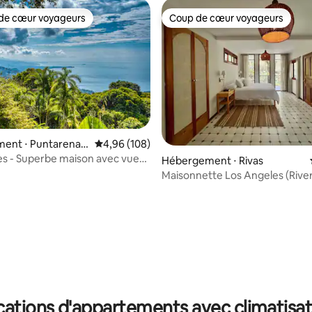
de cœur voyageurs
Coup de cœur voyageurs
 cœur voyageurs les plus appréciés
Coup de cœur voyageurs
 la base de 123 commentaires : 4,93 sur 5
ent ⋅ Puntarenas
Évaluation moyenne sur la base de 108 commen
4,96 (108)
es - Superbe maison avec vue
Hébergement ⋅ Rivas
n
Maisonnette Los Angeles (River
cations d'appartements avec climatisat