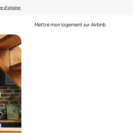
ue d'origine
Mettre mon logement sur Airbnb
sant glisser.