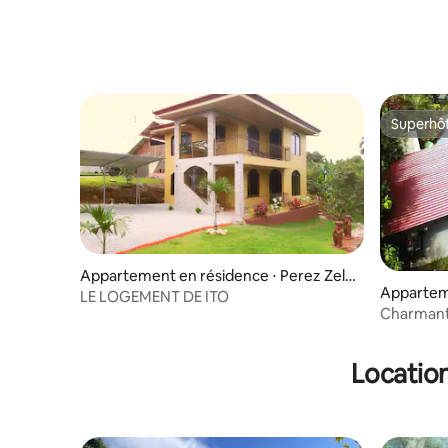
Superhô
Superhô
Appartement en résidence ⋅ Perez Zele
Appartem
don
LE LOGEMENT DE ITO
Baru
Charmant 
avec vue 
Location