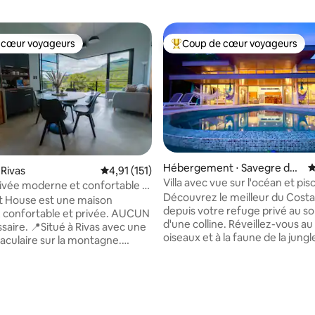
 cœur voyageurs
Coup de cœur voyageurs
 cœur voyageurs
Coups de cœur voyageurs les p
Hébergement ⋅ Savegre de
É
 Rivas
Évaluation moyenne sur la base de 151 comme
4,91 (151)
Aguirre
Villa avec vue sur l'océan et pis
ivée moderne et confortable à
la base de 163 commentaires : 4,96 sur 5
privée à débordement
Découvrez le meilleur du Costa
rripó
t House est une maison
depuis votre refuge privé au 
 confortable et privée. AUCUN
d'une colline. Réveillez-vous a
à Rivas avec une
oiseaux et à la faune de la jungl
aculaire sur la montagne.
observez les papillons morpho 
ur deux voyageurs, il se trouve
passent, et détendez-vous dan
es du parc national Chirripó et
piscine à débordement avec v
té de la réserve de Cloudbridge.
imprenable sur l'océan. Cette vi
téristiques comprennent une
sécurisée de 2 chambres et 2 sa
 Internet rapide (200 Mbps),