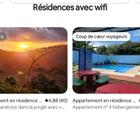
Résidences avec wifi
te
Coup de cœur voyageurs
te
Coup de cœur voyageurs
e sur la base de 3 commentaires : 5 sur 5
ent en résidence ⋅
Évaluation moyenne sur la base de 40 comme
4,88 (40)
Appartement en résidence ⋅
San Isidro de El General
aratrice dans la jungle avec vue
Appartement n° 4 hébergemen
n
accès à la piscine