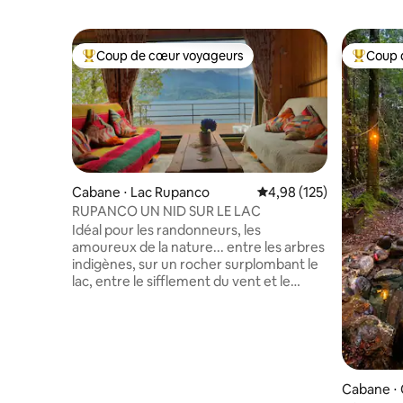
Coup de cœur voyageurs
Coup 
Coups de cœur voyageurs les plus appréciés
Coups de
Cabane ⋅ Lac Rupanco
Évaluation moyenne sur
4,98 (125)
RUPANCO UN NID SUR LE LAC
Idéal pour les randonneurs, les
amoureux de la nature... entre les arbres
indigènes, sur un rocher surplombant le
lac, entre le sifflement du vent et le
silence de la montagne... nous avons
installé cette cabane qui offre la
tranquillité dans un paysage du sud très
peu fréquenté. Randonnée, pêche ou
simplement loisirs dans un endroit qui
offre une nature vierge. Accueillante et
Cabane ⋅
confortable avec tout ce dont vous avez