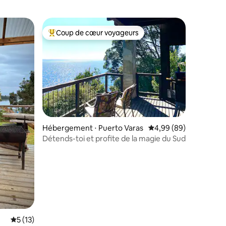
Coup de cœur voyageurs
lus appréciés
Coups de cœur voyageurs les plus appréciés
Hébergement ⋅ Puerto Varas
Évaluation moyenne su
4,99 (89)
Détends-toi et profite de la magie du Sud
Évaluation moyenne sur la base de 13 commentaires : 5 sur 5
5 (13)