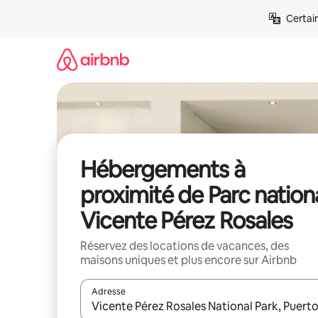
Aller
Certai
directement
au
contenu
Hébergements à
proximité de Parc nation
Vicente Pérez Rosales
Réservez des locations de vacances, des
maisons uniques et plus encore sur Airbnb
Adresse
Lorsque les résultats s'affichent, utilisez les flèc