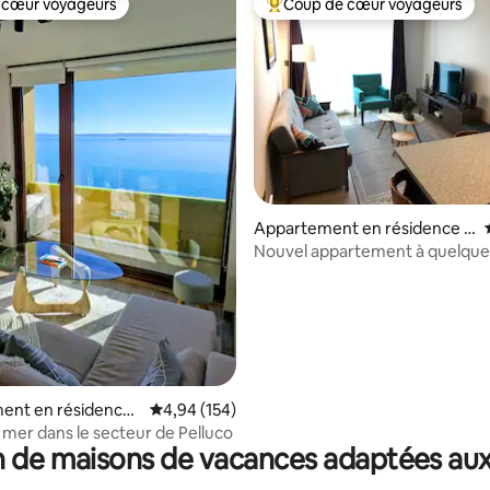
 cœur voyageurs
Coup de cœur voyageurs
 cœur voyageurs
Coups de cœur voyageurs les p
la base de 100 commentaires : 4,89 sur 5
Appartement en résidence ⋅
Puerto Varas
Nouvel appartement à quelque
lac Llanquihue
ent en résidence ⋅
Évaluation moyenne sur la base de 154 commen
4,94 (154)
ontt
a mer dans le secteur de Pelluco
 de maisons de vacances adaptées aux