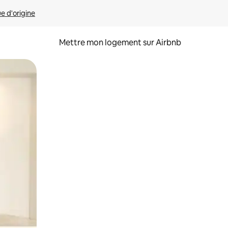
ue d'origine
Mettre mon logement sur Airbnb
sant glisser.