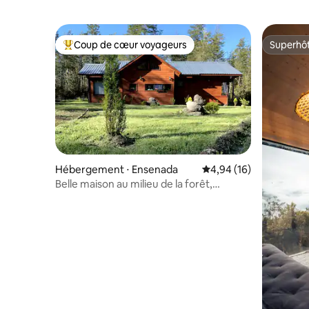
Coup de cœur voyageurs
Superhô
Coups de cœur voyageurs les plus appréciés
Superhô
Hébergement ⋅ Ensenada
Évaluation moyenne su
4,94 (16)
Belle maison au milieu de la forêt,
Ensenada