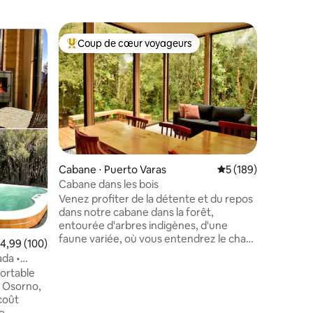
Cabane ⋅
Coup de cœur voyageurs
Coup
lus appréciés
Coups de cœur voyageurs les plus appréciés
Coups d
Cabane fa
Grande ca
route Aus
Montt. (K
La cabane
route, es
le côté d
l'intérie
sécurité 
Cabane ⋅ Puerto Varas
Évaluation moyenne 
5 (189)
aimable de sa pa
Cabane dans les bois
chauffage
Venez profiter de la détente et du repos
nécessair
dans notre cabane dans la forêt,
séjour. 
entourée d'arbres indigènes, d'une
évaluati
faune variée, où vous entendrez le chant
visite.😊
valuation moyenne sur la base de 100 commentaires : 4,99 sur 5
4,99 (100)
du Chucao et du Diucón, entre autres.
da •
Où vous pourrez faire des promenades
ortable
avec vue sur les volcans Osorno et
n Osorno,
Calbuco. À proximité du parc Vicente
ntaires : 4,97 sur 5
Pérez Rosales, du lac Todos Los Santos,
se