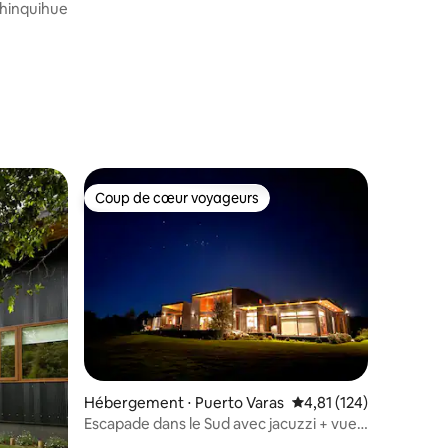
Chinquihue
taires : 4,84 sur 5
Coup de cœur voyageurs
lus appréciés
Coup de cœur voyageurs
Hébergement ⋅ Puerto Varas
Évaluation moyenne sur
4,81 (124)
Escapade dans le Sud avec jacuzzi + vue
sur le volcan