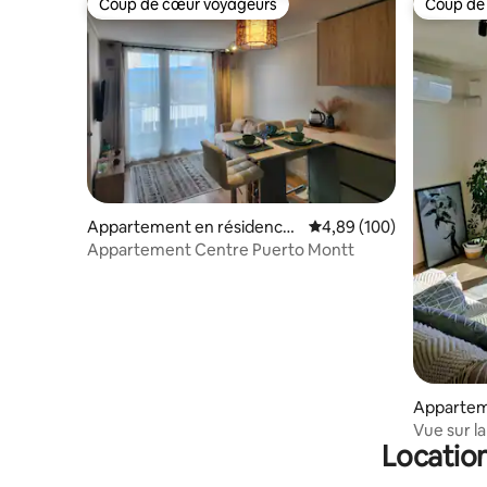
Coup de cœur voyageurs
Coup de
Coup de cœur voyageurs
Coup de
Appartement en résidence
Évaluation moyenne sur 
4,89 (100)
⋅ Puerto Montt
Appartement Centre Puerto Montt
Appartem
Puerto M
Vue sur l
Location