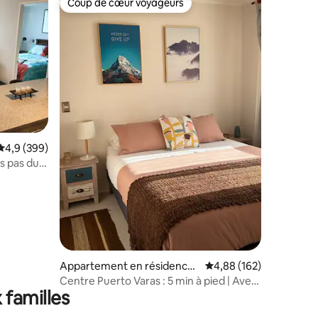
Coup de cœur voyageurs
lus appréciés
Coup de cœur voyageurs
Évaluation moyenne sur la base de 399 commentaires : 4,9 sur 5
4,9 (399)
s pas du
taires : 4,94 sur 5
Appartement en résidence ⋅
Évaluation moyenne sur
4,88 (162)
Puerto Varas
Centre Puerto Varas : 5 min à pied | Avec
 familles
parking