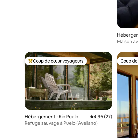
Héberge
Maison av
de Coch
Coup de cœur voyageurs
Coup de
Coups de cœur voyageurs les plus appréciés
Coup de
Hébergement ⋅ Río Puelo
Évaluation moyenne sur
4,96 (27)
Refuge sauvage à Puelo (Avellano)