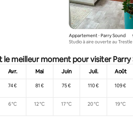
 la base de 30 commentaires : 4,83 sur 5
Appartement ⋅ Parry Sound
Studio à aire ouverte au Trestle
Sound
t le meilleur moment pour visiter Parry
Avr.
Mai
Juin
Juil.
Août
74 €
81 €
75 €
110 €
109 €
6 °C
12 °C
17 °C
20 °C
19 °C