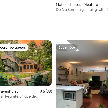
Maison d'hôtes ⋅ Meaford
De A à Zen : un glamping raffin
r la base de 52 commentaires : 4,73 sur 5
 cœur voyageurs
Superhôte
 cœur voyageurs
Superhôte
ravenhurst
Évaluation moyenne sur la base de 38 co
5 (38)
 | Retraite unique de
s à Muskoka + jacuzzi