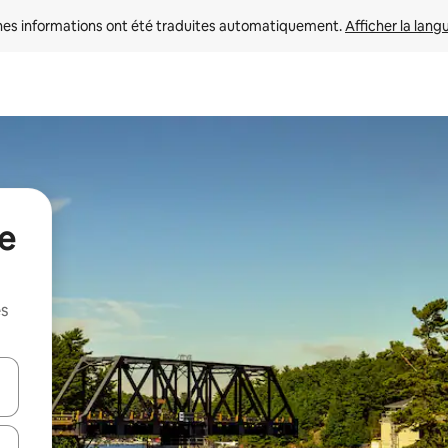
nes informations ont été traduites automatiquement. 
Afficher la lang
de
es
hes vers le haut et vers le bas pour les parcourir ou en appuyant et en fai