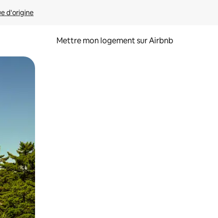
ue d'origine
Mettre mon logement sur Airbnb
sant glisser.