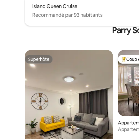
Island Queen Cruise
Recommandé par 93 habitants
Parry S
Superhôte
Coup 
Superhôte
Coups de
Appartem
Apparteme
joyeux au 