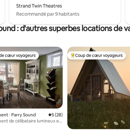
Strand Twin Theatres
Recommandé par 9 habitants
ound : d'autres superbes locations de 
de cœur voyageurs
Coup de cœur voyageurs
 cœur voyageurs les plus appréciés
Coups de cœur voyageurs les p
ent ⋅ Parry Sound
Évaluation moyenne sur la base de 28 co
5 (28)
nt de célibataire lumineux et
niveau inférieur.