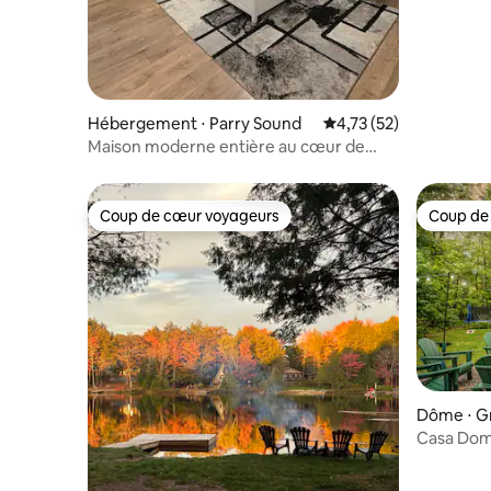
Hébergement ⋅ Parry Sound
Évaluation moyenne su
4,73 (52)
Maison moderne entière au cœur de
Parry Sound
Coup de cœur voyageurs
Coup de
Coup de cœur voyageurs
Coup de
Dôme ⋅ G
Casa Doma
3 chambre