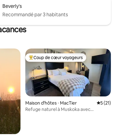
Beverly's
Recommandé par 3 habitants
vacances
Coup de cœur voyageurs
lus appréciés
Coups de cœur voyageurs les plus appréciés
Maison d'hôtes ⋅ MacTier
Évaluation moyenne
5 (21)
Refuge naturel à Muskoka avec
climatisation et foyer
mmentaires : 5 sur 5