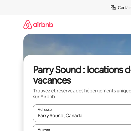
Aller
Certai
directement
au
contenu
Parry Sound : locations 
vacances
Trouvez et réservez des hébergements uniqu
sur Airbnb
Adresse
Lorsque les résultats s'affichent, utilisez les flèc
Arrivée