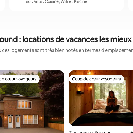
suivants : Cuisine, Wifi et Piscine
Sound : locations de vacances les mieux
: ces logements sont très bien notés en termes d'emplacement
de cœur voyageurs
Coup de cœur voyageurs
 cœur voyageurs les plus appréciés
Coup de cœur voyageurs
Tiny house ⋅ Rosseau
É