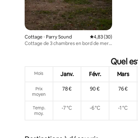
Cottage ⋅ Parry Sound
Évaluation moyenne sur
4,83 (30)
Cottage de 3 chambres en bord de mer |
Jacuzzi, quai et foyer
Quel es
Mois
Janv.
Févr.
Mars
78 €
90 €
76 €
Prix
moyen
-7 °C
-6 °C
-1 °C
Temp.
moy.