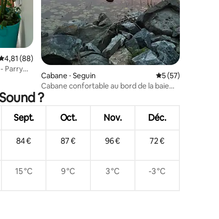
Évaluation moyenne sur la base de 88 commentaires : 4,81 sur 5
4,81 (88)
 - Parry
Cabane ⋅ Seguin
Évaluation moyenne
5 (57)
Cabane confortable au bord de la baie
 Sound ?
Georgienne
Sept.
Oct.
Nov.
Déc.
84 €
87 €
96 €
72 €
15 °C
9 °C
3 °C
-3 °C