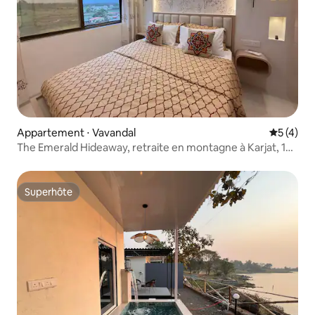
Appartement ⋅ Vavandal
Évaluatio
5 (4)
The Emerald Hideaway, retraite en montagne à Karjat, 1
chambre
Superhôte
Superhôte