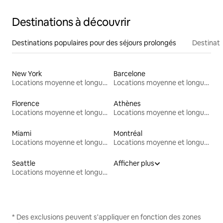
Destinations à découvrir
Destinations populaires pour des séjours prolongés
Destinati
New York
Barcelone
Locations moyenne et longue durée
Locations moyenne et longue durée
Florence
Athènes
Locations moyenne et longue durée
Locations moyenne et longue durée
Miami
Montréal
Locations moyenne et longue durée
Locations moyenne et longue durée
Seattle
Afficher plus
Locations moyenne et longue durée
* Des exclusions peuvent s'appliquer en fonction des zones