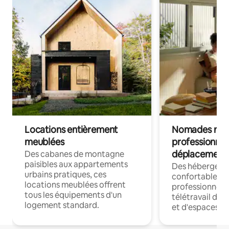
Locations entièrement
Nomades num
meublées
professionnel
déplacement
Des cabanes de montagne
paisibles aux appartements
Des hébergem
urbains pratiques, ces
confortables p
locations meublées offrent
professionnels
tous les équipements d'un
télétravail dis
logement standard.
et d'espaces de