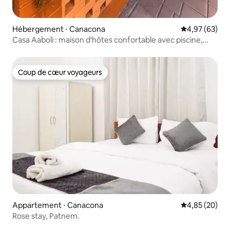
Hébergement ⋅ Canacona
Évaluation mo
4,97 (63)
Casa Aaboli : maison d'hôtes confortable avec piscine,
Palolem Goa
Coup de cœur voyageurs
Coup de cœur voyageurs
Appartement ⋅ Canacona
Évaluation mo
4,85 (20)
Rose stay, Patnem.