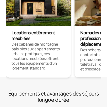
Locations entièrement
Nomades num
meublées
professionnel
déplacement
Des cabanes de montagne
paisibles aux appartements
Des hébergem
urbains pratiques, ces
confortables p
locations meublées offrent
professionnels
tous les équipements d'un
télétravail dis
logement standard.
et d'espaces de
Équipements et avantages des séjours
longue durée