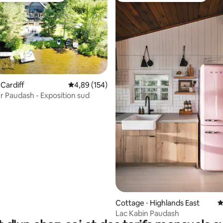
 la base de 87 commentaires : 4,87 sur 5
 Cardiff
Évaluation moyenne sur la base de 154 commen
4,89 (154)
ur Paudash - Exposition sud
Cottage ⋅ Highlands East
É
Lac Kabin Paudash