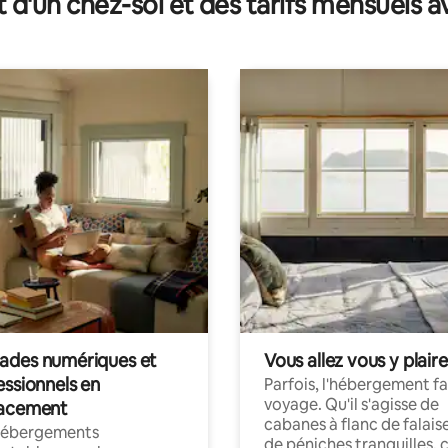
t d'un chez-soi et des tarifs mensuels 
des numériques et
Vous allez vous y plaire
essionnels en
Parfois, l'hébergement fai
voyage. Qu'il s'agisse de
acement
cabanes à flanc de falais
hébergements
de péniches tranquilles, 