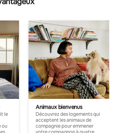
avantageux
Animaux bienvenus
t le
Découvrez des logements qui
acceptent les animaux de
e ou
compagnie pour emmener
ces
votre compagnon à quatre