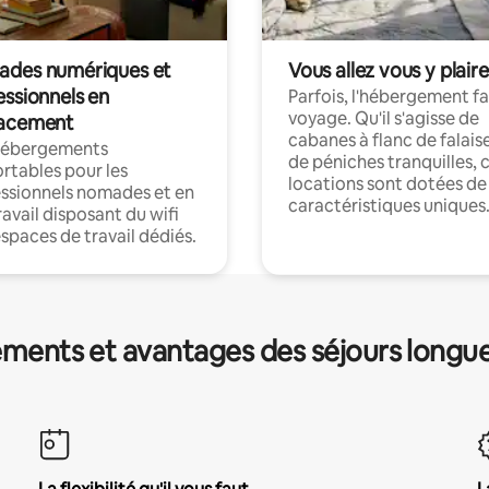
des numériques et
Vous allez vous y plaire
essionnels en
Parfois, l'hébergement fai
voyage. Qu'il s'agisse de
acement
cabanes à flanc de falais
hébergements
de péniches tranquilles, 
rtables pour les
locations sont dotées de
ssionnels nomades et en
caractéristiques uniques
ravail disposant du wifi
espaces de travail dédiés.
ments et avantages des séjours longu