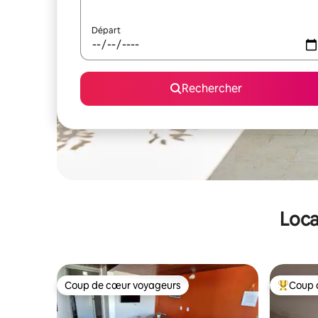
Départ
Rechercher
Loca
Coup de cœur voyageurs
Coup 
Coup de cœur voyageurs
Coups de