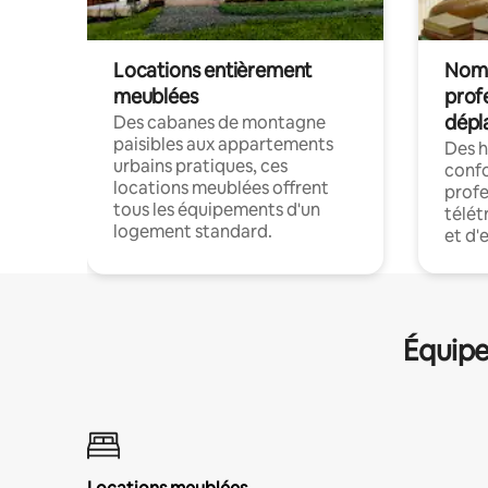
Locations entièrement
Noma
meublées
prof
dépl
Des cabanes de montagne
paisibles aux appartements
Des 
urbains pratiques, ces
confo
locations meublées offrent
profe
tous les équipements d'un
télét
logement standard.
et d'
Équipe