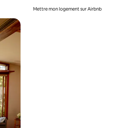
Mettre mon logement sur Airbnb
sant glisser.