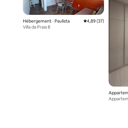
Hébergement ⋅ Paulista
Évaluation moyenne sur
4,89 (37)
Villa da Praia B
Appartem
Apparteme
de Paulist