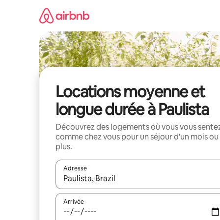
Aller
directement
au
contenu
Locations moyenne et
longue durée à Paulista
Découvrez des logements où vous vous sente
comme chez vous pour un séjour d'un mois ou
plus.
Adresse
Lorsque les résultats s'affichent, utilisez les flèc
Arrivée