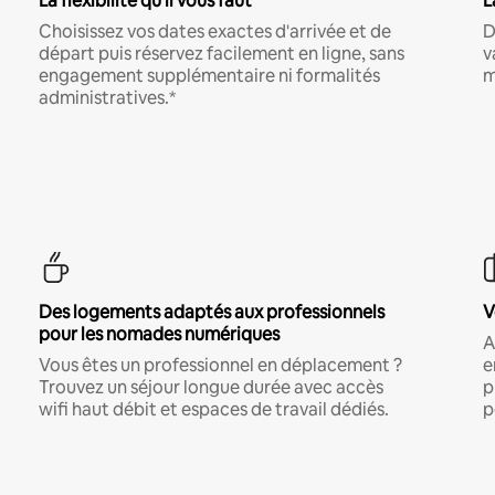
La flexibilité qu'il vous faut
L
Choisissez vos dates exactes d'arrivée et de
D
départ puis réservez facilement en ligne, sans
v
engagement supplémentaire ni formalités
m
administratives.*
Des logements adaptés aux professionnels
V
pour les nomades numériques
A
Vous êtes un professionnel en déplacement ?
e
Trouvez un séjour longue durée avec accès
p
wifi haut débit et espaces de travail dédiés.
p