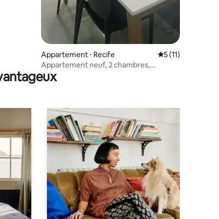
Appartement ⋅ Recife
Évaluation moyenn
5 (11)
Appartement neuf, 2 chambres,
avantageux
complet, près de la BR 101.