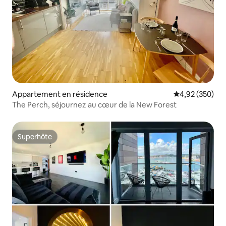
Appartement en résidence
Évaluation moy
4,92 (350)
The Perch, séjournez au cœur de la New Forest
Superhôte
Superhôte