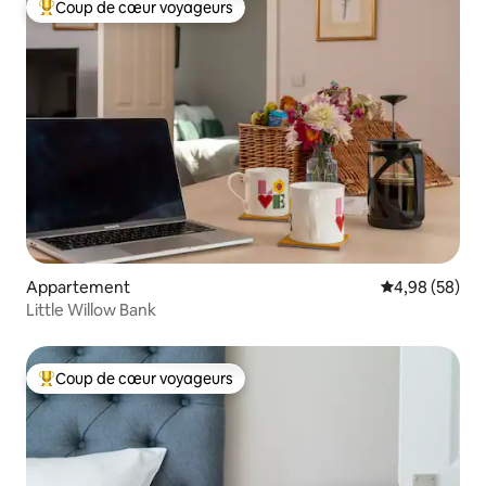
Coup de cœur voyageurs
Coups de cœur voyageurs les plus appréciés
Appartement
Évaluation mo
4,98 (58)
Little Willow Bank
Coup de cœur voyageurs
Coups de cœur voyageurs les plus appréciés