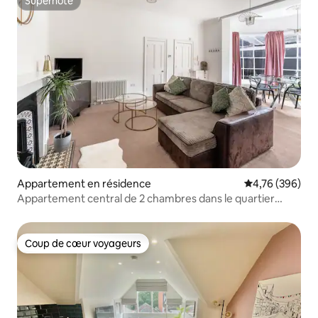
Superhôte
Superhôte
Appartement en résidence
Évaluation moy
4,76 (396)
Appartement central de 2 chambres dans le quartier
recherché de St. 4
Coup de cœur voyageurs
Coup de cœur voyageurs