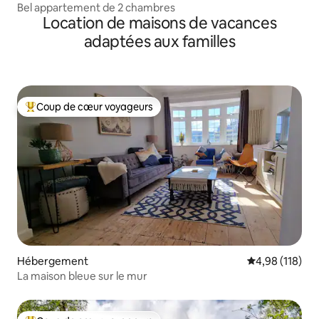
Bel appartement de 2 chambres
Location de maisons de vacances
adaptées aux familles
Coup de cœur voyageurs
Coups de cœur voyageurs les plus appréciés
Hébergement
Évaluation moy
4,98 (118)
La maison bleue sur le mur