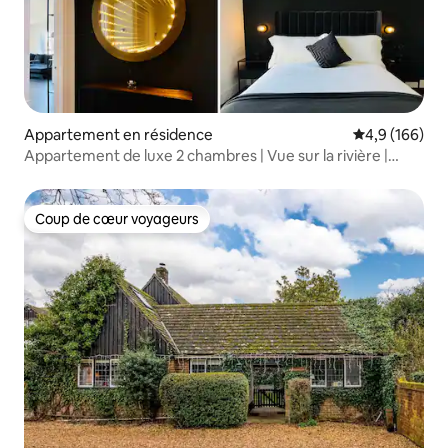
Appartement en résidence
Évaluation mo
4,9 (166)
Appartement de luxe 2 chambres | Vue sur la rivière |
Parking
Coup de cœur voyageurs
Coup de cœur voyageurs