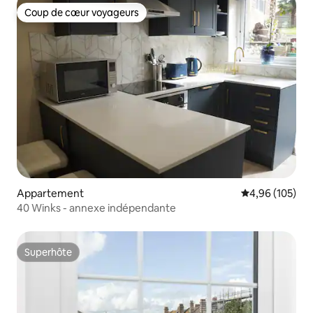
Coup de cœur voyageurs
Coup de cœur voyageurs
Appartement
Évaluation moy
4,96 (105)
40 Winks - annexe indépendante
Superhôte
Superhôte