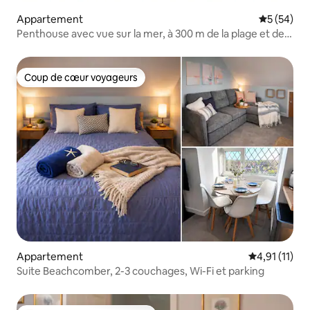
Appartement
Évaluation
5 (54)
Penthouse avec vue sur la mer, à 300 m de la plage et de
Sandbanks
Coup de cœur voyageurs
Coup de cœur voyageurs
Appartement
Évaluation m
4,91 (11)
Suite Beachcomber, 2-3 couchages, Wi-Fi et parking