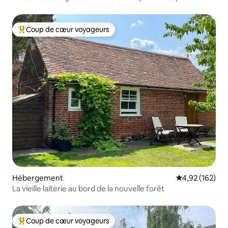
Coup de cœur voyageurs
Coups de cœur voyageurs les plus appréciés
Hébergement
Évaluation moy
4,92 (162)
La vieille laiterie au bord de la nouvelle forêt
Coup de cœur voyageurs
Coups de cœur voyageurs les plus appréciés