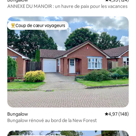
ANNEXE DU MANOIR : un havre de paix pour les vacances
Coup de cœur voyageurs
Coups de cœur voyageurs les plus appréciés
Bungalow
Évaluation moy
4,97 (148)
Bungalow rénové au bord de la New Forest