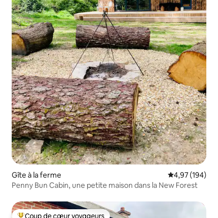
Gîte à la ferme
Évaluation moy
4,97 (194)
Penny Bun Cabin, une petite maison dans la New Forest
Coup de cœur voyageurs