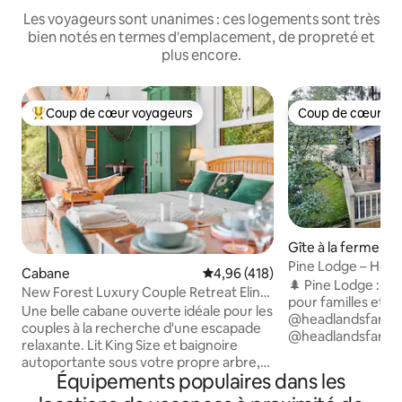
Les voyageurs sont unanimes : ces logements sont très
bien notés en termes d'emplacement, de propreté et
plus encore.
Coup de cœur voyageurs
Coup de cœur vo
Coups de cœur voyageurs les plus appréciés
Coup de cœur vo
Gîte à la ferme
Pine Lodge – Hea
Cabane
Évaluation moyenne sur la base 
4,96 (418)
🌲 Pine Lodge : ret
New Forest Luxury Couple Retreat Eling
pour familles et a
Tree Cabin (cabane dans les arbres)
Une belle cabane ouverte idéale pour les
@headlandsfarmla
couples à la recherche d'une escapade
@headlandsfarm ✨ Parfait pour les
relaxante. Lit King Size et baignoire
familles de 4 pers
autoportante sous votre propre arbre,
les groupes mixtes
Équipements populaires dans les
ainsi que des toilettes privées avec
escapade paisible à
douche à effet pluie. La cabane dispose