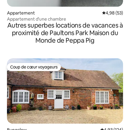
Appartement
Évaluation mo
4,98 (53)
Appartement d'une chambre
Autres superbes locations de vacances à
proximité de Paultons Park Maison du
Monde de Peppa Pig
Coup de cœur voyageurs
Coup de cœur voyageurs
Bungalow
Évaluation moy
4,93 (124)