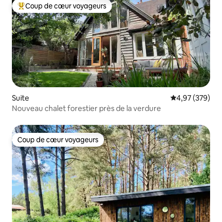
Coup de cœur voyageurs
Coups de cœur voyageurs les plus appréciés
Suite
Évaluation moy
4,97 (379)
Nouveau chalet forestier près de la verdure
Coup de cœur voyageurs
Coup de cœur voyageurs