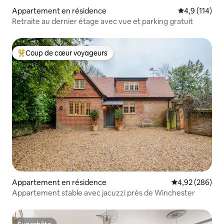
Appartement en résidence
Évaluation mo
4,9 (114)
Retraite au dernier étage avec vue et parking gratuit
Coup de cœur voyageurs
Coups de cœur voyageurs les plus appréciés
Appartement en résidence
Évaluation moy
4,92 (286)
Appartement stable avec jacuzzi près de Winchester