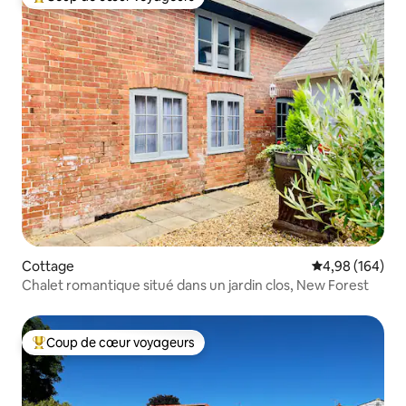
Coups de cœur voyageurs les plus appréciés
Cottage
Évaluation moy
4,98 (164)
Chalet romantique situé dans un jardin clos, New Forest
Coup de cœur voyageurs
Coups de cœur voyageurs les plus appréciés