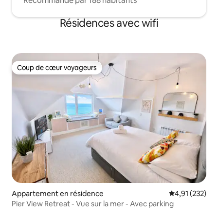
Recommandé par 188 habitants
Résidences avec wifi
Coup de cœur voyageurs
Coup de cœur voyageurs
Appartement en résidence
Évaluation moy
4,91 (232)
Pier View Retreat - Vue sur la mer - Avec parking