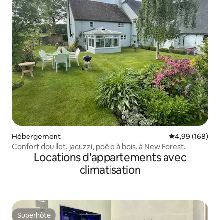
Hébergement
Évaluation moy
4,99 (168)
Confort douillet, jacuzzi, poêle à bois, à New Forest.
Locations d'appartements avec
climatisation
Superhôte
Superhôte