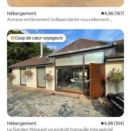
Hébergement
Évaluation moy
4,96 (167)
Annexe entièrement indépendante nouvellement
rénovée.
Coup de cœur voyageurs
Coups de cœur voyageurs les plus appréciés
Hébergement
Évaluation moy
4,98 (104)
Le Garden Wing est un endroit tranquille très spécial