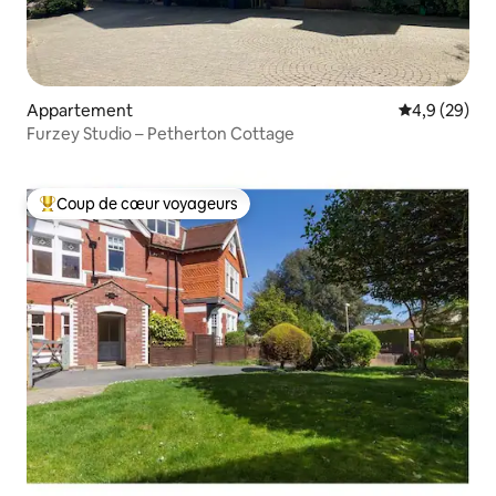
Appartement
Évaluation m
4,9 (29)
Furzey Studio – Petherton Cottage
Coup de cœur voyageurs
Coups de cœur voyageurs les plus appréciés