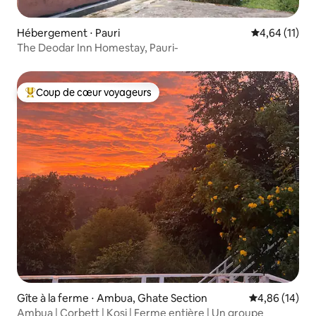
Hébergement ⋅ Pauri
Évaluation mo
4,64 (11)
The Deodar Inn Homestay, Pauri-
Coup de cœur voyageurs
Coups de cœur voyageurs les plus appréciés
Gîte à la ferme ⋅ Ambua, Ghate Section
Évaluation mo
4,86 (14)
Ambua | Corbett | Kosi | Ferme entière | Un groupe