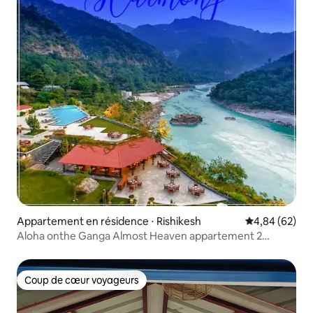
Appartement en résidence ⋅ Rishikesh
Évaluation mo
4,84 (62)
Aloha onthe Ganga Almost Heaven appartement 2
chambres avec piscine
Coup de cœur voyageurs
Coup de cœur voyageurs