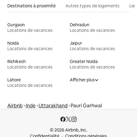
Destinations à proximité
Autres types de logements
Lie
Gurgaon
Dehradun
Locations de vacances
Locations de vacances
Noida
Jaipur
Locations de vacances
Locations de vacances
Rishikesh
Greater Noida
Locations de vacances
Locations de vacances
Lahore
Afficher plus
Locations de vacances
Airbnb
Inde
Uttarakhand
Pauri Garhwal
© 2026 Airbnb, Inc.
Confidentialité
Conditions générales