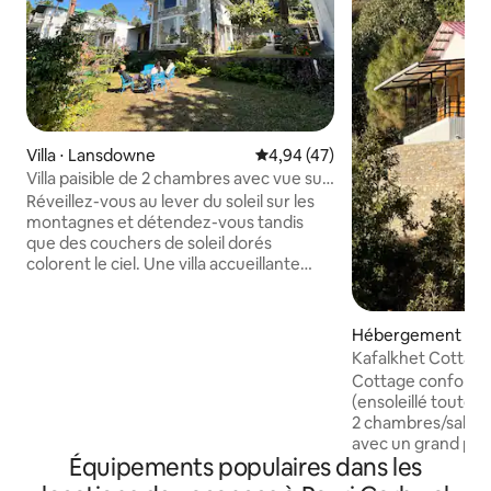
Villa ⋅ Lansdowne
Évaluation moyenne sur la base
4,94 (47)
Villa paisible de 2 chambres avec vue sur
le coucher de soleil à Lansdowne
Réveillez-vous au lever du soleil sur les
montagnes et détendez-vous tandis
que des couchers de soleil dorés
colorent le ciel. Une villa accueillante
alliant confort, charme et nature. Que
vous soyez en quête d’une escapade en
amoureux, d’un séjour paisible en famille
Hébergement ⋅ G
ou que vous travailliez à distance et
Kafalkhet Cottage
souhaitiez profiter d’une vue sur la
sud - Mathgaon
Cottage confortab
montagne, cette villa a tout pour vous
(ensoleillé toute l
plaire. Ce que vous allez adorer :
2 chambres/salon/s
- Spacieux séjour avec finition à la chaux
avec un grand por
créant une ambiance naturelle,
Équipements populaires dans les
vallée de montag
2 chambres et 2 salles de bain. - Espace
Gardien dans les t