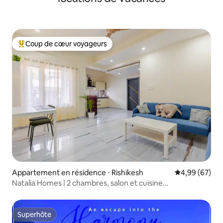
Coup de cœur voyageurs
Coups de cœur voyageurs les plus appréciés
Appartement en résidence ⋅ Rishikesh
Évaluation mo
4,99 (67)
Natalia Homes | 2 chambres, salon et cuisine
entiers | Parking couvert
Superhôte
Superhôte