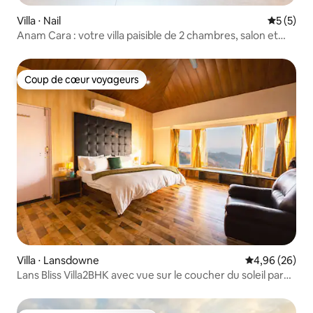
Villa ⋅ Nail
Évaluatio
5 (5)
Anam Cara : votre villa paisible de 2 chambres, salon et
cuisine avec vue sur la montagne
Coup de cœur voyageurs
Coup de cœur voyageurs
Villa ⋅ Lansdowne
Évaluation mo
4,96 (26)
Lans Bliss Villa2BHK avec vue sur le coucher du soleil par
Homeyhuts