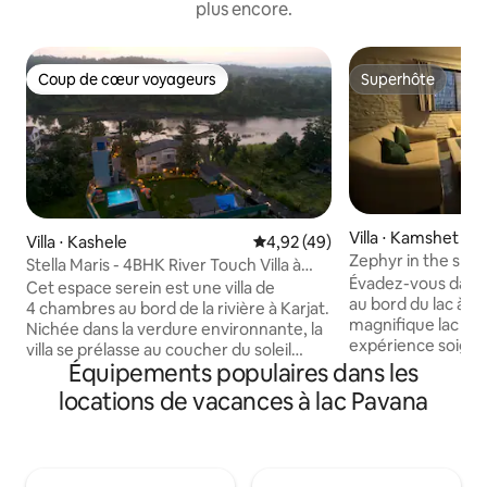
plus encore.
Coup de cœur voyageurs
Superhôte
Coup de cœur voyageurs
Superhôte
Villa ⋅ Kamshet
Villa ⋅ Kashele
Évaluation moyenne sur la base
4,92 (49)
Zephyr in the sky 
Stella Maris - 4BHK River Touch Villa à
Évadez-vous dans 
Karjat
Cet espace serein est une villa de
au bord du lac à K
4 chambres au bord de la rivière à Karjat.
magnifique lac Uk
Nichée dans la verdure environnante, la
expérience soign
villa se prélasse au coucher du soleil
loin de l'agitation
Équipements populaires dans les
chaque soir en créant sa propre belle
charmants meuble
peinture ! Bénéficiant d'un Machan pour
locations de vacances à lac Pavana
lampes artistique
savourer votre café du matin, d'une
fabriquées. Vous 
immense terrasse au bord de la rivière
une seule journée
pour un barbecue ou même du yoga le
deux jours vous p
matin, d'une piscine pour les longueurs