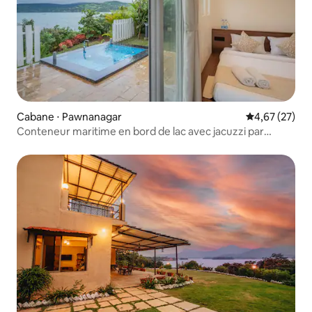
Cabane ⋅ Pawnanagar
Évaluation mo
4,67 (27)
Conteneur maritime en bord de lac avec jacuzzi par
Tranquil Stays