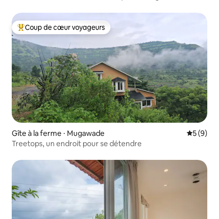
pelouse | Animaux acceptés
Coup de cœur voyageurs
Coups de cœur voyageurs les plus appréciés
Gîte à la ferme ⋅ Mugawade
Évaluatio
5 (9)
Treetops, un endroit pour se détendre