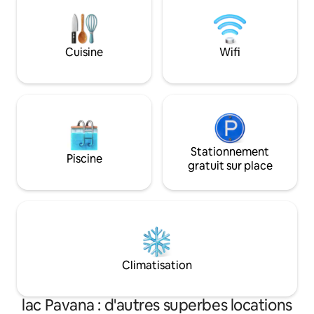
vous détendre, de
de loisirs et les siestes, d'un jardin pour
et de créer de be
vos enfants et animaux de compagnie,
du lac paisible. Of
d'un jacuzzi 6 places pour détendre vos
escapade : séjourn
muscles, d'une cuisine extérieure et
Cuisine
Wifi
profitez de la vérit
d'un coin repas, etc. Alors détendez-
vie au bord du lac
vous, explorez, vivez ! * Pas de
wifi haut débit co
réservations STAG, s'il vous plaît !
longs.
Stationnement
Piscine
gratuit sur place
Climatisation
lac Pavana : d'autres superbes locations