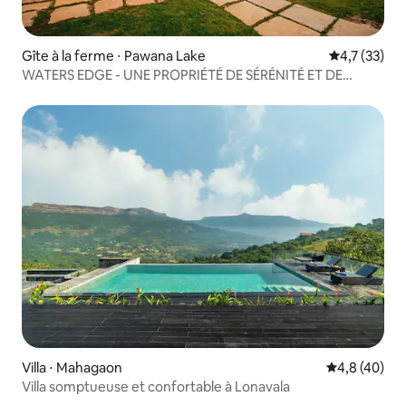
Gîte à la ferme ⋅ Pawana Lake
Évaluation m
4,7 (33)
WATERS EDGE - UNE PROPRIÉTÉ DE SÉRÉNITÉ ET DE
DÉTENTE
Villa ⋅ Mahagaon
Évaluation m
4,8 (40)
Villa somptueuse et confortable à Lonavala