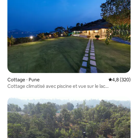
Cottage ⋅ Pune
Évaluation mo
4,8 (320)
Cottage climatisé avec piscine et vue sur le lac
(3 chambres)