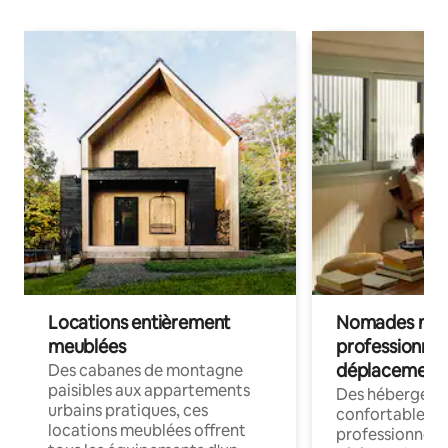
Locations entièrement
Nomades num
meublées
professionnel
déplacement
Des cabanes de montagne
paisibles aux appartements
Des hébergem
urbains pratiques, ces
confortables p
locations meublées offrent
professionnels