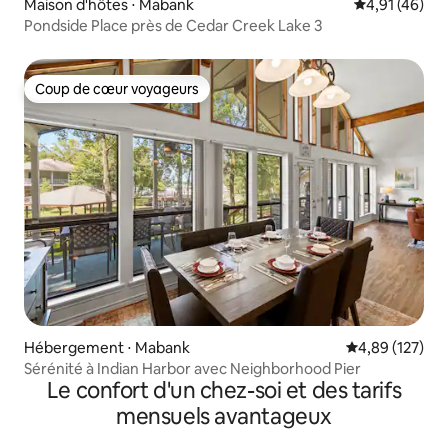
Maison d'hôtes ⋅ Mabank
Évaluation mo
4,91 (46)
Pondside Place près de Cedar Creek Lake 3
Coup de cœur voyageurs
Coup de cœur voyageurs
Hébergement ⋅ Mabank
Évaluation moy
4,89 (127)
Sérénité à Indian Harbor avec Neighborhood Pier
Le confort d'un chez-soi et des tarifs
mensuels avantageux