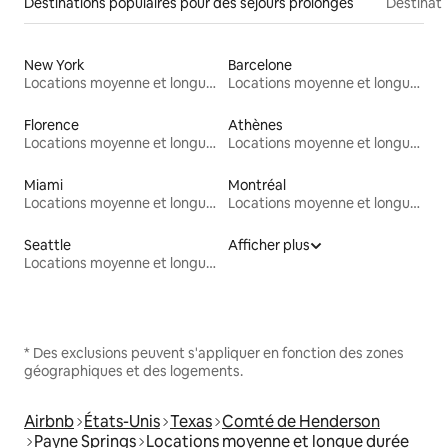
Destinations populaires pour des séjours prolongés
Destinati
New York
Barcelone
Locations moyenne et longue durée
Locations moyenne et longue durée
Florence
Athènes
Locations moyenne et longue durée
Locations moyenne et longue durée
Miami
Montréal
Locations moyenne et longue durée
Locations moyenne et longue durée
Seattle
Afficher plus
Locations moyenne et longue durée
* Des exclusions peuvent s'appliquer en fonction des zones
géographiques et des logements.
Airbnb
États-Unis
Texas
Comté de Henderson
Payne Springs
Locations moyenne et longue durée