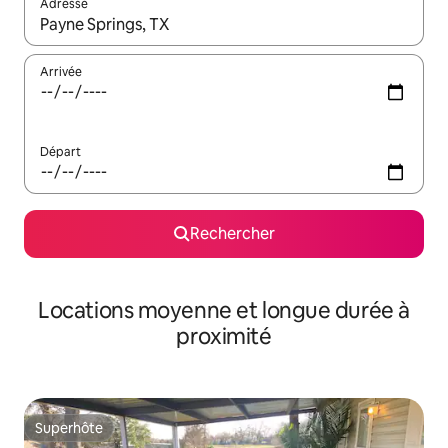
Adresse
Lorsque les résultats s'affichent, utilisez les flèches vers le hau
Arrivée
Départ
Rechercher
Locations moyenne et longue durée à
proximité
Superhôte
Superhôte