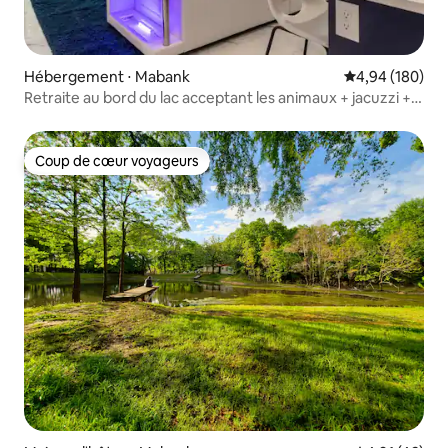
Hébergement ⋅ Mabank
Évaluation moy
4,94 (180)
Retraite au bord du lac acceptant les animaux + jacuzzi +
salle de jeux + et plus encore
Coup de cœur voyageurs
Coup de cœur voyageurs