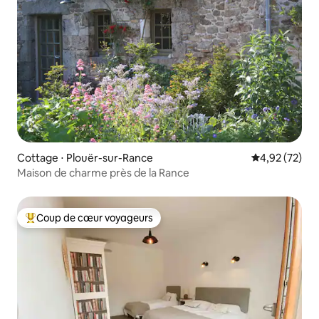
Cottage ⋅ Plouër-sur-Rance
Évaluation mo
4,92 (72)
Maison de charme près de la Rance
Coup de cœur voyageurs
Coups de cœur voyageurs les plus appréciés