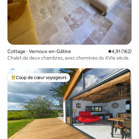
Cottage ⋅ Vernoux-en-Gâtine
Évaluation moy
4,91 (162)
Chalet de deux chambres, avec cheminée du XVIe siècle.
Coup de cœur voyageurs
Coups de cœur voyageurs les plus appréciés