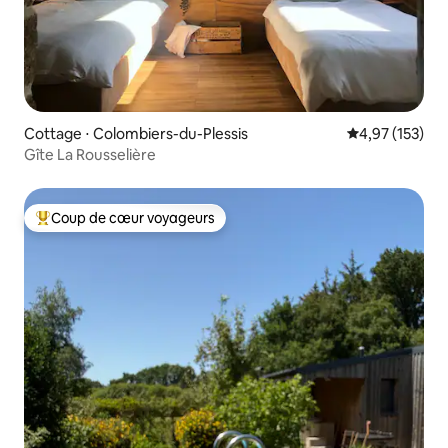
Cottage ⋅ Colombiers-du-Plessis
Évaluation moy
4,97 (153)
Gîte La Rousselière
Coup de cœur voyageurs
Coups de cœur voyageurs les plus appréciés