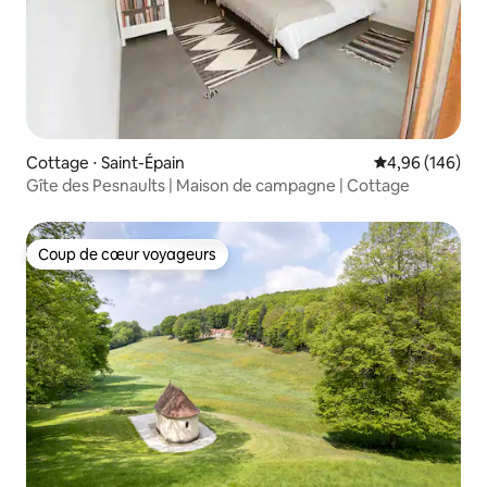
Cottage ⋅ Saint-Épain
Évaluation moy
4,96 (146)
Gîte des Pesnaults | Maison de campagne | Cottage
Coup de cœur voyageurs
Coup de cœur voyageurs