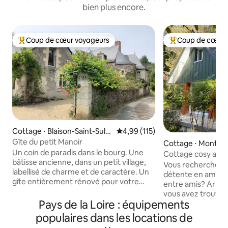
bien plus encore.
Coup de cœur voyageurs
Coup de cœur 
Coups de cœur voyageurs les plus appréciés
Coups de cœur vo
Cottage ⋅ Blaison-Saint-Sulpi
Évaluation moyenne sur la base 
4,99 (115)
ce
Gîte du petit Manoir
Cottage ⋅ Montreu
Un coin de paradis dans le bourg. Une
Cottage cosy avec
bâtisse ancienne, dans un petit village,
rivière
Vous recherchez
labellisé de charme et de caractère. Un
détente en amoure
gîte entièrement rénové pour votre
entre amis? Arrêt
plaisir. Un grand jardin verdoyant et
vous avez trouvé le
généreux où flâner, se reposer. La Loire
Pays de la Loire : équipements
cœur d’un écrin d
et ses sentiers de découverte à deux
profiter du calme
populaires dans les locations de
pas. Une région riche de ses châteaux,
la proximité avec la ville. Situé 