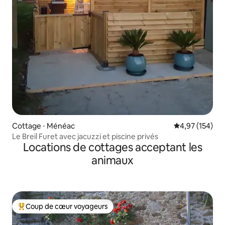
Cottage ⋅ Ménéac
Évaluation moy
4,97 (154)
Le Breil Furet avec jacuzzi et piscine privés
Locations de cottages acceptant les
animaux
Coup de cœur voyageurs
Coups de cœur voyageurs les plus appréciés