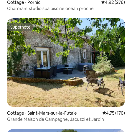
Cottage ⋅ Pornic
Évaluation moy
4,92 (276)
Charmant studio spa piscine océan proche
Superhôte
Superhôte
Cottage ⋅ Saint-Mars-sur-la-Futaie
Évaluation moy
4,75 (170)
Grande Maison de Campagne, Jacuzzi et Jardin