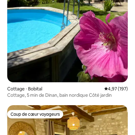
Cottage ⋅ Bobital
Évaluation moy
4,97 (197)
Cottage, 5 min de Dinan, bain nordique Côté jardin
Coup de cœur voyageurs
Coup de cœur voyageurs