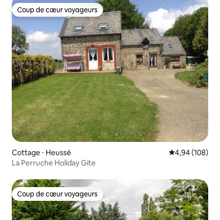
Coup de cœur voyageurs
Coup de cœur voyageurs
Cottage ⋅ Heussé
Évaluation moy
4,94 (108)
La Perruche Holiday Gite
Coup de cœur voyageurs
Coup de cœur voyageurs