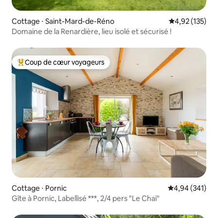
Cottage ⋅ Saint-Mard-de-Réno
Évaluation moy
4,92 (135)
Domaine de la Renardière, lieu isolé et sécurisé !
Coup de cœur voyageurs
Coups de cœur voyageurs les plus appréciés
Cottage ⋅ Pornic
Évaluation moy
4,94 (341)
Gîte à Pornic, Labellisé ***, 2/4 pers "Le Chai"