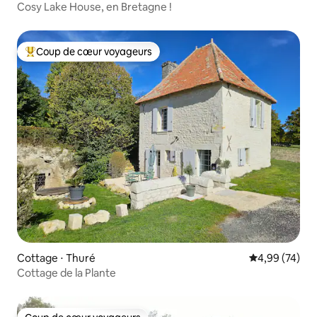
Cosy Lake House, en Bretagne !
Coup de cœur voyageurs
Coups de cœur voyageurs les plus appréciés
Cottage ⋅ Thuré
Évaluation mo
4,99 (74)
Cottage de la Plante