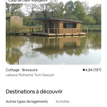
Coup de cœur voyageurs
Coup de cœur voyageurs
Cottage ⋅ Bressuire
Évaluation moy
4,84 (197)
cabane flottante Tom Sawyer
Destinations à découvrir
Autres types de logements
Activités