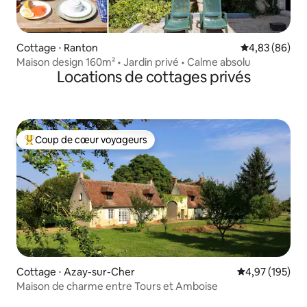
Cottage ⋅ Ranton
Évaluation mo
4,83 (86)
Maison design 160m² • Jardin privé • Calme absolu
Locations de cottages privés
Coup de cœur voyageurs
Coups de cœur voyageurs les plus appréciés
Cottage ⋅ Azay-sur-Cher
Évaluation moy
4,97 (195)
Maison de charme entre Tours et Amboise