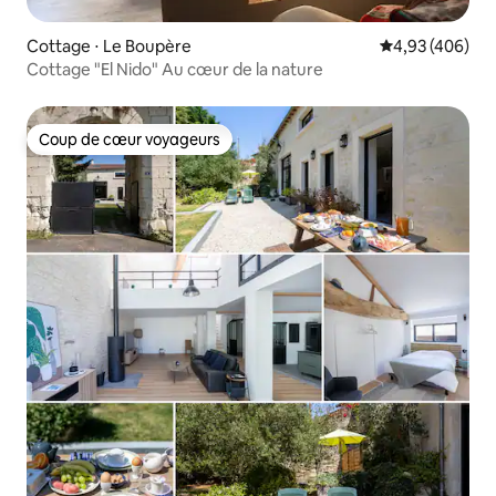
Cottage ⋅ Le Boupère
Évaluation moy
4,93 (406)
Cottage "El Nido" Au cœur de la nature
Coup de cœur voyageurs
Coup de cœur voyageurs