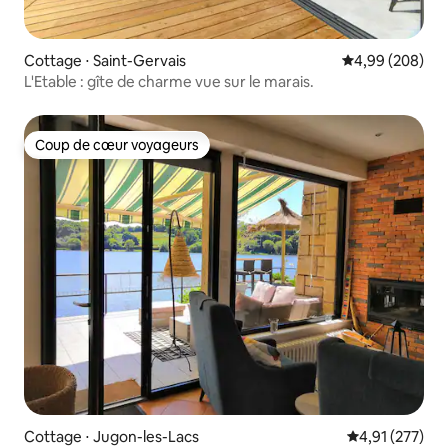
Cottage ⋅ Saint-Gervais
Évaluation moy
4,99 (208)
L'Etable : gîte de charme vue sur le marais.
Coup de cœur voyageurs
Coup de cœur voyageurs
Cottage ⋅ Jugon-les-Lacs
Évaluation moy
4,91 (277)