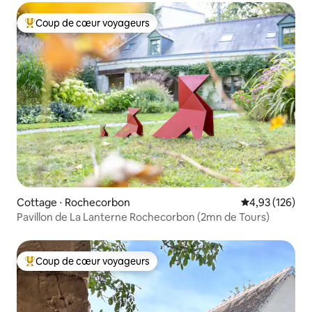
Coup de cœur voyageurs
Coups de cœur voyageurs les plus appréciés
Cottage ⋅ Rochecorbon
Évaluation moy
4,93 (126)
Pavillon de La Lanterne Rochecorbon (2mn de Tours)
Coup de cœur voyageurs
Coups de cœur voyageurs les plus appréciés