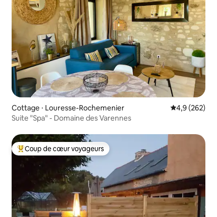
Cottage ⋅ Louresse-Rochemenier
Évaluation mo
4,9 (262)
Suite "Spa" - Domaine des Varennes
Coup de cœur voyageurs
Coups de cœur voyageurs les plus appréciés