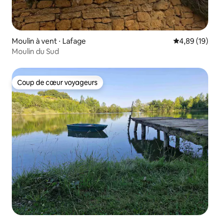
Moulin à vent ⋅ Lafage
Évaluation mo
4,89 (19)
Moulin du Sud
Coup de cœur voyageurs
Coup de cœur voyageurs