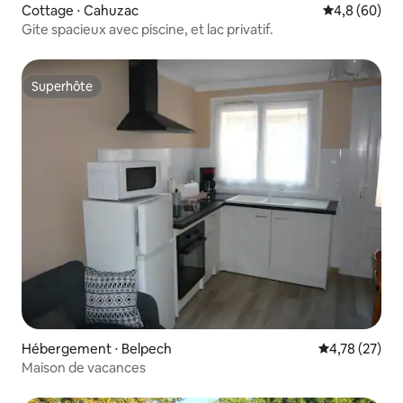
Cottage ⋅ Cahuzac
Évaluation m
4,8 (60)
Gite spacieux avec piscine, et lac privatif.
Superhôte
Superhôte
Hébergement ⋅ Belpech
Évaluation mo
4,78 (27)
Maison de vacances