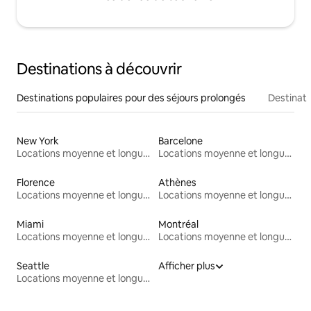
Destinations à découvrir
Destinations populaires pour des séjours prolongés
Destinati
New York
Barcelone
Locations moyenne et longue durée
Locations moyenne et longue durée
Florence
Athènes
Locations moyenne et longue durée
Locations moyenne et longue durée
Miami
Montréal
Locations moyenne et longue durée
Locations moyenne et longue durée
Seattle
Afficher plus
Locations moyenne et longue durée