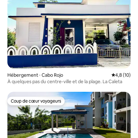
Hébergement ⋅ Cabo Rojo
Évaluation m
4,8 (10)
À quelques pas du centre-ville et de la plage. La Caleta
Coup de cœur voyageurs
Coup de cœur voyageurs