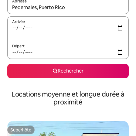
Adresse
Lorsque les résultats s'affichent, utilisez les flèches vers le hau
Arrivée
Départ
Rechercher
Locations moyenne et longue durée à
proximité
Superhôte
Superhôte