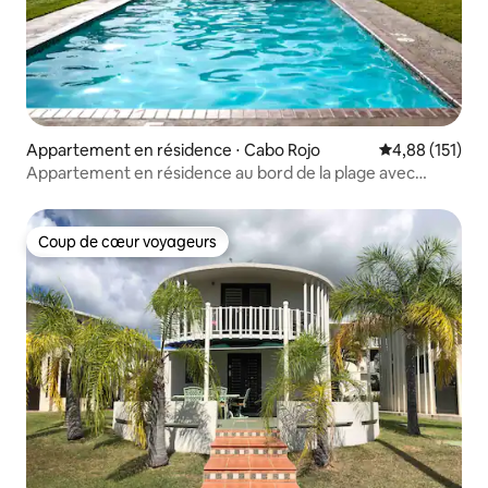
Appartement en résidence ⋅ Cabo Rojo
Évaluation moy
4,88 (151)
Appartement en résidence au bord de la plage avec
piscine
Coup de cœur voyageurs
Coup de cœur voyageurs