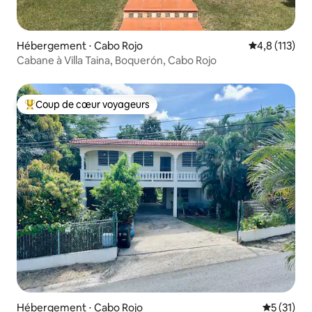
Hébergement ⋅ Cabo Rojo
Évaluation mo
4,8 (113)
Cabane à Villa Taina, Boquerón, Cabo Rojo
Coup de cœur voyageurs
Coups de cœur voyageurs les plus appréciés
Hébergement ⋅ Cabo Rojo
Évaluation
5 (31)