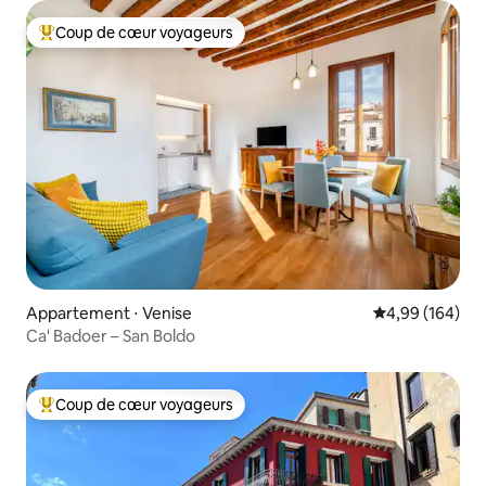
Coup de cœur voyageurs
Coups de cœur voyageurs les plus appréciés
Appartement ⋅ Venise
Évaluation moy
4,99 (164)
Ca' Badoer – San Boldo
Coup de cœur voyageurs
Coups de cœur voyageurs les plus appréciés