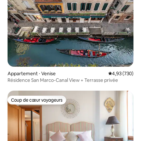
Appartement ⋅ Venise
Évaluation moy
4,93 (730)
Résidence San Marco-Canal View + Terrasse privée
Coup de cœur voyageurs
Coup de cœur voyageurs