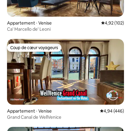
Appartement ⋅ Venise
Évaluation moy
4,92 (102)
Ca' Marcello de' Leoni
Coup de cœur voyageurs
Coup de cœur voyageurs
Appartement ⋅ Venise
Évaluation moy
4,94 (446)
Grand Canal de WellVenice