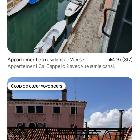
Appartement en résidence ⋅ Venise
Évaluation moy
4,97 (317)
Appartement Ca' Cappello 2 avec vue sur le canal.
Coup de cœur voyageurs
Coup de cœur voyageurs