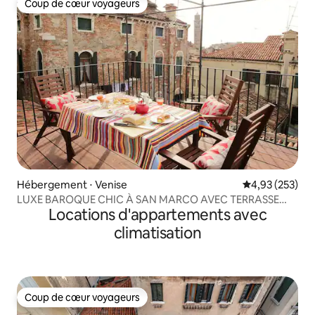
Coup de cœur voyageurs
Coup de cœur voyageurs
Hébergement ⋅ Venise
Évaluation moy
4,93 (253)
LUXE BAROQUE CHIC À SAN MARCO AVEC TERRASSE
Locations d'appartements avec
SUR LE TOIT
climatisation
Coup de cœur voyageurs
Coup de cœur voyageurs