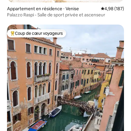
Appartement en résidence ⋅ Venise
Évaluation moy
4,98 (187)
Palazzo Raspi - Salle de sport privée et ascenseur
Coup de cœur voyageurs
Coups de cœur voyageurs les plus appréciés