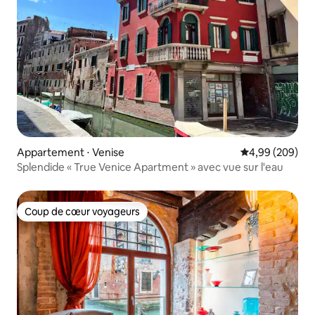
Appartement ⋅ Venise
Évaluation moy
4,99 (209)
Splendide « True Venice Apartment » avec vue sur l'eau
Coup de cœur voyageurs
Coup de cœur voyageurs