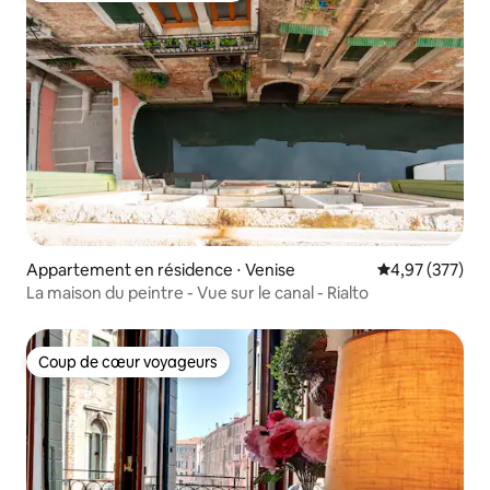
Appartement en résidence ⋅ Venise
Évaluation moy
4,97 (377)
La maison du peintre - Vue sur le canal - Rialto
Coup de cœur voyageurs
Coup de cœur voyageurs