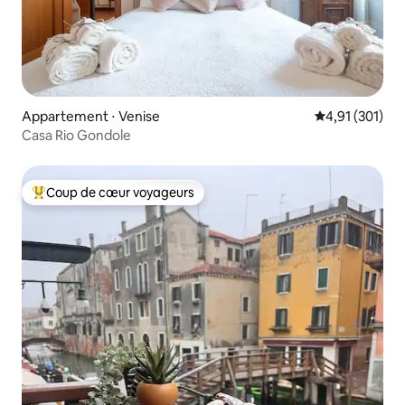
Appartement ⋅ Venise
Évaluation moy
4,91 (301)
Casa Rio Gondole
Coup de cœur voyageurs
Coups de cœur voyageurs les plus appréciés