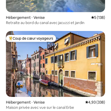
Hébergement ⋅ Venise
Évaluation 
5 (138)
Retraite au bord du canal avec jacuzzi et jardin
Coup de cœur voyageurs
Coups de cœur voyageurs les plus appréciés
Hébergement ⋅ Venise
Évaluation moy
4,93 (338)
Maison privée avec vue sur le canal Erbe