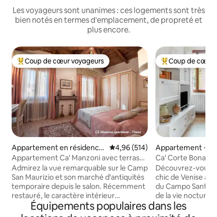
Les voyageurs sont unanimes : ces logements sont très
bien notés en termes d'emplacement, de propreté et
plus encore.
Coup de cœur voyageurs
Coup de cœur 
Coups de cœur voyageurs les plus appréciés
Coups de cœur vo
Appartement en résidence
Évaluation moyenne sur la base 
4,96 (514)
Appartement ⋅ Ve
⋅ Venise
Appartement Ca' Manzoni avec terrasse
Ca' Corte Bonazz
sur le toit à San Marco
Admirez la vue remarquable sur le Camp
Découvrez-vous d
San Maurizio et son marché d'antiquités
chic de Venise à 
temporaire depuis le salon. Récemment
du Campo Santa Ma
restauré, le caractère intérieur
de la vie nocturne 
Équipements populaires dans les
romantique a été conservé, comme en
animé et proche de
témoignent la cheminée d'origine de la
de Ca’ Foscari. Un escalier de style