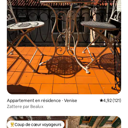
Appartement en résidence ⋅ Venise
Évaluation moy
4,92 (121)
Zattere par Bealux
Coup de cœur voyageurs
Coups de cœur voyageurs les plus appréciés