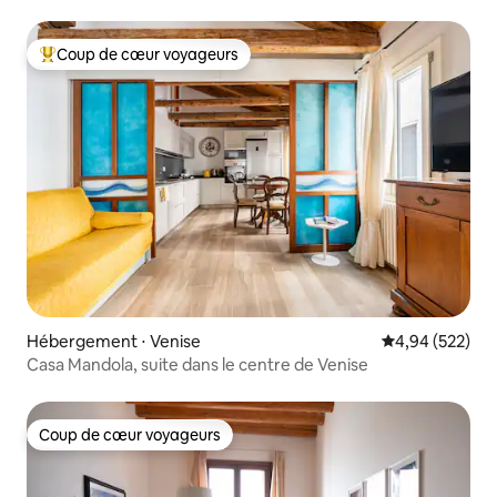
Coup de cœur voyageurs
Coups de cœur voyageurs les plus appréciés
Hébergement ⋅ Venise
Évaluation moy
4,94 (522)
Casa Mandola, suite dans le centre de Venise
Coup de cœur voyageurs
Coup de cœur voyageurs