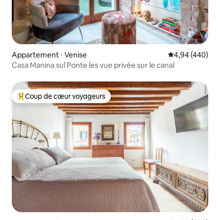
Appartement ⋅ Venise
Évaluation moy
4,94 (440)
Casa Manina sul Ponte les vue privée sur le canal
Coup de cœur voyageurs
Coups de cœur voyageurs les plus appréciés