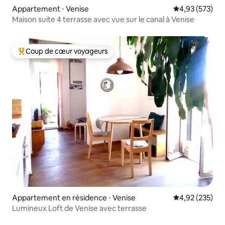
Appartement ⋅ Venise
Évaluation moy
4,93 (573)
Maison suite 4 terrasse avec vue sur le canal à Venise
Coup de cœur voyageurs
Coups de cœur voyageurs les plus appréciés
Appartement en résidence ⋅ Venise
Évaluation moy
4,92 (235)
Lumineux Loft de Venise avec terrasse