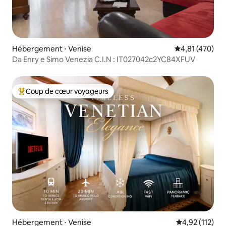
Hébergement ⋅ Venise
Évaluation moy
4,81 (470)
Da Enry e Simo Venezia C.I.N : IT027042c2YC84XFUV
Coup de cœur voyageurs
Coups de cœur voyageurs les plus appréciés
Hébergement ⋅ Venise
Évaluation moy
4,92 (112)