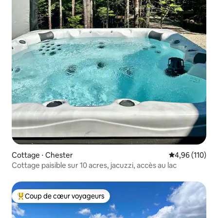
Cottage ⋅ Chester
Évaluation moy
4,96 (110)
Cottage paisible sur 10 acres, jacuzzi, accès au lac
Coup de cœur voyageurs
Coups de cœur voyageurs les plus appréciés