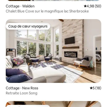
Cottage ⋅ Walden
Évaluation mo
4,98 (50)
Chalet Blue Cove sur le magnifique lac Sherbrooke
Coup de cœur voyageurs
Coup de cœur voyageurs
Cottage ⋅ New Ross
Évaluation
5 (18)
Retraite Loon Song