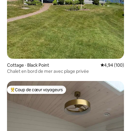
Cottage ⋅ Black Point
Évaluation moy
4,94 (100)
Chalet en bord de mer avec plage privée
Coup de cœur voyageurs
Coups de cœur voyageurs les plus appréciés