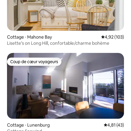
Cottage ⋅ Mahone Bay
Évaluation moy
4,92 (103)
Lisette’s on Long Hill, confortable/charme bohème
Coup de cœur voyageurs
Coup de cœur voyageurs
Cottage ⋅ Lunenburg
Évaluation mo
4,81 (43)