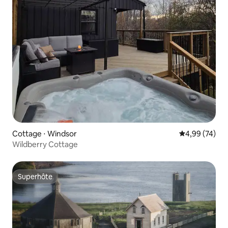
Cottage ⋅ Windsor
Évaluation mo
4,99 (74)
Wildberry Cottage
Superhôte
Superhôte