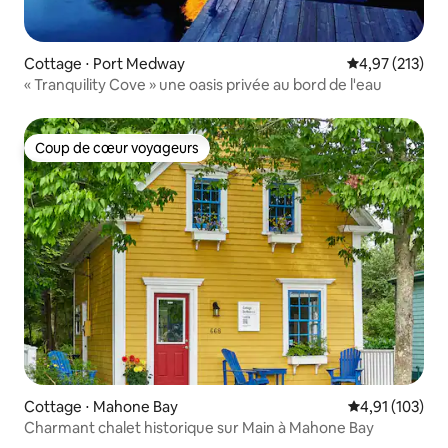
Cottage ⋅ Port Medway
Évaluation moy
4,97 (213)
« Tranquility Cove » une oasis privée au bord de l'eau
Coup de cœur voyageurs
Coup de cœur voyageurs
Cottage ⋅ Mahone Bay
Évaluation moy
4,91 (103)
Charmant chalet historique sur Main à Mahone Bay