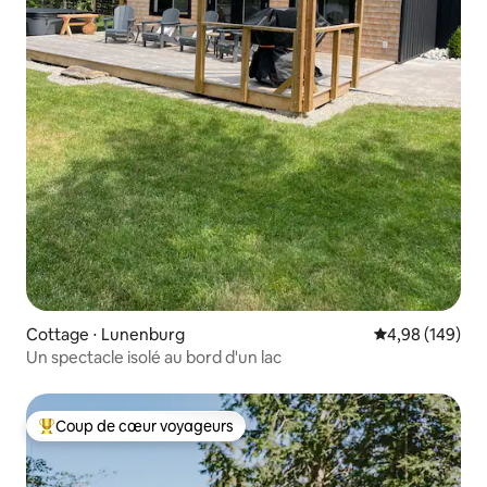
Cottage ⋅ Lunenburg
Évaluation moy
4,98 (149)
Un spectacle isolé au bord d'un lac
Coup de cœur voyageurs
Coups de cœur voyageurs les plus appréciés