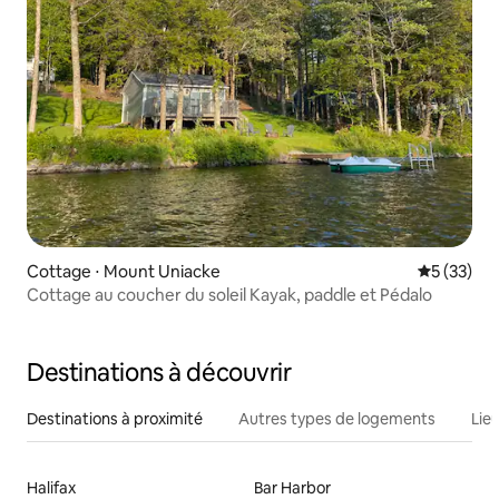
Cottage ⋅ Mount Uniacke
Évaluation
5 (33)
Cottage au coucher du soleil Kayak, paddle et Pédalo
Destinations à découvrir
Destinations à proximité
Autres types de logements
Lie
Halifax
Bar Harbor