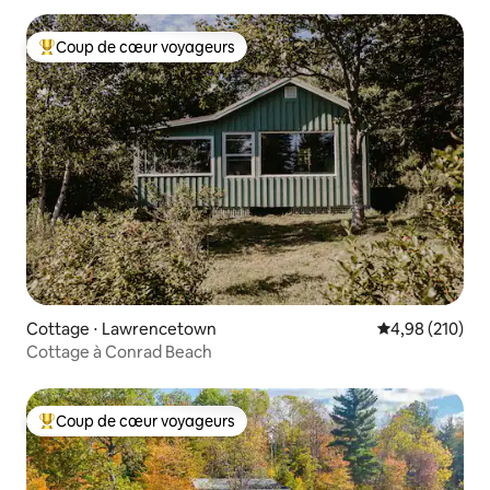
Coup de cœur voyageurs
Coups de cœur voyageurs les plus appréciés
Cottage ⋅ Lawrencetown
Évaluation moy
4,98 (210)
Cottage à Conrad Beach
Coup de cœur voyageurs
Coups de cœur voyageurs les plus appréciés