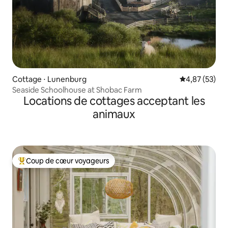
Cottage ⋅ Lunenburg
Évaluation mo
4,87 (53)
Seaside Schoolhouse at Shobac Farm
Locations de cottages acceptant les
animaux
Coup de cœur voyageurs
Coups de cœur voyageurs les plus appréciés