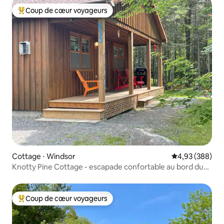
Coup de cœur voyageurs
Coups de cœur voyageurs les plus appréciés
Cottage ⋅ Windsor
Évaluation moy
4,93 (388)
Knotty Pine Cottage - escapade confortable au bord du
lac !
Coup de cœur voyageurs
Coups de cœur voyageurs les plus appréciés