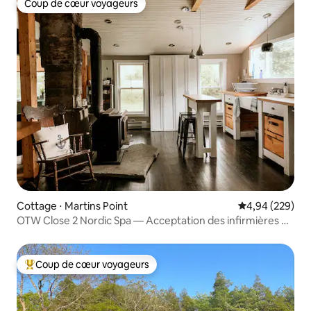
Coup de cœur voyageurs
Coup de cœur voyageurs
Cottage ⋅ Martins Point
Évaluation moy
4,94 (229)
OTW Close 2 Nordic Spa — Acceptation des infirmières en
déplacement
Coup de cœur voyageurs
Coups de cœur voyageurs les plus appréciés