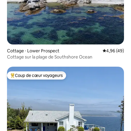
Cottage ⋅ Lower Prospect
Évaluation mo
4,96 (49)
Cottage sur la plage de Southshore Ocean
Coup de cœur voyageurs
Coups de cœur voyageurs les plus appréciés