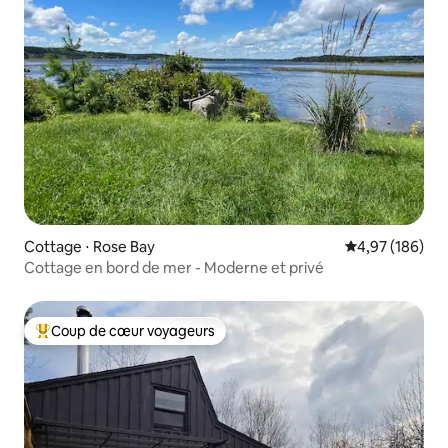
Cottage ⋅ Rose Bay
Évaluation moy
4,97 (186)
Cottage en bord de mer - Moderne et privé
Coup de cœur voyageurs
Coups de cœur voyageurs les plus appréciés