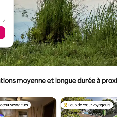
tions moyenne et longue durée à prox
 cœur voyageurs
Coup de cœur voyageurs
 cœur voyageurs
Coups de cœur voyageurs les p