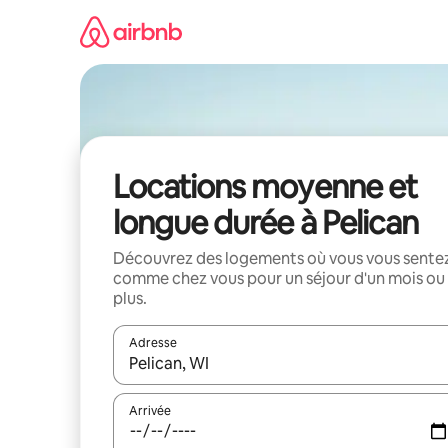
Aller
directement
au
contenu
Locations moyenne et
longue durée à Pelican
Découvrez des logements où vous vous sente
comme chez vous pour un séjour d'un mois ou
plus.
Adresse
Lorsque les résultats s'affichent, utilisez les flèc
Arrivée