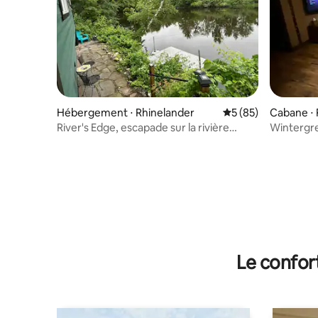
Hébergement ⋅ Rhinelander
Évaluation moyenne 
5 (85)
Cabane ⋅ 
River's Edge, escapade sur la rivière
Wintergre
Wisconsin
lac Moen
Le confor