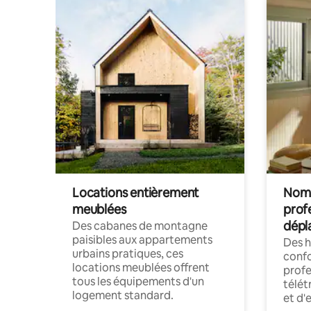
Locations entièrement
Noma
meublées
prof
dépl
Des cabanes de montagne
paisibles aux appartements
Des 
urbains pratiques, ces
confo
locations meublées offrent
profe
tous les équipements d'un
télét
logement standard.
et d'