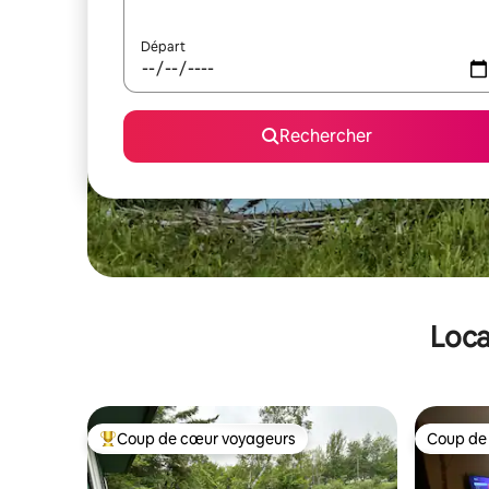
Départ
Rechercher
Loca
Coup de cœur voyageurs
Coup de
Coups de cœur voyageurs les plus appréciés
Coup de