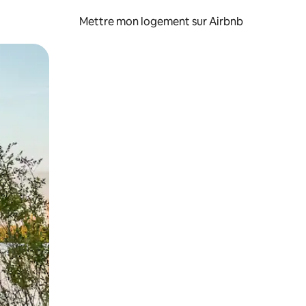
Mettre mon logement sur Airbnb
sant glisser.