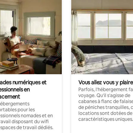
des numériques et
Vous allez vous y plaire
essionnels en
Parfois, l'hébergement fai
voyage. Qu'il s'agisse de
acement
cabanes à flanc de falais
hébergements
de péniches tranquilles, 
rtables pour les
locations sont dotées de
ssionnels nomades et en
caractéristiques uniques
ravail disposant du wifi
espaces de travail dédiés.