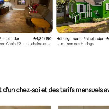
sur la base de 85 commentaires : 5 sur 5
Rhinelander
Évaluation moyenne sur la base de 190 commen
4,84 (190)
Hébergement ⋅ Rhinelander
É
en Cabin #2 sur la chaîne du
La maison des Hodags
t d'un chez-soi et des tarifs mensuels 