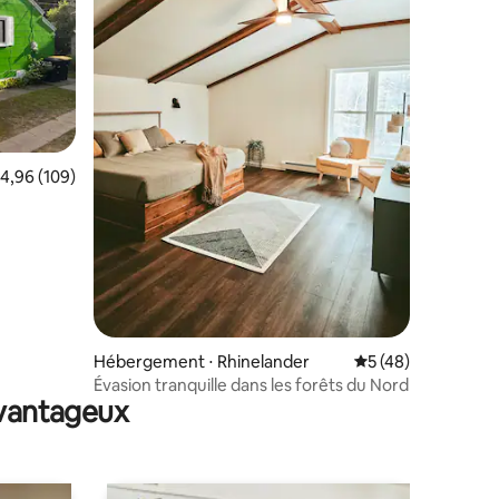
taires : 4,84 sur 5
valuation moyenne sur la base de 109 commentaires : 4,96 sur 5
4,96 (109)
Hébergement ⋅ Rhinelander
Évaluation moyenne
5 (48)
Évasion tranquille dans les forêts du Nord
avantageux