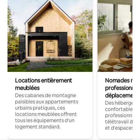
Locations entièrement
Nomades num
meublées
professionnel
déplacement
Des cabanes de montagne
paisibles aux appartements
Des hébergem
urbains pratiques, ces
confortables p
locations meublées offrent
professionnels
tous les équipements d'un
télétravail dis
logement standard.
et d'espaces de