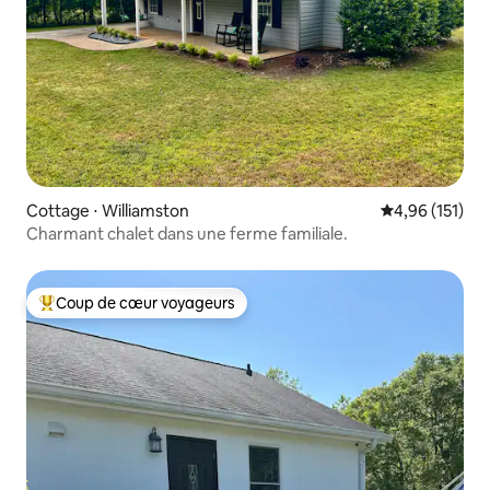
Cottage ⋅ Williamston
Évaluation moy
4,96 (151)
Charmant chalet dans une ferme familiale.
Coup de cœur voyageurs
Coups de cœur voyageurs les plus appréciés