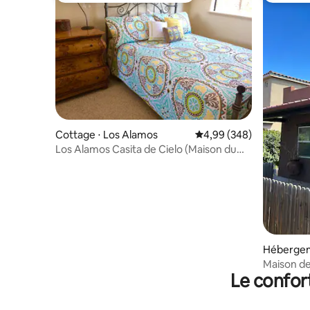
Cottage ⋅ Los Alamos
Évaluation moyenne sur 
4,99 (348)
Los Alamos Casita de Cielo (Maison du
Ciel)
Hébergem
Maison d
Le confor