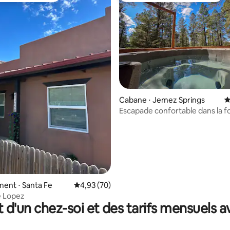
la base de 348 commentaires : 4,99 sur 5
Cabane ⋅ Jemez Springs
É
Escapade confortable dans la f
jacuzzi privé
ent ⋅ Santa Fe
Évaluation moyenne sur la base de 70 commen
4,93 (70)
e Lopez
t d'un chez-soi et des tarifs mensuels 