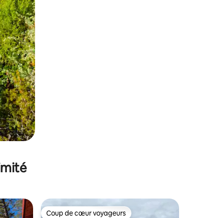
imité
Coup de cœur voyageurs
lus appréciés
Coup de cœur voyageurs