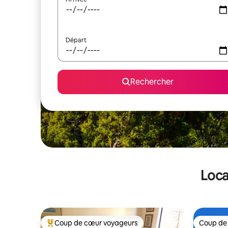
Départ
Rechercher
Loca
Coup de cœur voyageurs
Coup de
Coups de cœur voyageurs les plus appréciés
Coup de