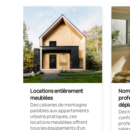
Locations entièrement
Noma
meublées
prof
dépl
Des cabanes de montagne
paisibles aux appartements
Des 
urbains pratiques, ces
confo
locations meublées offrent
profe
tous les équipements d'un
télét