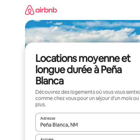
Aller
directement
au
contenu
Locations moyenne et
longue durée à Peña
Blanca
Découvrez des logements où vous vous sente
comme chez vous pour un séjour d'un mois ou
plus.
Adresse
Lorsque les résultats s'affichent, utilisez les flèc
Arrivée