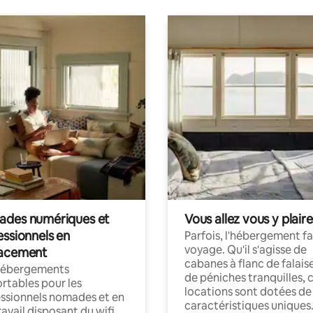
des numériques et
Vous allez vous y plaire
essionnels en
Parfois, l'hébergement fai
voyage. Qu'il s'agisse de
acement
cabanes à flanc de falais
hébergements
de péniches tranquilles, 
rtables pour les
locations sont dotées de
ssionnels nomades et en
caractéristiques uniques
ravail disposant du wifi