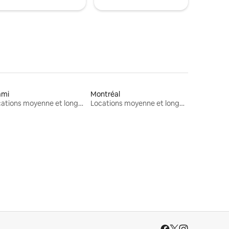
ami
Montréal
Locations moyenne et longue durée
Locations moyenne et longue durée