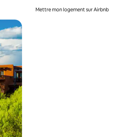
Mettre mon logement sur Airbnb
sant glisser.