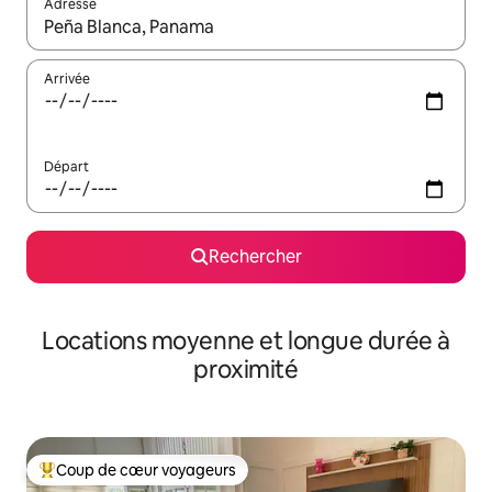
Adresse
Lorsque les résultats s'affichent, utilisez les flèches vers le hau
Arrivée
Départ
Rechercher
Locations moyenne et longue durée à
proximité
Coup de cœur voyageurs
Coups de cœur voyageurs les plus appréciés