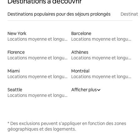
Destinations à découvrir
Destinations populaires pour des séjours prolongés
Destinati
New York
Barcelone
Locations moyenne et longue durée
Locations moyenne et longue durée
Florence
Athènes
Locations moyenne et longue durée
Locations moyenne et longue durée
Miami
Montréal
Locations moyenne et longue durée
Locations moyenne et longue durée
Seattle
Afficher plus
Locations moyenne et longue durée
* Des exclusions peuvent s'appliquer en fonction des zones
géographiques et des logements.