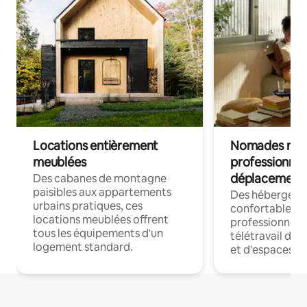
Locations entièrement
Nomades num
meublées
professionnel
déplacement
Des cabanes de montagne
paisibles aux appartements
Des hébergem
urbains pratiques, ces
confortables p
locations meublées offrent
professionnels
tous les équipements d'un
télétravail dis
logement standard.
et d'espaces de