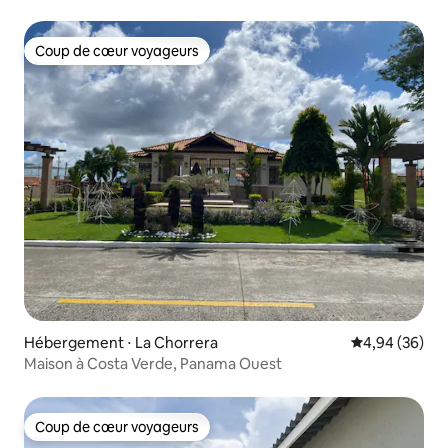
Coup de cœur voyageurs
Coup de cœur voyageurs
Hébergement ⋅ La Chorrera
Évaluation mo
4,94 (36)
Maison à Costa Verde, Panama Ouest
Coup de cœur voyageurs
Coup de cœur voyageurs