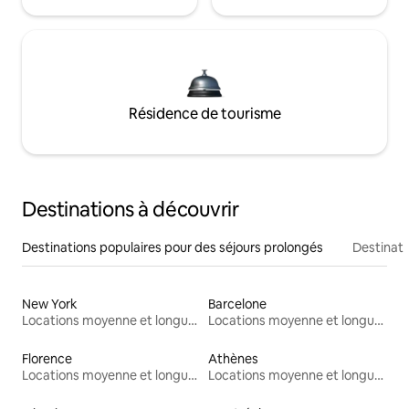
Résidence de tourisme
Destinations à découvrir
Destinations populaires pour des séjours prolongés
Destinati
New York
Barcelone
Locations moyenne et longue durée
Locations moyenne et longue durée
Florence
Athènes
Locations moyenne et longue durée
Locations moyenne et longue durée