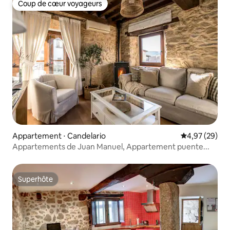
Coup de cœur voyageurs
Coup de cœur voyageurs
Appartement ⋅ Candelario
Évaluation mo
4,97 (29)
Appartements de Juan Manuel, Appartement puente...
Superhôte
Superhôte