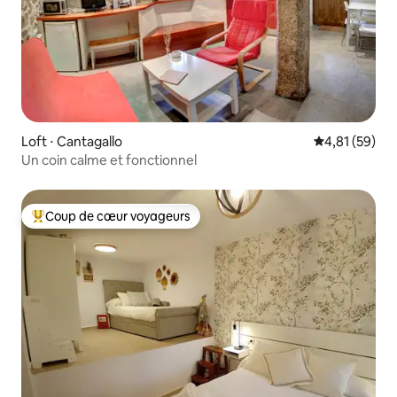
Loft ⋅ Cantagallo
Évaluation mo
4,81 (59)
Un coin calme et fonctionnel
Coup de cœur voyageurs
Coups de cœur voyageurs les plus appréciés