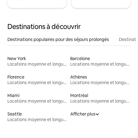
Destinations à découvrir
Destinations populaires pour des séjours prolongés
Destinati
New York
Barcelone
Locations moyenne et longue durée
Locations moyenne et longue durée
Florence
Athènes
Locations moyenne et longue durée
Locations moyenne et longue durée
Miami
Montréal
Locations moyenne et longue durée
Locations moyenne et longue durée
Seattle
Afficher plus
Locations moyenne et longue durée