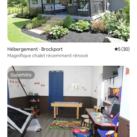
Hébergement ⋅ Brockport
Évaluation
5 (30)
Magnifique chalet récemment rénové
Superhôte
Superhôte