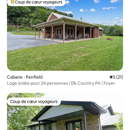
Coup de cœur voyageurs
Coups de cœur voyageurs les plus appréciés
Cabane ⋅ Penfield
Évaluation
5 (21)
Loge isolée pour 24 personnes | Elk Country PA | Foyer
Coup de cœur voyageurs
Coup de cœur voyageurs