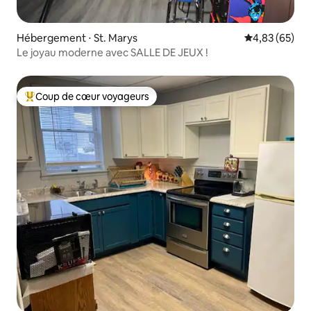
Hébergement ⋅ St. Marys
Évaluation mo
4,83 (65)
Le joyau moderne avec SALLE DE JEUX !
Coup de cœur voyageurs
Coups de cœur voyageurs les plus appréciés