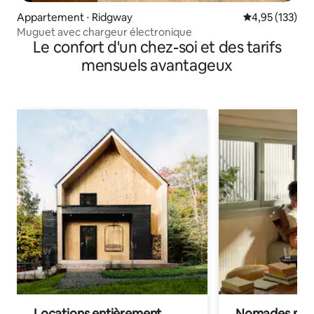
Appartement ⋅ Ridgway
Évaluation moy
4,95 (133)
Muguet avec chargeur électronique
Le confort d'un chez-soi et des tarifs
mensuels avantageux
Locations entièrement
Nomades num