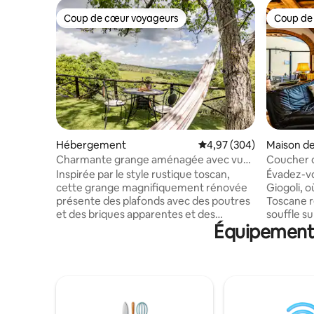
Coup de cœur voyageurs
Coup de
Coup de cœur voyageurs
Coup de
Hébergement
Évaluation moyenne sur 
4,97 (304)
Maison de 
Charmante grange aménagée avec vue
Coucher de
sur les collines du Chianti
Florence •
Inspirée par le style rustique toscan,
Évadez-vou
cette grange magnifiquement rénovée
Giogoli, 
présente des plafonds avec des poutres
Toscane r
et des briques apparentes et des
souffle s
Équipements
touches réfléchies pour un décor
minutes du
élégant et confortable. Du hamac
campagne 
relaxant et du barbecue en pierre dans
maison est
un jardin panoramique au foyer
explorer 
confortable, chaque espace est ouvert
matinées 
et accueillant. Immergée dans une paix
soleil ino
et une tranquillité totales avec une vue
paysage e