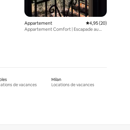
Appartement
Évaluation moyenne su
4,95 (20)
Appartement Comfort | Escapade au
calme en Toscane
ples
Milan
ations de vacances
Locations de vacances