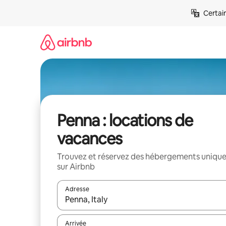
Aller
Certai
directement
au
contenu
Penna : locations de
vacances
Trouvez et réservez des hébergements uniqu
sur Airbnb
Adresse
Lorsque les résultats s'affichent, utilisez les flèc
Arrivée