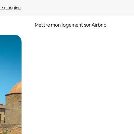
ue d'origine
Mettre mon logement sur Airbnb
sant glisser.