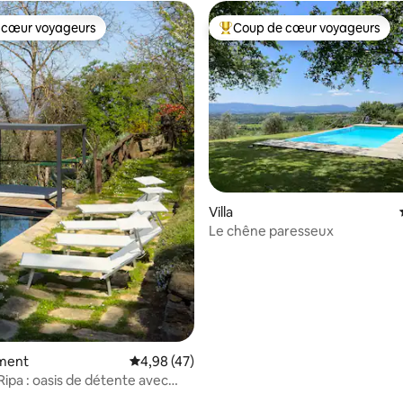
 cœur voyageurs
Coup de cœur voyageurs
 cœur voyageurs
Coups de cœur voyageurs les p
 la base de 44 commentaires : 4,95 sur 5
Villa
Le chêne paresseux
ment
Évaluation moyenne sur la base de 47 comme
4,98 (47)
Ripa : oasis de détente avec
ivée