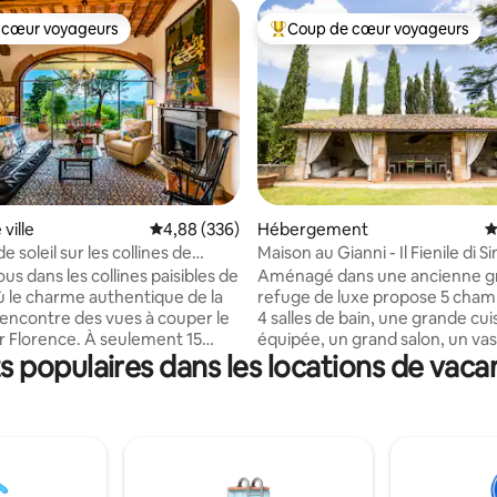
 cœur voyageurs
Coup de cœur voyageurs
 cœur voyageurs
Coups de cœur voyageurs les p
la base de 304 commentaires : 4,97 sur 5
ville
Évaluation moyenne sur la base de 336 commen
4,88 (336)
Hébergement
É
 soleil sur les collines de
Maison au Gianni - Il Fienile di 
 Giogoli
s dans les collines paisibles de
Aménagé dans une ancienne g
où le charme authentique de la
refuge de luxe propose 5 cham
encontre des vues à couper le
4 salles de bain, une grande cui
ur Florence. À seulement 15
équipée, un grand salon, un vas
 populaires dans les locations de vaca
 centre-ville et de la
privatif avec parking, un jacuzzi
du Chianti, cette élégante
avec canapés, un barbecue, un
 le point de départ idéal pour
extérieur et une cuisine d'extér
la Toscane tout en profitant de
Idéale pour ceux qui recherch
tranquilles, de couchers de
expérience unique, elle allie le
ubliables et de la beauté du
rustique au confort moderne. P
nvironnant. Entouré par la
pour les familles ou les groupes