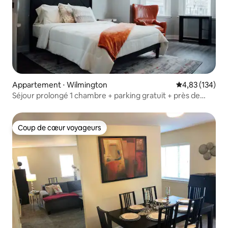
Appartement ⋅ Wilmington
Évaluation moy
4,83 (134)
Séjour prolongé 1 chambre + parking gratuit + près de
l'hôpital
Coup de cœur voyageurs
Coup de cœur voyageurs