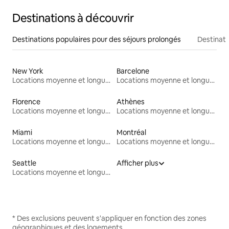
Destinations à découvrir
Destinations populaires pour des séjours prolongés
Destinati
New York
Barcelone
Locations moyenne et longue durée
Locations moyenne et longue durée
Florence
Athènes
Locations moyenne et longue durée
Locations moyenne et longue durée
Miami
Montréal
Locations moyenne et longue durée
Locations moyenne et longue durée
Seattle
Afficher plus
Locations moyenne et longue durée
* Des exclusions peuvent s'appliquer en fonction des zones
géographiques et des logements.