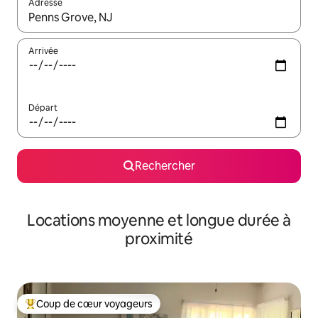
Adresse
Lorsque les résultats s'affichent, utilisez les flèches vers le hau
Arrivée
Départ
Rechercher
Locations moyenne et longue durée à
proximité
Coup de cœur voyageurs
Coups de cœur voyageurs les plus appréciés