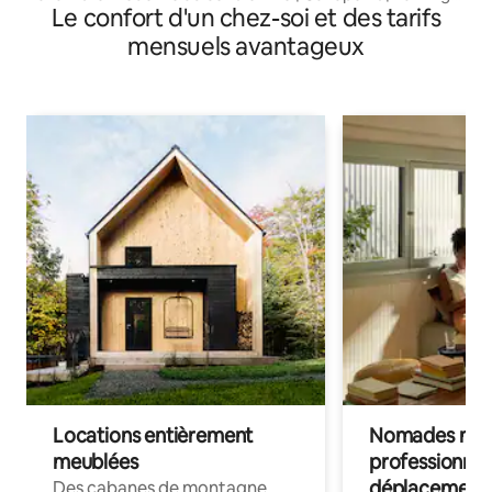
Le confort d'un chez-soi et des tarifs
gratuit | Près de l'hôpital
mensuels avantageux
Locations entièrement
Nomades num
meublées
professionnel
déplacement
Des cabanes de montagne