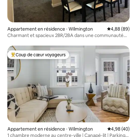
Appartement en résidence ⋅ Wilmington
Évaluation mo
4,88 (89)
Charmant et spacieux 2BR/2BA dans une communauté
privée
Coup de cœur voyageurs
Coups de cœur voyageurs les plus appréciés
Appartement en résidence ⋅ Wilmington
Évaluation mo
4,98 (40)
1 chambre moderne au centre-ville | Canapé-lit | Parking