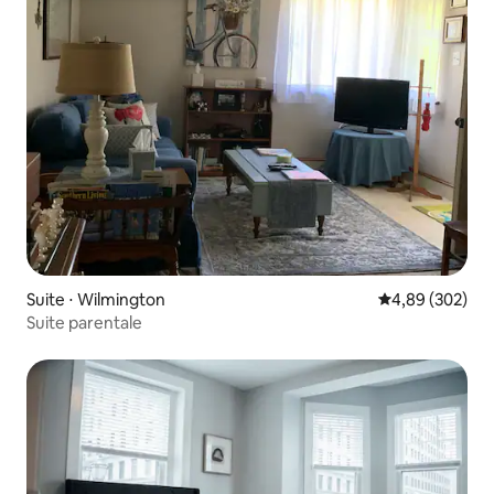
Suite ⋅ Wilmington
Évaluation moy
4,89 (302)
Suite parentale