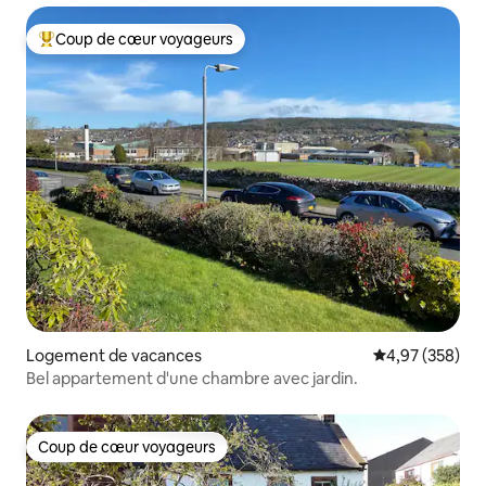
Coup de cœur voyageurs
Coups de cœur voyageurs les plus appréciés
Logement de vacances
Évaluation moy
4,97 (358)
Bel appartement d'une chambre avec jardin.
Coup de cœur voyageurs
Coup de cœur voyageurs