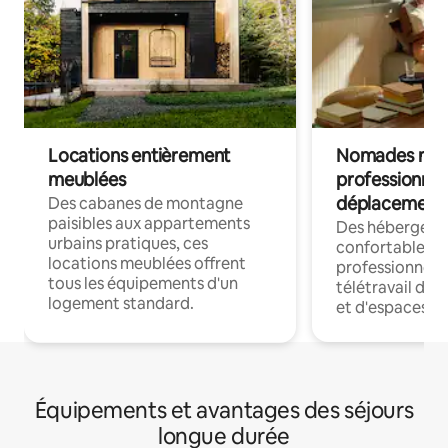
Locations entièrement
Nomades num
meublées
professionnel
déplacement
Des cabanes de montagne
paisibles aux appartements
Des hébergem
urbains pratiques, ces
confortables p
locations meublées offrent
professionnels
tous les équipements d'un
télétravail dis
logement standard.
et d'espaces de
Équipements et avantages des séjours
longue durée