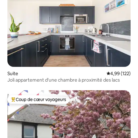
Suite
Évaluation moy
4,99 (122)
Joli appartement d'une chambre à proximité des lacs
Coup de cœur voyageurs
Coups de cœur voyageurs les plus appréciés