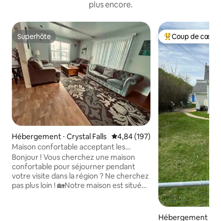
plus encore.
Superhôte
Coup de cœur 
Superhôte
Coups de cœur vo
Hébergement ⋅ Crystal Falls
Évaluation moyenne sur la base 
4,84 (197)
Maison confortable acceptant les
animaux de compagnie à Crystal Falls
Bonjour ! Vous cherchez une maison
confortable pour séjourner pendant
votre visite dans la région ? Ne cherchez
pas plus loin ! 🏡Notre maison est située
à distance de marche du centre-ville, de
l'épicerie, de Paint River/embarcadères,
des stations-service, des sentiers de
Hébergement ⋅ Ir