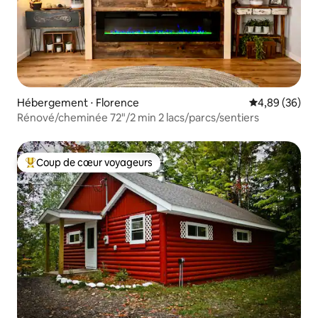
Hébergement ⋅ Florence
Évaluation mo
4,89 (36)
Rénové/cheminée 72"/2 min 2 lacs/parcs/sentiers
Coup de cœur voyageurs
Coups de cœur voyageurs les plus appréciés