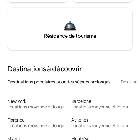
Résidence de tourisme
Destinations à découvrir
Destinations populaires pour des séjours prolongés
Destinati
New York
Barcelone
Locations moyenne et longue durée
Locations moyenne et longue durée
Florence
Athènes
Locations moyenne et longue durée
Locations moyenne et longue durée
Miami
Montréal