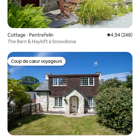
Cottage ⋅ Pentrefelin
Évaluation moy
4,94 (248)
The Barn & Hayloft à Snowdonia
Coup de cœur voyageurs
Coup de cœur voyageurs