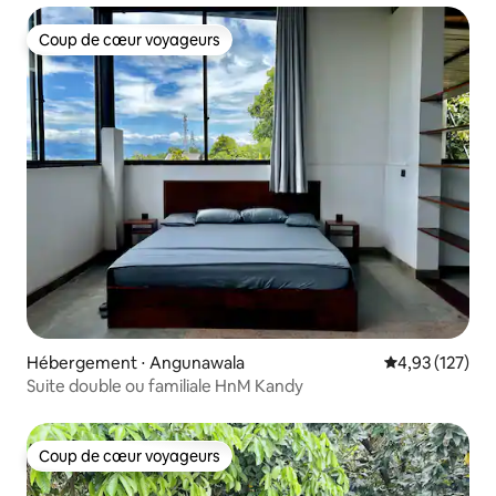
Coup de cœur voyageurs
Coup de cœur voyageurs
Hébergement ⋅ Angunawala
Évaluation moy
4,93 (127)
Suite double ou familiale HnM Kandy
Coup de cœur voyageurs
Coup de cœur voyageurs