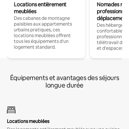
Locations entièrement
Nomades num
meublées
professionnel
déplacement
Des cabanes de montagne
paisibles aux appartements
Des hébergem
urbains pratiques, ces
confortables p
locations meublées offrent
professionnels
tous les équipements d'un
télétravail dis
logement standard.
et d'espaces de
Équipements et avantages des séjours
longue durée
Locations meublées