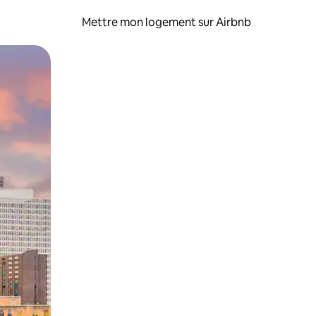
Mettre mon logement sur Airbnb
sant glisser.