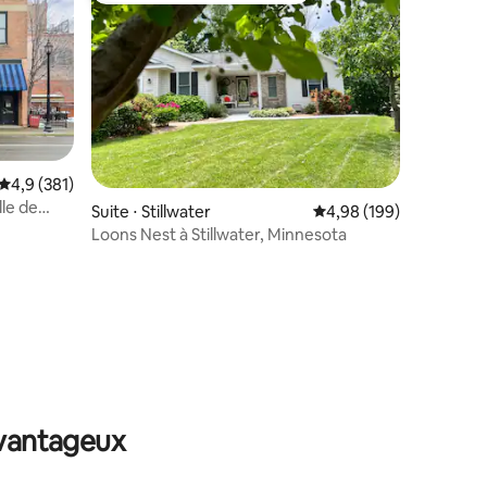
Évaluation moyenne sur la base de 381 commentaires : 4,9 sur 5
4,9 (381)
lle de
Suite ⋅ Stillwater
Évaluation moyenne sur
4,98 (199)
Loons Nest à Stillwater, Minnesota
entaires : 4,7 sur 5
avantageux