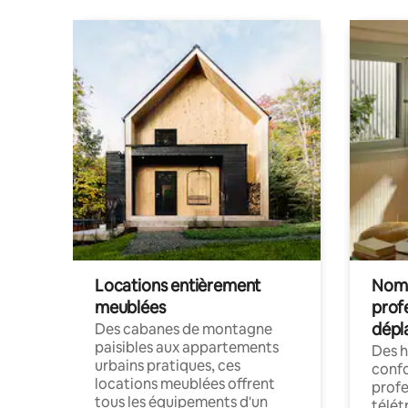
Locations entièrement
Noma
meublées
prof
dépl
Des cabanes de montagne
paisibles aux appartements
Des 
urbains pratiques, ces
confo
locations meublées offrent
profe
tous les équipements d'un
télét