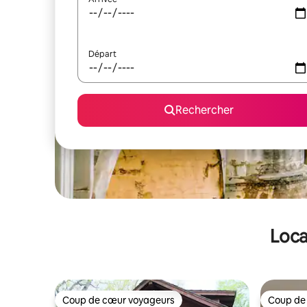
Départ
Rechercher
Loca
Coup de cœur voyageurs
Coup de
Coup de cœur voyageurs
Coup de