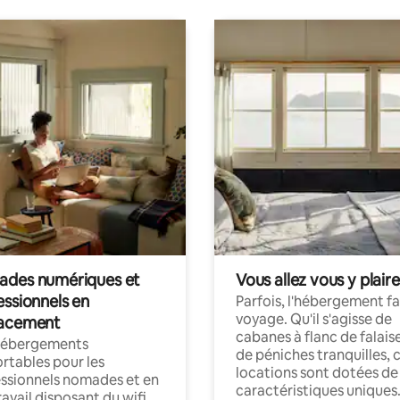
des numériques et
Vous allez vous y plaire
essionnels en
Parfois, l'hébergement fai
voyage. Qu'il s'agisse de
acement
cabanes à flanc de falais
hébergements
de péniches tranquilles, 
rtables pour les
locations sont dotées de
ssionnels nomades et en
caractéristiques uniques
ravail disposant du wifi