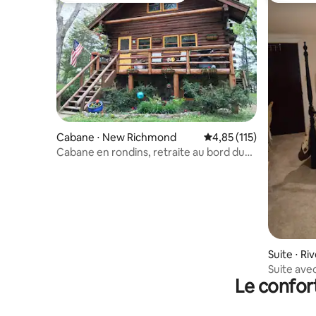
Cabane ⋅ New Richmond
Évaluation moyenne sur
4,85 (115)
Cabane en rondins, retraite au bord du
lac
Suite ⋅ Riv
Suite ave
Le confor
boisé