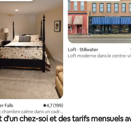
Loft ⋅ Stillwater
Loft moderne dans le centre-vi
 la base de 115 commentaires : 4,85 sur 5
Stillwater
er Falls
Évaluation moyenne sur la base de 199 comm
4,7 (199)
c chambre calme dans un cadre
t d'un chez-soi et des tarifs mensuels 