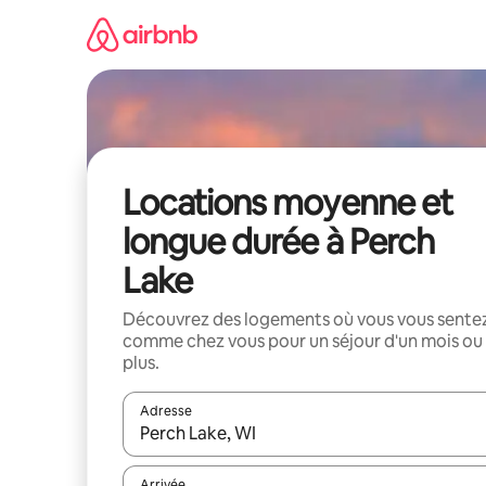
Aller
directement
au
contenu
Locations moyenne et
longue durée à Perch
Lake
Découvrez des logements où vous vous sente
comme chez vous pour un séjour d'un mois ou
plus.
Adresse
Lorsque les résultats s'affichent, utilisez les flèc
Arrivée