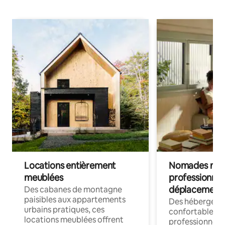
Locations entièrement
Nomades num
meublées
professionnel
déplacement
Des cabanes de montagne
paisibles aux appartements
Des hébergem
urbains pratiques, ces
confortables p
locations meublées offrent
professionnels