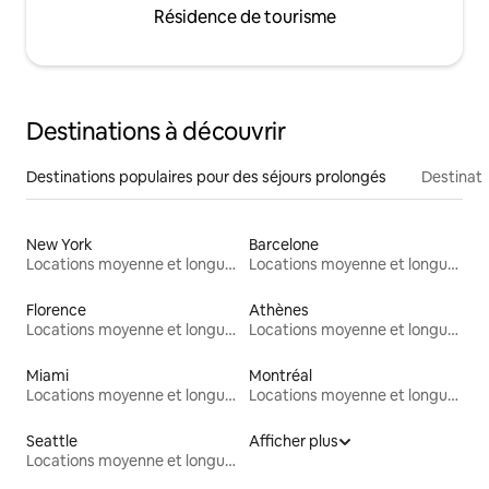
Résidence de tourisme
Destinations à découvrir
Destinations populaires pour des séjours prolongés
Destinati
New York
Barcelone
Locations moyenne et longue durée
Locations moyenne et longue durée
Florence
Athènes
Locations moyenne et longue durée
Locations moyenne et longue durée
Miami
Montréal
Locations moyenne et longue durée
Locations moyenne et longue durée
Seattle
Afficher plus
Locations moyenne et longue durée