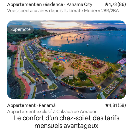
Appartement en résidence ⋅ Panama City
Évaluation mo
4,73 (86)
Vues spectaculaires depuis l'Ultimate Modern 2BR/2BA
Superhôte
Superhôte
Appartement ⋅ Panamá
Évaluation mo
4,81 (58)
Appartement exclusif à Calzada de Amador
Le confort d'un chez-soi et des tarifs
mensuels avantageux