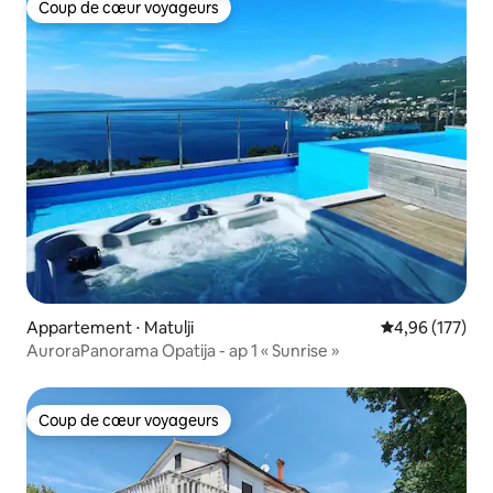
Coup de cœur voyageurs
Coup de cœur voyageurs
Appartement ⋅ Matulji
Évaluation moy
4,96 (177)
AuroraPanorama Opatija - ap 1 « Sunrise »
Coup de cœur voyageurs
Coup de cœur voyageurs