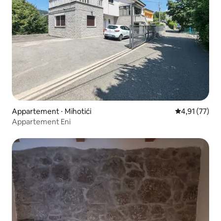
Appartement ⋅ Mihotići
Évaluation mo
4,91 (77)
Appartement Eni