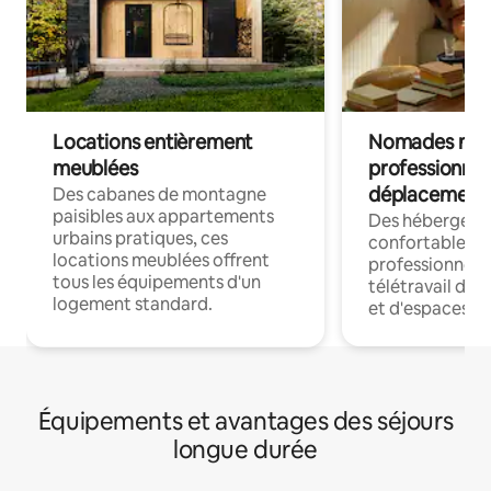
Locations entièrement
Nomades num
meublées
professionnel
déplacement
Des cabanes de montagne
paisibles aux appartements
Des hébergem
urbains pratiques, ces
confortables p
locations meublées offrent
professionnels
tous les équipements d'un
télétravail dis
logement standard.
et d'espaces de
Équipements et avantages des séjours
longue durée