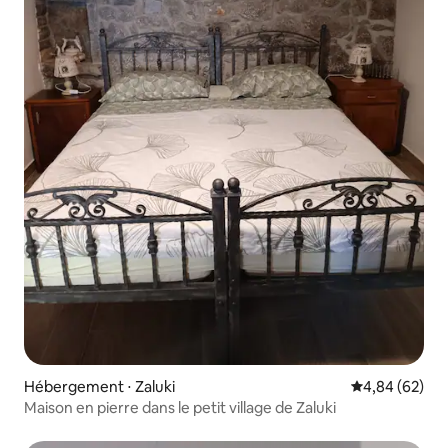
Hébergement ⋅ Zaluki
Évaluation mo
4,84 (62)
Maison en pierre dans le petit village de Zaluki