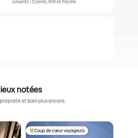
suivants : Cuisine, Wifi et Piscine
mieux notées
propreté et bien plus encore.
Héberge
Coup de cœur voyageurs
Superhô
lus appréciés
Coups de cœur voyageurs les plus appréciés
Superhô
Villa Mati