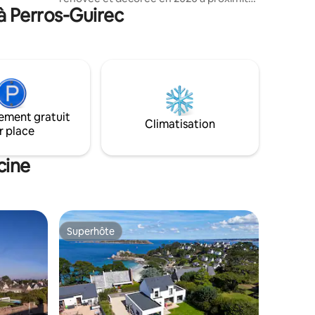
à Perros-Guirec
immédiate de la mer (3 min à pied de la
plage sauvage de Nantouar et du GR 34).
Logement équipé de matériels et de
mobiliers récents de qualité afin de
garantir votre confort. L'accès wifi vous
permettra également de rester en
contact avec vos proches. Possibilité de
garer 2 véhicules automobiles dans l’allée
ement gratuit
de la propriété. Commerces à proximité.
Climatisation
r place
cine
Superhôte
Superhôte