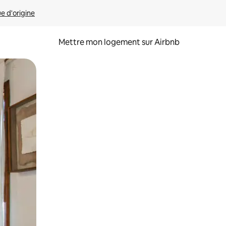
ue d'origine
Mettre mon logement sur Airbnb
sant glisser.