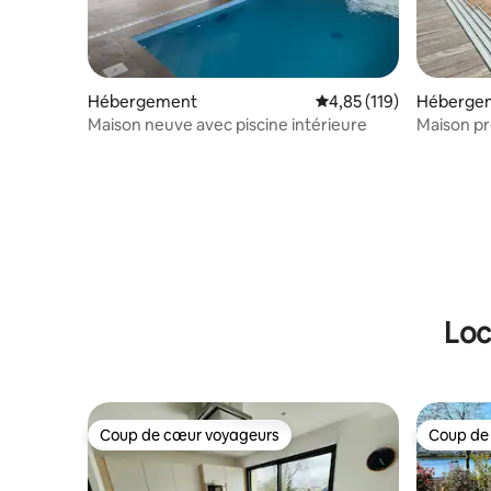
Hébergement
Évaluation moyenne sur
4,85 (119)
Héberge
Maison neuve avec piscine intérieure
Maison pr
couverte
Loc
Coup de cœur voyageurs
Coup de
Coup de cœur voyageurs
Coup de