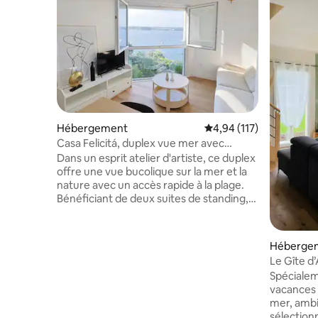
Hébergement
Évaluation moyenne sur
4,94 (117)
Casa Felicitá, duplex vue mer avec
terrasse
Dans un esprit atelier d'artiste, ce duplex
offre une vue bucolique sur la mer et la
nature avec un accès rapide à la plage.
Bénéficiant de deux suites de standing,
le logement paisible et élégant vous
offrira un moment hors du temps. La vue
mer offre un panorama évoluant
Héberge
plusieurs fois par jour au gré des marées,
Le Gîte d
avec une exposition Sud pour un
personne
Spécialem
ensoleillement idéal. Idéalement situé
vacances 
dans le célèbre quartier de Trestrignel, il
mer, ambi
s'agit de l'hébergement idéal pour votre
sélection