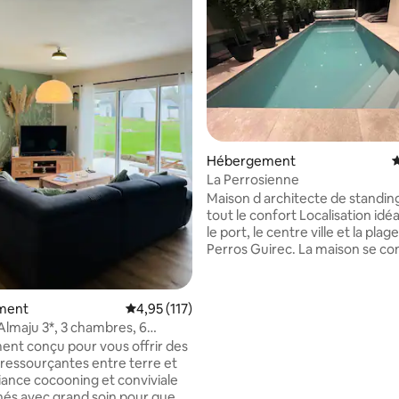
 la base de 117 commentaires : 4,94 sur 5
Hébergement
É
La Perrosienne
Maison d architecte de standin
tout le confort Localisation idéale entre
le port, le centre ville et la plag
Perros Guirec. La maison se compose de
4 chambres avec salles de bain 
sanitaires dans chacune, ainsi 
salle de bain PMR. Cuisine toute équipée,
ment
Évaluation moyenne sur la base de 117 comme
4,95 (117)
séjour avec grand écran et can
’Almaju 3*, 3 chambres, 6
Satellite. Une très belle piscine intérieure
s/Sauna
ent conçu pour vous offrir des
chaufée et plusieurs terrasses
ressourçantes entre terre et
extérieures. Grand jardin, barbecue,
ance cocooning et conviviale
table de ping pong parking pri
nés avec grand soin pour que