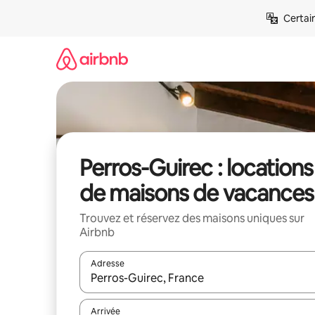
Aller
Certai
directement
au
contenu
Perros-Guirec : locations
de maisons de vacances
Trouvez et réservez des maisons uniques sur
Airbnb
Adresse
Lorsque les résultats s'affichent, utilisez les flèc
Arrivée