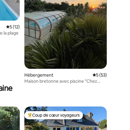
taires : 4,88 sur 5
Évaluation moyenne sur la base de 12 commentaires : 5 sur 5
5 (12)
e la plage
Hébergement
Évaluation moyenne
5 (53)
Maison bretonne avec piscine "Chez
aine
Sotipi"
Coup de cœur voyageurs
Coups de cœur voyageurs les plus appréciés