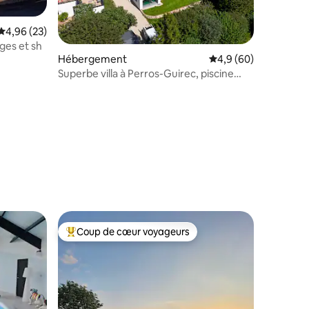
Évaluation moyenne sur la base de 23 commentaires : 4,96 sur 5
4,96 (23)
ages et sh
Hébergement
Évaluation moyenne s
4,9 (60)
Superbe villa à Perros-Guirec, piscine
intérieure
mmentaires : 5 sur 5
Coup de cœur voyageurs
Coups de cœur voyageurs les plus appréciés