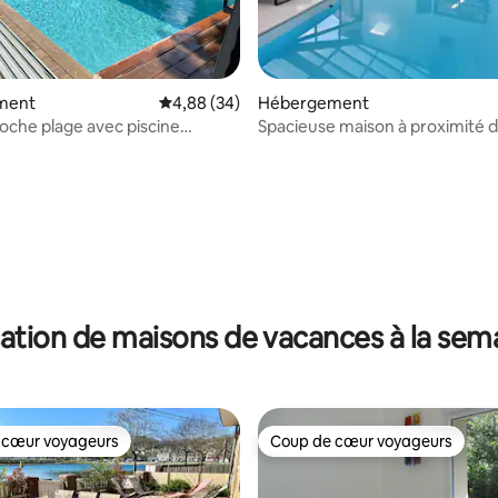
 la base de 119 commentaires : 4,85 sur 5
ment
Évaluation moyenne sur la base de 34 commen
4,88 (34)
Hébergement
oche plage avec piscine
Spacieuse maison à proximité d
/chauffée
ation de maisons de vacances à la sem
 cœur voyageurs
Coup de cœur voyageurs
 cœur voyageurs
Coup de cœur voyageurs