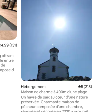
terrasse
Envie de 
tranquill
Offrez-vo
avec notr
SPA 5 pla
du calme
des rest
de plaisanc
de 5 km d
valuation moyenne sur la base de 131 commentaires : 4,99 sur 5
4,99 (131)
Matisse e
explorer 
Ploumanac
g offrant
bien plus
e de
et
qu'une
ntaires : 4,95 sur 5
Hébergement
Évaluation moyenne 
5 (218)
al
Maison de charme à 400m d'une plage
sauvage
Un havre de paix au cœur d’une nature
préservée. Charmante maison de
pêcheur composée d'une chambre,
vée avec
rénovée et décorée en 2020 à proximité