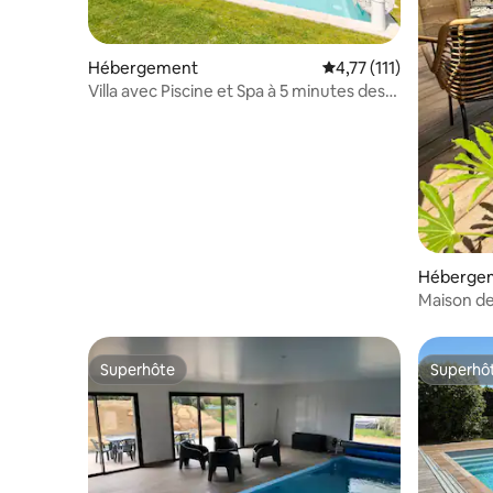
Hébergement
Évaluation moyenne sur
4,77 (111)
Villa avec Piscine et Spa à 5 minutes des
plages
Héberge
Maison de
chauffée
Superhôte
Superhô
Superhôte
Superhô