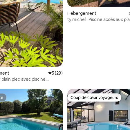
Hébergement
 la base de 111 commentaires : 4,77 sur 5
ty michel · Piscine accès aux pl
ment
Évaluation moyenne sur la base de 29 co
5 (29)
 plain pied avec piscine
te
Coup de cœur voyageurs
te
Coup de cœur voyageurs