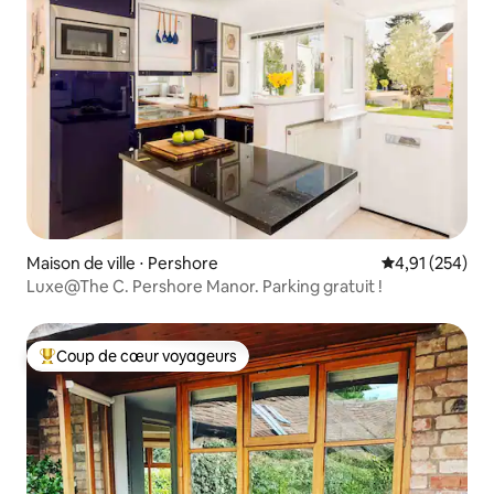
Maison de ville ⋅ Pershore
Évaluation moy
4,91 (254)
Luxe@The C. Pershore Manor. Parking gratuit !
Coup de cœur voyageurs
Coups de cœur voyageurs les plus appréciés