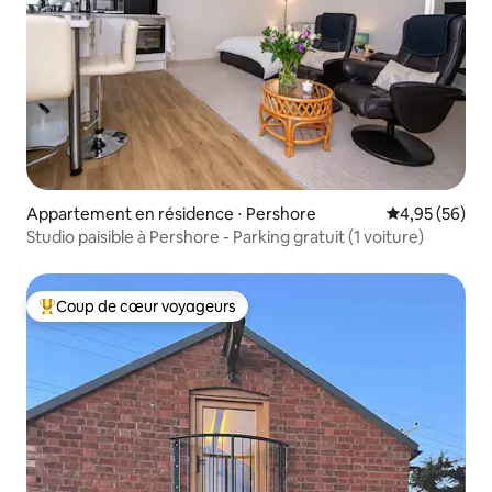
Appartement en résidence ⋅ Pershore
Évaluation mo
4,95 (56)
Studio paisible à Pershore - Parking gratuit (1 voiture)
Coup de cœur voyageurs
Coups de cœur voyageurs les plus appréciés