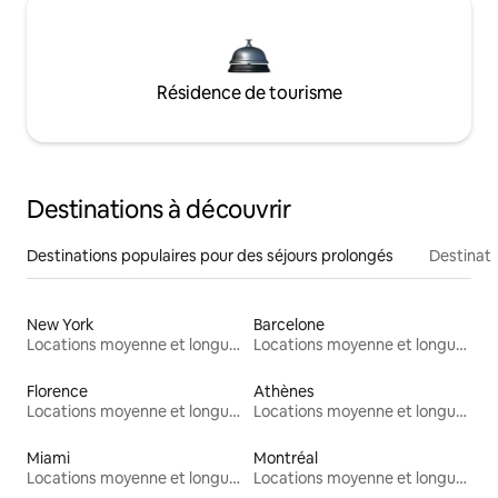
Résidence de tourisme
Destinations à découvrir
Destinations populaires pour des séjours prolongés
Destinati
New York
Barcelone
Locations moyenne et longue durée
Locations moyenne et longue durée
Florence
Athènes
Locations moyenne et longue durée
Locations moyenne et longue durée
Miami
Montréal
Locations moyenne et longue durée
Locations moyenne et longue durée