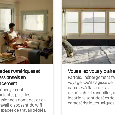
des numériques et
Vous allez vous y plaire
essionnels en
Parfois, l'hébergement fai
voyage. Qu'il s'agisse de
acement
cabanes à flanc de falais
hébergements
de péniches tranquilles, 
rtables pour les
locations sont dotées de
ssionnels nomades et en
caractéristiques uniques
ravail disposant du wifi
espaces de travail dédiés.