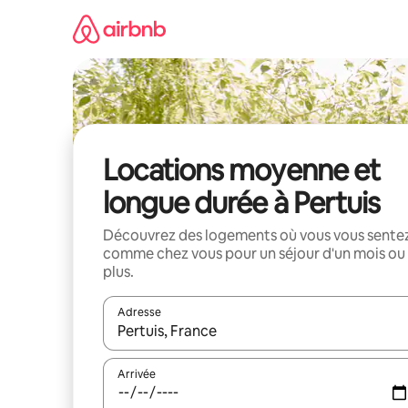
Aller
directement
au
contenu
Locations moyenne et
longue durée à Pertuis
Découvrez des logements où vous vous sente
comme chez vous pour un séjour d'un mois ou
plus.
Adresse
Lorsque les résultats s'affichent, utilisez les flèc
Arrivée