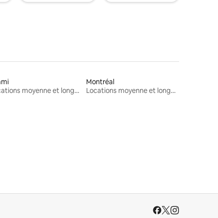
ami
Montréal
Locations moyenne et longue durée
Locations moyenne et longue durée