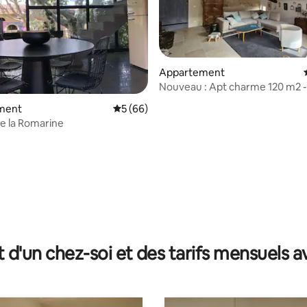
Appartement
Nouveau : Apt charme 120 m2 - Centr
historique
ment
Évaluation moyenne sur la base de 66 com
5 (66)
de la Romarine
 la base de 122 commentaires : 4,93 sur 5
t d'un chez-soi et des tarifs mensuels 