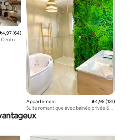
Évaluation moyenne sur la base de 64 commentaires : 4,97 sur 5
4,97 (64)
e
mentaires : 5 sur 5
Appartement
Évaluation moyenne sur
4,98 (131)
Suite romantique avec balnéo privée &
avantageux
terrasse