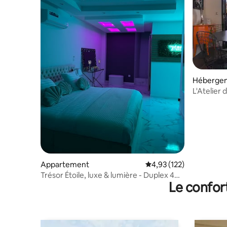
Héberge
L'Atelier 
Appartement
Évaluation moyenne sur
4,93 (122)
Trésor Étoile, luxe & lumière - Duplex 4
Le confor
personnes