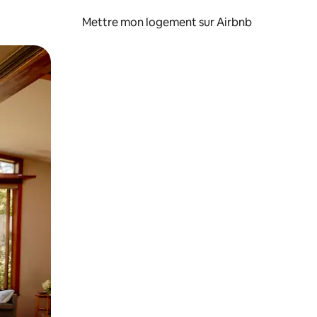
Mettre mon logement sur Airbnb
sant glisser.