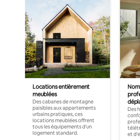
Locations entièrement
Noma
meublées
prof
dépl
Des cabanes de montagne
paisibles aux appartements
Des 
urbains pratiques, ces
confo
locations meublées offrent
profe
tous les équipements d'un
télét
logement standard.
et d'