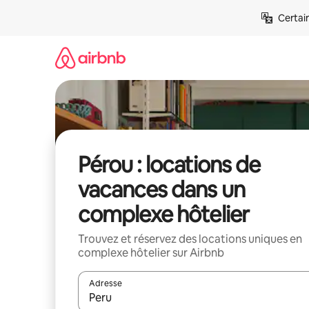
Aller
Certai
directement
au
contenu
Pérou : locations de
vacances dans un
complexe hôtelier
Trouvez et réservez des locations uniques en
complexe hôtelier sur Airbnb
Adresse
Lorsque les résultats s'affichent, utilisez les flèc