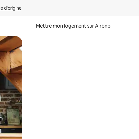
ue d'origine
Mettre mon logement sur Airbnb
sant glisser.