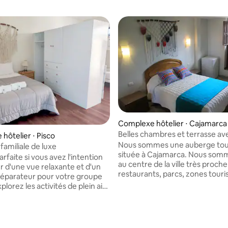
Complexe hôtelier ⋅ Cajamarca
Belles chambres et terrasse av
hôtelier ⋅ Pisco
panoramique
Nous sommes une auberge tour
amiliale de luxe
située à Cajamarca. Nous somm
arfaite si vous avez l'intention
au centre de la ville très proch
er d'une vue relaxante et d'un
restaurants, parcs, zones touri
éparateur pour votre groupe
agences de tourisme, églises, b
xplorez les activités de plein air
nuit, bars, boutiques et marchés
ntes qui vous attendent au
pour venir seul, en couple, famil
ôtelier « El Paraíso », situé à
amis, nous avons des forfaits
minutes seulement de la Plaza
touristiques afin que vous puiss
 « El Paraíso », vous