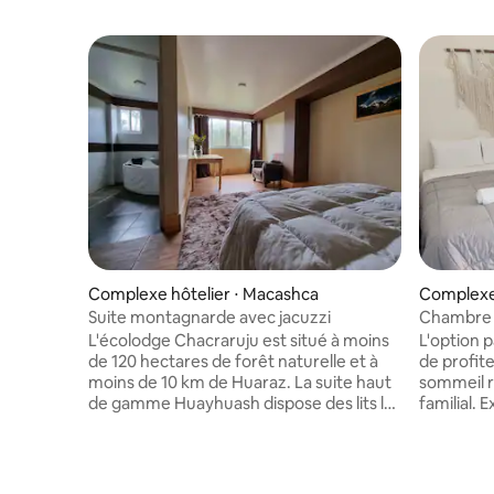
Complexe hôtelier ⋅ Macashca
Complexe 
Suite montagnarde avec jacuzzi
Chambre f
L'écolodge Chacraruju est situé à moins
L'option p
de 120 hectares de forêt naturelle et à
de profit
moins de 10 km de Huaraz. La suite haut
sommeil r
de gamme Huayhuash dispose des lits les
familial. E
plus doux, d'un jacuzzi pétillant et d'une
passionna
vue incroyable sur les montagnes. Vous
complexe h
pouvez vous détendre dans notre salon
quelques 
rustique, vous promener dans nos bois
de Armas de Pisco. À