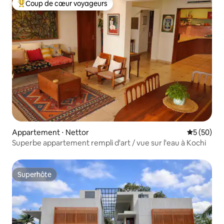
Coup de cœur voyageurs
Coups de cœur voyageurs les plus appréciés
Appartement ⋅ Nettor
Évaluation
5 (50)
Superbe appartement rempli d'art / vue sur l'eau à Kochi
Superhôte
Superhôte