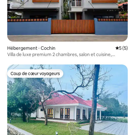
Hébergement ⋅ Cochin
Évaluatio
5 (5)
Villa de luxe premium 2 chambres, salon et cuisine,
entièrement meublée, avec services hôteliers
Coup de cœur voyageurs
Coup de cœur voyageurs