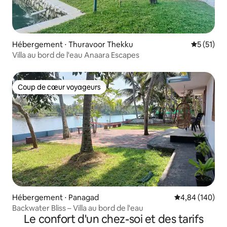
Hébergement ⋅ Thuravoor Thekku
Évaluation
5 (51)
Villa au bord de l'eau Anaara Escapes
Coup de cœur voyageurs
Coup de cœur voyageurs
Hébergement ⋅ Panagad
Évaluation moy
4,84 (140)
Backwater Bliss – Villa au bord de l'eau
Le confort d'un chez-soi et des tarifs