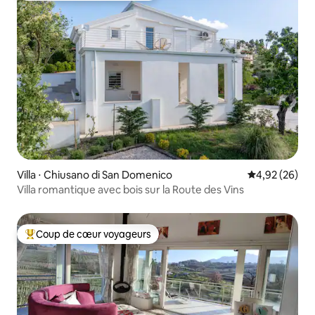
Villa ⋅ Chiusano di San Domenico
Évaluation mo
4,92 (26)
Villa romantique avec bois sur la Route des Vins
Coup de cœur voyageurs
Coups de cœur voyageurs les plus appréciés