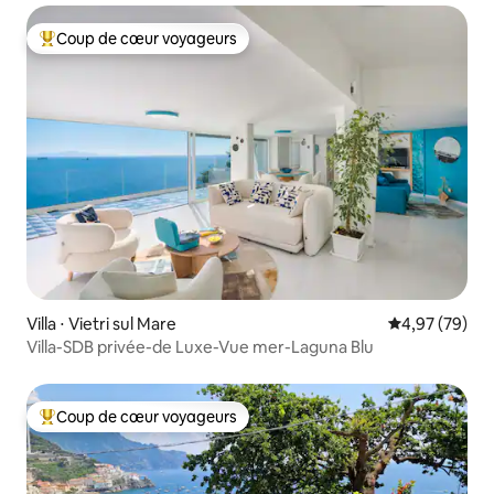
Coup de cœur voyageurs
Coups de cœur voyageurs les plus appréciés
Villa ⋅ Vietri sul Mare
Évaluation mo
4,97 (79)
Villa-SDB privée-de Luxe-Vue mer-Laguna Blu
Coup de cœur voyageurs
Coups de cœur voyageurs les plus appréciés