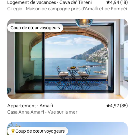
Logement de vacances ⋅ Cava de' Tirreni
Évaluation mo
4,94 (18)
Ciliegio - Maison de campagne près d'Amalfi et de Pompéi
Coup de cœur voyageurs
Coup de cœur voyageurs
Appartement ⋅ Amalfi
Évaluation mo
4,97 (35)
Casa Anna Amalfi - Vue sur la mer
Coup de cœur voyageurs
Coups de cœur voyageurs les plus appréciés