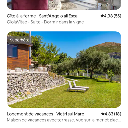
Gîte à la ferme ⋅ Sant'Angelo all'Esca
Évaluation mo
4,98 (55)
GioiaVitae - Suite - Dormir dans la vigne
Superhôte
Superhôte
Logement de vacances ⋅ Vietri sul Mare
Évaluation mo
4,83 (18)
Maison de vacances avec terrasse, vue sur la mer et place
de parking