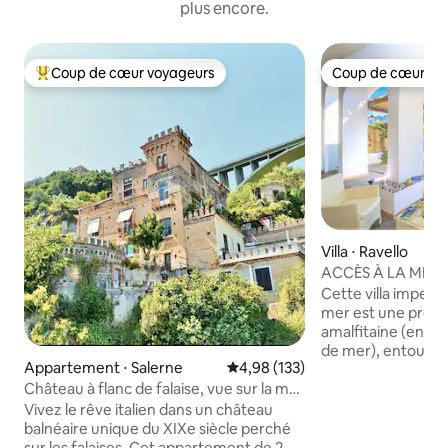
plus encore.
Coup de cœur voyageurs
Coup de cœur vo
Coups de cœur voyageurs les plus appréciés
Coup de cœur vo
Villa ⋅ Ravello
ACCÈS À LA MER 
PARKING ☀️ RAVE
Cette villa impecc
mer est une propri
amalfitaine (entre
de mer), entourée 
Appartement ⋅ Salerne
Évaluation moyenne sur la base 
4,98 (133)
d'orangers, avec u
Château à flanc de falaise, vue sur la mer
un accès direct à la mer. 
de la côte amalfitaine
accueillir 3 perso
Vivez le rêve italien dans un château
disponible moyenn
balnéaire unique du XIXe siècle perché
supplémentaires. Le prix de la location
sur les falaises. Cet appartement de 2