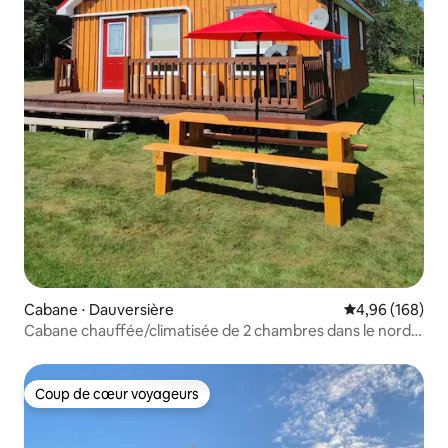
Cabane ⋅ Dauversière
Évaluation moy
4,96 (168)
Cabane chauffée/climatisée de 2 chambres dans le nord
du N.-B.
Coup de cœur voyageurs
Coup de cœur voyageurs