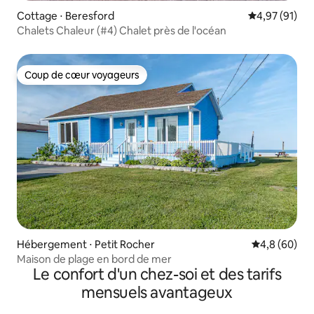
Cottage ⋅ Beresford
Évaluation mo
4,97 (91)
Chalets Chaleur (#4) Chalet près de l'océan
Coup de cœur voyageurs
Coup de cœur voyageurs
Hébergement ⋅ Petit Rocher
Évaluation m
4,8 (60)
Maison de plage en bord de mer
Le confort d'un chez-soi et des tarifs
mensuels avantageux