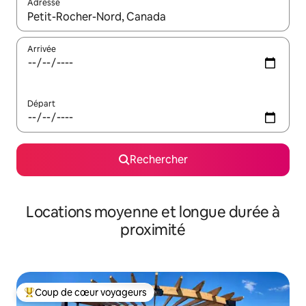
Adresse
Lorsque les résultats s'affichent, utilisez les flèches vers le hau
Arrivée
Départ
Rechercher
Locations moyenne et longue durée à
proximité
Coup de cœur voyageurs
Coups de cœur voyageurs les plus appréciés