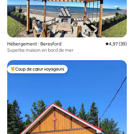
Hébergement ⋅ Beresford
Évaluation mo
4,97 (39)
Superbe maison en bord de mer
Coup de cœur voyageurs
Coups de cœur voyageurs les plus appréciés