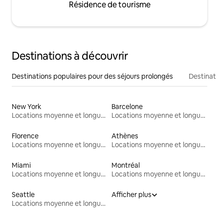
Résidence de tourisme
Destinations à découvrir
Destinations populaires pour des séjours prolongés
Destinati
New York
Barcelone
Locations moyenne et longue durée
Locations moyenne et longue durée
Florence
Athènes
Locations moyenne et longue durée
Locations moyenne et longue durée
Miami
Montréal
Locations moyenne et longue durée
Locations moyenne et longue durée
Seattle
Afficher plus
Locations moyenne et longue durée