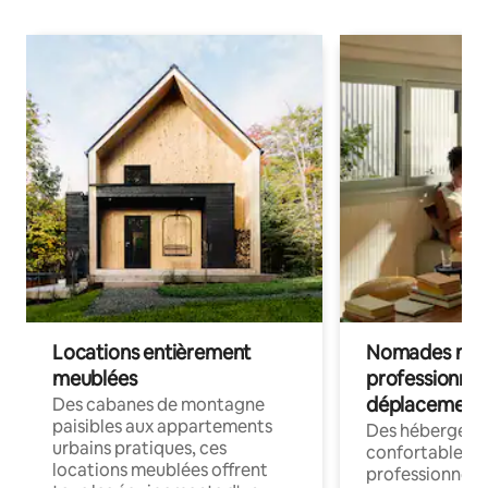
Locations entièrement
Nomades num
meublées
professionnel
déplacement
Des cabanes de montagne
paisibles aux appartements
Des hébergem
urbains pratiques, ces
confortables p
locations meublées offrent
professionnels