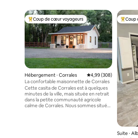
Coup de cœur voyageurs
Coup 
Coups de cœur voyageurs les plus appréciés
Coups de
Hébergement ⋅ Corrales
Évaluation moyenne sur 
4,99 (308)
La confortable maisonnette de Corrales
Cette casita de Corrales est à quelques
minutes de la ville, mais située en retrait
dans la petite communauté agricole
calme de Corrales. Nous sommes situés
sur la populaire acequia de Corrales (voie
navigable) que vous pouvez parcourir à
pied/à vélo pour vous rendre au marché
fermier, aux bistrots, aux vignobles, aux
Suite ⋅ A
brasseries, aux magasins et au Rio