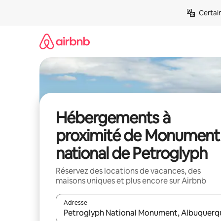
Aller
Certai
directement
au
contenu
Hébergements à
proximité de Monument
national de Petroglyph
Réservez des locations de vacances, des
maisons uniques et plus encore sur Airbnb
Adresse
Lorsque les résultats s'affichent, utilisez les flèc