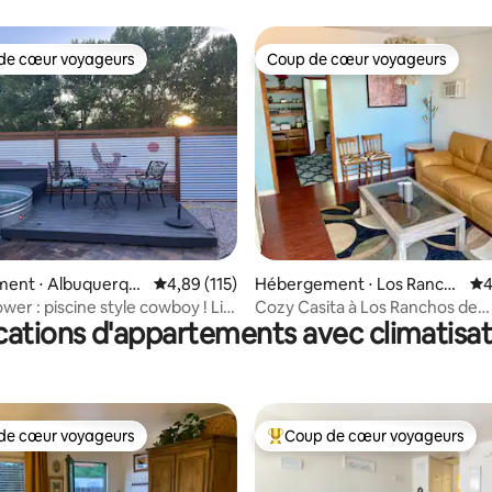
3 chambres, 2 salles de bain
de cœur voyageurs
Coup de cœur voyageurs
 cœur voyageurs les plus appréciés
Coup de cœur voyageurs
la base de 136 commentaires : 4,96 sur 5
ent ⋅ Albuquerqu
Évaluation moyenne sur la base de 115 comme
4,89 (115)
Hébergement ⋅ Los Ranch
Év
4
os de Albuquerque
wer : piscine style cowboy ! Lit
Cozy Casita à Los Ranchos de
cations d'appartements avec climatisat
! Climatisation, café
Albuquerque
de cœur voyageurs
Coup de cœur voyageurs
 cœur voyageurs les plus appréciés
Coups de cœur voyageurs les p