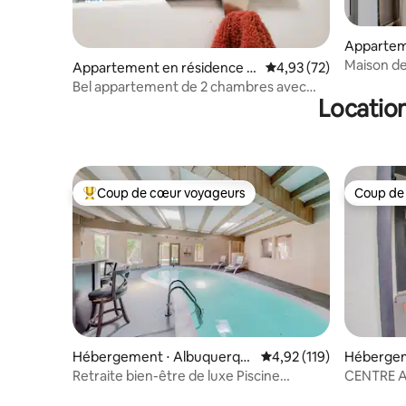
Appartem
Albuquer
Maison de 
Appartement en résidence ⋅
Évaluation moyenne su
4,93 (72)
Albuquerque
Bel appartement de 2 chambres avec
Location
stationnement gratuit sur place.
Coup de cœur voyageurs
Coup de
Coups de cœur voyageurs les plus appréciés
Coup de
Hébergement ⋅ Albuquerqu
Évaluation moyenne sur
4,92 (119)
Hébergem
e
e
Retraite bien-être de luxe Piscine
CENTRE AB
intérieure chauffée • Spa