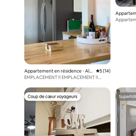
Appartem
Albuquer
Apparteme
avec bur
Appartement en résidence ⋅ Alb
Évaluation moyenne
5 (14)
uquerque
EMPLACEMENT !! EMPLACEMENT !!
CONDO DE LUXE AVEC JARDIN EN VILLE
Coup de cœur voyageurs
Superhô
Coup de cœur voyageurs
Superhô