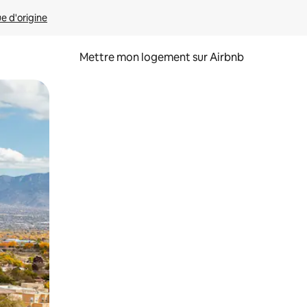
ue d'origine
Mettre mon logement sur Airbnb
sant glisser.