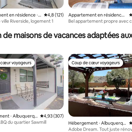
ent en résidence ⋅
Évaluation moyenne sur la base de 121 comm
4,8 (121)
Appartement en résidence ⋅
É
que
Albuquerque
ville Riverside, logement 1
Bel appartement propre avec 
r la base de 72 commentaires : 4,93 sur 5
privée
 de maisons de vacances adaptées aux
 cœur voyageurs
Coup de cœur voyageurs
 cœur voyageurs
Coup de cœur voyageurs
 la base de 119 commentaires : 4,92 sur 5
ent ⋅ Albuquerqu
Évaluation moyenne sur la base de 307 commen
4,93 (307)
Q du quartier Sawmill
Hébergement ⋅ Albuquerqu
É
e
Adobe Dream. Tout juste rénov