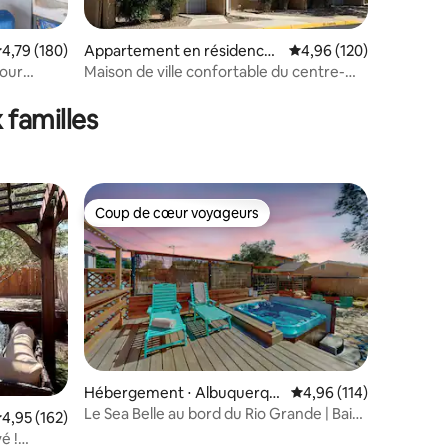
entaires : 4,8 sur 5
valuation moyenne sur la base de 180 commentaires : 4,79 sur 5
4,79 (180)
Appartement en résidence ⋅
Évaluation moyenne sur
4,96 (120)
Albuquerque
cour
Maison de ville confortable du centre-
ville près de la vieille ville historique
 familles
Coup de cœur voyageurs
Coup de cœur voyageurs
Hébergement ⋅ Albuquerqu
Évaluation moyenne sur
4,96 (114)
taires : 4,93 sur 5
e
Le Sea Belle au bord du Rio Grande | Bain
valuation moyenne sur la base de 162 commentaires : 4,95 sur 5
4,95 (162)
et hammam
é !